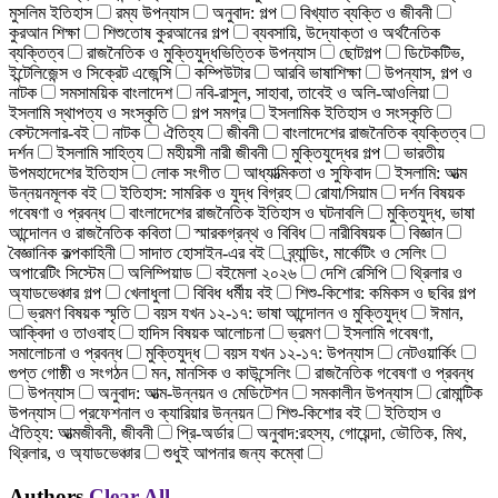
মুসলিম ইতিহাস
রম্য উপন্যাস
অনুবাদ: গল্প
বিখ্যাত ব্যক্তি ও জীবনী
কুরআন শিক্ষা
শিশুতোষ কুরআনের গল্প
ব্যবসায়ি, উদ্যোক্তা ও অর্থনৈতিক
ব্যক্তিত্ব
রাজনৈতিক ও মুক্তিযুদ্ধভিত্তিক উপন্যাস
ছোটগল্প
ডিটেকটিভ,
ইন্টেলিজেন্স ও সিক্রেট এজেন্সি
কম্পিউটার
আরবি ভাষাশিক্ষা
উপন্যাস, গল্প ও
নাটক
সমসাময়িক বাংলাদেশ
নবি-রাসুল, সাহাবা, তাবেই ও অলি-আওলিয়া
ইসলামি স্থাপত্য ও সংস্কৃতি
গল্প সমগ্র
ইসলামিক ইতিহাস ও সংস্কৃতি
বেস্টসেলার-বই
নাটক
ঐতিহ্য
জীবনী
বাংলাদেশের রাজনৈতিক ব্যক্তিত্ব
দর্শন
ইসলামি সাহিত্য
মহীয়সী নারী জীবনী
মুক্তিযুদ্ধের গল্প
ভারতীয়
উপমহাদেশের ইতিহাস
লোক সংগীত
আধ্যাত্মিকতা ও সুফিবাদ
ইসলামি: আত্ম
উন্নয়নমূলক বই
ইতিহাস: সামরিক ও যুদ্ধ বিগ্রহ
রোযা/সিয়াম
দর্শন বিষয়ক
গবেষণা ও প্রবন্ধ
বাংলাদেশের রাজনৈতিক ইতিহাস ও ঘটনাবলি
মুক্তিযুদ্ধ, ভাষা
আন্দোলন ও রাজনৈতিক কবিতা
স্মারকগ্রন্থ ও বিবিধ
নারীবিষয়ক
বিজ্ঞান
বৈজ্ঞানিক কল্পকাহিনী
সাদাত হোসাইন-এর বই
ব্র্যান্ডিং, মার্কেটিং ও সেলিং
অপারেটিং সিস্টেম
অলিম্পিয়াড
বইমেলা ২০২৬
দেশি রেসিপি
থ্রিলার ও
অ্যাডভেঞ্চার গল্প
খেলাধুলা
বিবিধ ধর্মীয় বই
শিশু-কিশোর: কমিকস ও ছবির গল্প
ভ্রমণ বিষয়ক স্মৃতি
বয়স যখন ১২-১৭: ভাষা আন্দোলন ও মুক্তিযুদ্ধ
ঈমান,
আক্বিদা ও তাওবাহ
হাদিস বিষয়ক আলোচনা
ভ্রমণ
ইসলামি গবেষণা,
সমালোচনা ও প্রবন্ধ
মুক্তিযুদ্ধ
বয়স যখন ১২-১৭: উপন্যাস
নেটওয়ার্কিং
গুপ্ত গোষ্ঠী ও সংগঠন
মন, মানসিক ও কাউন্সেলিং
রাজনৈতিক গবেষণা ও প্রবন্ধ
উপন্যাস
অনুবাদ: আত্ম-উন্নয়ন ও মেডিটেশন
সমকালীন উপন্যাস
রোমান্টিক
উপন্যাস
প্রফেশনাল ও ক্যারিয়ার উন্নয়ন
শিশু-কিশোর বই
ইতিহাস ও
ঐতিহ্য: আত্মজীবনী, জীবনী
প্রি-অর্ডার
অনুবাদ:রহস্য, গোয়েন্দা, ভৌতিক, মিথ,
থ্রিলার, ও অ্যাডভেঞ্চার
শুধুই আপনার জন্য কম্বো
Authors
Clear All