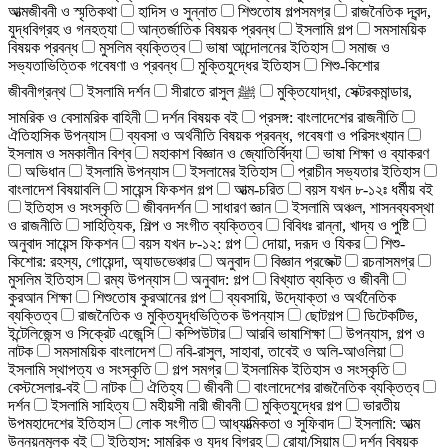
আত্মজীবনী ও স্মৃতিকথা
হাদিস ও সুন্নাত
শিশুতোষ গল্পসমগ্র
রাজনৈতিক দ্বন্দ,
যুদ্ধবিগ্রহ ও গনহত্যা
আন্তর্জাতিক বিষয়ক প্রবন্ধ
ইসলামি গল্প
সমসাময়িক
বিষয়ক প্রবন্ধ
মুসলিম ব্যক্তিত্ব
ভাষা আন্দোলনের ইতিহাস
সমাজ ও
সভ্যতাভিত্তিক গবেষণা ও প্রবন্ধ
মুক্তিযুদ্ধের ইতিহাস
শিশু-কিশোর
জীবনীগ্রন্থ
ইসলামি দর্শন
সীরাতে রাসুল ﷺ
মুক্তিযোদ্ধা, সেক্টরকমান্ডার,
সামরিক ও বেসামরিক বাহিনী
দর্শন বিষয়ক বই
প্রসঙ্গ: বাংলাদেশের রাজনীতি
ঐতিহাসিক উপন্যাস
ব্যবসা ও অর্থনীতি বিষয়ক প্রবন্ধ, গবেষণা ও পরিসংখ্যান
ইসলাম ও সমকালীন বিশ্ব
মহাকাশ বিজ্ঞান ও জ্যোতির্বিদ্যা
ভাষা শিক্ষা ও ব্যাকরণ
অভিধান
ইসলামি উপন্যাস
ইসলামের ইতিহাস
প্রাচীন সভ্যতার ইতিহাস
বাংলাদেশ বিষয়াবলি
সায়েন্স ফিকশন গল্প
আত্ম-চরিত
বয়স যখন ৮-১২ঃ ধর্মীয় বই
ইতিহাস ও সংস্কৃতি
জীবনদর্শন
সাধারণ জ্ঞান
ইসলামি অঞ্চল, শাসনব্যবস্থা
ও রাজনীতি
সাহিত্যিক, শিল্প ও সংগীত ব্যক্তিত্ব
বিবিধঃ রান্না, খাদ্য ও পুষ্টি
অনুবাদ সায়েন্স ফিকশন
বয়স যখন ৮-১২: গল্প
দোয়া, দরূদ ও যিকর
শিশু-
কিশোর: রহস্য, গোয়েন্দা, অ্যাডভেঞ্চার
অনুবাদ
বিজ্ঞান প্রজেক্ট
রচনাসমগ্র
মুসলিম ইতিহাস
রম্য উপন্যাস
অনুবাদ: গল্প
বিখ্যাত ব্যক্তি ও জীবনী
কুরআন শিক্ষা
শিশুতোষ কুরআনের গল্প
ব্যবসায়ি, উদ্যোক্তা ও অর্থনৈতিক
ব্যক্তিত্ব
রাজনৈতিক ও মুক্তিযুদ্ধভিত্তিক উপন্যাস
ছোটগল্প
ডিটেকটিভ,
ইন্টেলিজেন্স ও সিক্রেট এজেন্সি
কম্পিউটার
আরবি ভাষাশিক্ষা
উপন্যাস, গল্প ও
নাটক
সমসাময়িক বাংলাদেশ
নবি-রাসুল, সাহাবা, তাবেই ও অলি-আওলিয়া
ইসলামি স্থাপত্য ও সংস্কৃতি
গল্প সমগ্র
ইসলামিক ইতিহাস ও সংস্কৃতি
বেস্টসেলার-বই
নাটক
ঐতিহ্য
জীবনী
বাংলাদেশের রাজনৈতিক ব্যক্তিত্ব
দর্শন
ইসলামি সাহিত্য
মহীয়সী নারী জীবনী
মুক্তিযুদ্ধের গল্প
ভারতীয়
উপমহাদেশের ইতিহাস
লোক সংগীত
আধ্যাত্মিকতা ও সুফিবাদ
ইসলামি: আত্ম
উন্নয়নমূলক বই
ইতিহাস: সামরিক ও যুদ্ধ বিগ্রহ
রোযা/সিয়াম
দর্শন বিষয়ক