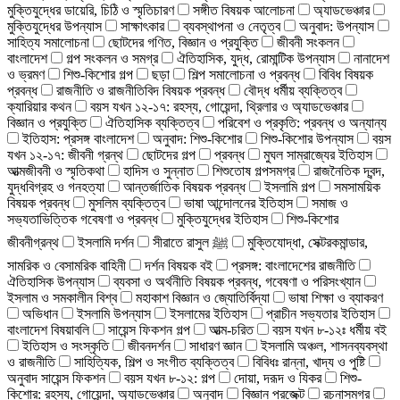
মুক্তিযুদ্ধের ডায়েরি, চিঠি ও স্মৃতিচারণ
সঙ্গীত বিষয়ক আলোচনা
অ্যাডভেঞ্চার
মুক্তিযুদ্ধের উপন্যাস
সাক্ষাৎকার
ব্যবস্থাপনা ও নেতৃত্ব
অনুবাদ: উপন্যাস
সাহিত্য সমালোচনা
ছোটদের গণিত, বিজ্ঞান ও প্রযুক্তি
জীবনী সংকলন
বাংলাদেশ
গল্প সংকলন ও সমগ্র
ঐতিহাসিক, যুদ্ধ, রোমান্টিক উপন্যাস
নানাদেশ
ও ভ্রমণ
শিশু-কিশোর গল্প
ছড়া
শিল্প সমালোচনা ও প্রবন্ধ
বিবিধ বিষয়ক
প্রবন্ধ
রাজনীতি ও রাজনীতিবিদ বিষয়ক প্রবন্ধ
বৌদ্ধ ধর্মীয় ব্যক্তিত্ব
ক্যারিয়ার কথন
বয়স যখন ১২-১৭: রহস্য, গোয়েন্দা, থ্রিলার ও অ্যাডভেঞ্চার
বিজ্ঞান ও প্রযুক্তি
ঐতিহাসিক ব্যক্তিত্ব
পরিবেশ ও প্রকৃতি: প্রবন্ধ ও অন্যান্য
ইতিহাস: প্রসঙ্গ বাংলাদেশ
অনুবাদ: শিশু-কিশোর
শিশু-কিশোর উপন্যাস
বয়স
যখন ১২-১৭: জীবনী গ্রন্থ
ছোটদের গল্প
প্রবন্ধ
মুঘল সাম্রাজ্যের ইতিহাস
আত্মজীবনী ও স্মৃতিকথা
হাদিস ও সুন্নাত
শিশুতোষ গল্পসমগ্র
রাজনৈতিক দ্বন্দ,
যুদ্ধবিগ্রহ ও গনহত্যা
আন্তর্জাতিক বিষয়ক প্রবন্ধ
ইসলামি গল্প
সমসাময়িক
বিষয়ক প্রবন্ধ
মুসলিম ব্যক্তিত্ব
ভাষা আন্দোলনের ইতিহাস
সমাজ ও
সভ্যতাভিত্তিক গবেষণা ও প্রবন্ধ
মুক্তিযুদ্ধের ইতিহাস
শিশু-কিশোর
জীবনীগ্রন্থ
ইসলামি দর্শন
সীরাতে রাসুল ﷺ
মুক্তিযোদ্ধা, সেক্টরকমান্ডার,
সামরিক ও বেসামরিক বাহিনী
দর্শন বিষয়ক বই
প্রসঙ্গ: বাংলাদেশের রাজনীতি
ঐতিহাসিক উপন্যাস
ব্যবসা ও অর্থনীতি বিষয়ক প্রবন্ধ, গবেষণা ও পরিসংখ্যান
ইসলাম ও সমকালীন বিশ্ব
মহাকাশ বিজ্ঞান ও জ্যোতির্বিদ্যা
ভাষা শিক্ষা ও ব্যাকরণ
অভিধান
ইসলামি উপন্যাস
ইসলামের ইতিহাস
প্রাচীন সভ্যতার ইতিহাস
বাংলাদেশ বিষয়াবলি
সায়েন্স ফিকশন গল্প
আত্ম-চরিত
বয়স যখন ৮-১২ঃ ধর্মীয় বই
ইতিহাস ও সংস্কৃতি
জীবনদর্শন
সাধারণ জ্ঞান
ইসলামি অঞ্চল, শাসনব্যবস্থা
ও রাজনীতি
সাহিত্যিক, শিল্প ও সংগীত ব্যক্তিত্ব
বিবিধঃ রান্না, খাদ্য ও পুষ্টি
অনুবাদ সায়েন্স ফিকশন
বয়স যখন ৮-১২: গল্প
দোয়া, দরূদ ও যিকর
শিশু-
কিশোর: রহস্য, গোয়েন্দা, অ্যাডভেঞ্চার
অনুবাদ
বিজ্ঞান প্রজেক্ট
রচনাসমগ্র