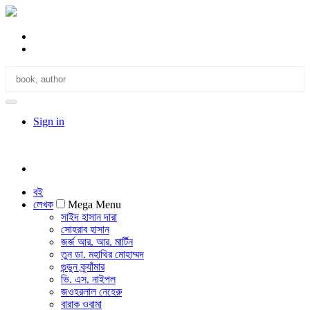
Sign in
বই
লেখক
Mega Menu
সাইদ হাসান দারা
সোহরাব হাসান
জর্জ আর. আর. মার্টিন
তুন ডা. মহাথির মোহাম্মদ
গুন্ডুন ক্র্যাঁমার
ভি. এস. নাইপল
জওহরলাল নেহেরু
বারাক ওবামা