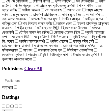
জে এম কোয়েটজি
সোনিয়া গান্ধী
ঝুম্পা লাহিড়ী
জন স্টেইনবেক
ইয়ান
মার্টেল
মার্সেল প্রস্ত
অঁতোয়ান দ্য স্যাঁৎ একজ্যুপেরি
শামস সাইদ
মো.
আব্দুল হামিদ
আসিফ আকবর
এস আফরোজ
শ্যামল সেন
মাসুম আহমেদ
আদি
মামুন সরকার
তানযীলা তারাইয়্যান
নাবিল মুহতাসিম
অনিমা অনি
রাজ কামাল আহমেদ
আখতার উজ্জামান সুমন
সাকিব রায়হান
আরিফুর রহমান
শাহীনুর রেজা
শাহ নিসতার জাহান কবীর
জামাল রেজা
ইফফা তাবাসসুম তালুকদার
জান্নাত
শাহীন হাসান
মনির হোসেন পিন্টু
ইফতেখারুল ইসলাম
হেলেনা
ফেরদৌসী
তৌফির হাসান উর রাকিব
মোবারক হোসেন লিটন
শ্রাবনী আক্তার
রূপা
আফসানা মিমি
আবু হানিফ
জিমি তানহাব
সুমি ইসলাম
ক্রিস্টোফার
সি. ডয়েল
শারমিন আক্তার সাথী
প্রমিত হোসেন
হুমায়ূন কবীর ঢালী
মোহাম্মদ মারুফ হাসান
সাহাদত হোসেন খান
মো: আদনান আরিফ সালিম
ম.
মনিরউজ্জামান
হান কাং
আনোয়ারা সৈয়দ হক
উইলিয়াম শেকসপিয়র
তেজস্মিতা মুর্তজা
ফারহানা চৌধুরী
জীবনানন্দ দাশ
ইসরাত জাহান দ্যুতি
নূরজাহান আক্তার আলো
Publishers
Clear All
অন্যধারা
Rattings