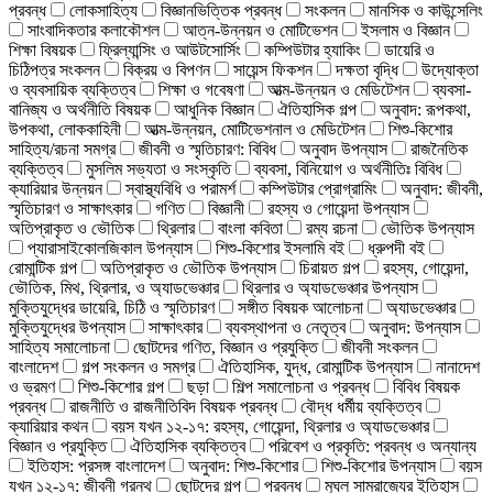
প্রবন্ধ
লোকসাহিত্য
বিজ্ঞানভিত্তিক প্রবন্ধ
সংকলন
মানসিক ও কাউন্সেলিং
সাংবাদিকতার কলাকৌশল
আত্ন-উন্নয়ন ও মোটিভেশন
ইসলাম ও বিজ্ঞান
শিক্ষা বিষয়ক
ফ্রিল্যান্সিং ও আউটসোর্সিং
কম্পিউটার হ্যাকিং
ডায়েরি ও
চিঠিপত্র সংকলন
বিক্রয় ও বিপণন
সায়েন্স ফিকশন
দক্ষতা বৃদ্ধি
উদ্যোক্তা
ও ব্যবসায়িক ব্যক্তিত্ব
শিক্ষা ও গবেষণা
আত্ম-উন্নয়ন ও মেডিটেশন
ব্যবসা-
বানিজ্য ও অর্থনীতি বিষয়ক
আধুনিক বিজ্ঞান
ঐতিহাসিক গল্প
অনুবাদ: রূপকথা,
উপকথা, লোককাহিনী
আত্ম-উন্নয়ন, মোটিভেশনাল ও মেডিটেশন
শিশু-কিশোর
সাহিত্য/রচনা সমগ্র
জীবনী ও স্মৃতিচারণ: বিবিধ
অনুবাদ উপন্যাস
রাজনৈতিক
ব্যক্তিত্ব
মুসলিম সভ্যতা ও সংস্কৃতি
ব্যবসা, বিনিয়োগ ও অর্থনীতিঃ বিবিধ
ক্যারিয়ার উন্নয়ন
স্বাস্থ্যবিধি ও পরামর্শ
কম্পিউটার প্রোগ্রামিং
অনুবাদ: জীবনী,
স্মৃতিচারণ ও সাক্ষাৎকার
গণিত
বিজ্ঞানী
রহস্য ও গোয়েন্দা উপন্যাস
অতিপ্রাকৃত ও ভৌতিক
থ্রিলার
বাংলা কবিতা
রম্য রচনা
ভৌতিক উপন্যাস
প্যারাসাইকোলজিকাল উপন্যাস
শিশু-কিশোর ইসলামি বই
ধ্রুপদী বই
রোমান্টিক গল্প
অতিপ্রাকৃত ও ভৌতিক উপন্যাস
চিরায়ত গল্প
রহস্য, গোয়েন্দা,
ভৌতিক, মিথ, থ্রিলার, ও অ্যাডভেঞ্চার
থ্রিলার ও অ্যাডভেঞ্চার উপন্যাস
মুক্তিযুদ্ধের ডায়েরি, চিঠি ও স্মৃতিচারণ
সঙ্গীত বিষয়ক আলোচনা
অ্যাডভেঞ্চার
মুক্তিযুদ্ধের উপন্যাস
সাক্ষাৎকার
ব্যবস্থাপনা ও নেতৃত্ব
অনুবাদ: উপন্যাস
সাহিত্য সমালোচনা
ছোটদের গণিত, বিজ্ঞান ও প্রযুক্তি
জীবনী সংকলন
বাংলাদেশ
গল্প সংকলন ও সমগ্র
ঐতিহাসিক, যুদ্ধ, রোমান্টিক উপন্যাস
নানাদেশ
ও ভ্রমণ
শিশু-কিশোর গল্প
ছড়া
শিল্প সমালোচনা ও প্রবন্ধ
বিবিধ বিষয়ক
প্রবন্ধ
রাজনীতি ও রাজনীতিবিদ বিষয়ক প্রবন্ধ
বৌদ্ধ ধর্মীয় ব্যক্তিত্ব
ক্যারিয়ার কথন
বয়স যখন ১২-১৭: রহস্য, গোয়েন্দা, থ্রিলার ও অ্যাডভেঞ্চার
বিজ্ঞান ও প্রযুক্তি
ঐতিহাসিক ব্যক্তিত্ব
পরিবেশ ও প্রকৃতি: প্রবন্ধ ও অন্যান্য
ইতিহাস: প্রসঙ্গ বাংলাদেশ
অনুবাদ: শিশু-কিশোর
শিশু-কিশোর উপন্যাস
বয়স
যখন ১২-১৭: জীবনী গ্রন্থ
ছোটদের গল্প
প্রবন্ধ
মুঘল সাম্রাজ্যের ইতিহাস