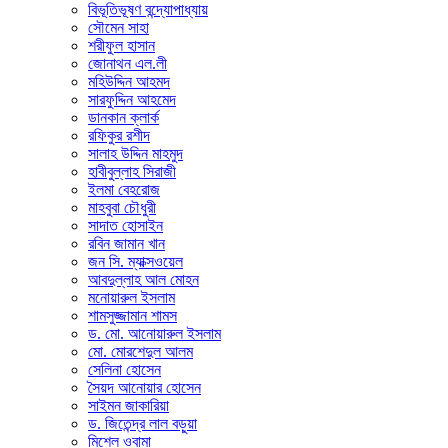
বিভূতিভূষণ বন্দ্যোপাধ্যায়
সৌমেন সাহা
শরীফুল হাসান
জোনাথন এল.লী
মহিউদ্দিন আহমদ
সারফুদ্দিন আহমেদ
ডানকান ক্লার্ক
রফিকুর রশীদ
সালাহ উদ্দিন মাহমুদ
হাবীবুল্লাহ সিরাজী
ইলমা বেহরোজ
মাহবুবা চৌধুরী
সাদাত হোসাইন
রবিন জামান খান
জন সি. ম্যাক্সওয়েল
আবদুল্লাহ আল মোহন
মনোয়ারুল ইসলাম
শামসুজ্জামান শামস
ড. মো. আনোয়ারুল ইসলাম
মো. মোরশেদুল আলম
সেলিনা হোসেন
সৈয়দ আনোয়ার হোসেন
সাইমন জাকারিয়া
ড. জিতেন্দ্র লাল বড়ুয়া
মিশেল ওবামা