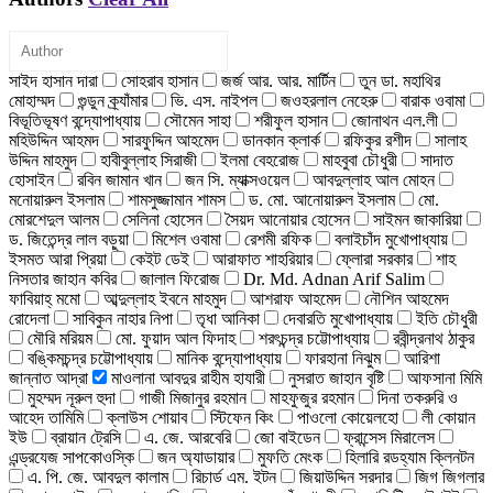
সাইদ হাসান দারা
সোহরাব হাসান
জর্জ আর. আর. মার্টিন
তুন ডা. মহাথির
মোহাম্মদ
গুন্ডুন ক্র্যাঁমার
ভি. এস. নাইপল
জওহরলাল নেহেরু
বারাক ওবামা
বিভূতিভূষণ বন্দ্যোপাধ্যায়
সৌমেন সাহা
শরীফুল হাসান
জোনাথন এল.লী
মহিউদ্দিন আহমদ
সারফুদ্দিন আহমেদ
ডানকান ক্লার্ক
রফিকুর রশীদ
সালাহ
উদ্দিন মাহমুদ
হাবীবুল্লাহ সিরাজী
ইলমা বেহরোজ
মাহবুবা চৌধুরী
সাদাত
হোসাইন
রবিন জামান খান
জন সি. ম্যাক্সওয়েল
আবদুল্লাহ আল মোহন
মনোয়ারুল ইসলাম
শামসুজ্জামান শামস
ড. মো. আনোয়ারুল ইসলাম
মো.
মোরশেদুল আলম
সেলিনা হোসেন
সৈয়দ আনোয়ার হোসেন
সাইমন জাকারিয়া
ড. জিতেন্দ্র লাল বড়ুয়া
মিশেল ওবামা
রেশমী রফিক
বলাইচাঁদ মুখোপাধ্যায়
ইসমত আরা প্রিয়া
কেইট ডেই
আরাফাত শাহরিয়ার
ফ্লোরা সরকার
শাহ
নিসতার জাহান কবির
জালাল ফিরোজ
Dr. Md. Adnan Arif Salim
ফাবিয়াহ্ মমো
আব্দুল্লাহ ইবনে মাহমুদ
আশরাফ আহমেদ
নৌশিন আহমেদ
রোদেলা
সাবিকুন নাহার নিপা
তৃধা আনিকা
দেবারতি মুখোপাধ্যায়
ইতি চৌধুরী
মৌরি মরিয়ম
মো. ফুয়াদ আল ফিদাহ
শরৎচন্দ্র চট্টোপাধ্যায়
রবীন্দ্রনাথ ঠাকুর
বঙ্কিমচন্দ্র চট্টোপাধ্যায়
মানিক বন্দ্যোপাধ্যায়
ফারহানা নিঝুম
আরিশা
জান্নাত আদ্রা
মাওলানা আবদুর রাহীম হাযারী
নুসরাত জাহান বৃষ্টি
আফসানা মিমি
মুহম্মদ নূরুল হুদা
গাজী মিজানুর রহমান
মাহফুজুর রহমান
দিনা তকরুরি ও
আহেদ তামিমি
ক্লাউস শোয়াব
স্টিফেন কিং
পাওলো কোয়েলহো
লী কোয়ান
ইউ
ব্রায়ান ট্রেসি
এ. জে. আরবেরি
জো বাইডেন
ফ্রান্সেস মিরালেস
এন্ড্রযেজ সাপকোওস্কি
জন অ্যাডায়ার
মুফতি মেংক
হিলারি রডহ্যাম ক্লিনটন
এ. পি. জে. আবদুল কালাম
রিচার্ড এম. ইটন
জিয়াউদ্দিন সরদার
জিগ জিগলার