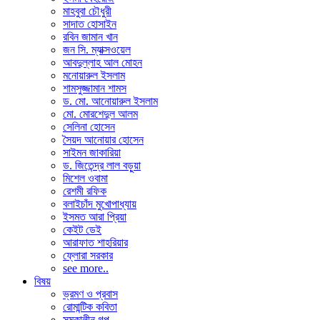
মাহবুবা চৌধুরী
সাদাত হোসাইন
রবিন জামান খান
জন সি. ম্যাক্সওয়েল
আবদুল্লাহ আল মোহন
মনোয়ারুল ইসলাম
শামসুজ্জামান শামস
ড. মো. আনোয়ারুল ইসলাম
মো. মোরশেদুল আলম
সেলিনা হোসেন
সৈয়দ আনোয়ার হোসেন
সাইমন জাকারিয়া
ড. জিতেন্দ্র লাল বড়ুয়া
মিশেল ওবামা
রেশমী রফিক
বলাইচাঁদ মুখোপাধ্যায়
ইসমত আরা প্রিয়া
কেইট ডেই
আরাফাত শাহরিয়ার
ফ্লোরা সরকার
see more..
বিষয়
ভ্রমণ ও প্রবাস
রোমান্টিক কবিতা
সমকালীন গল্প