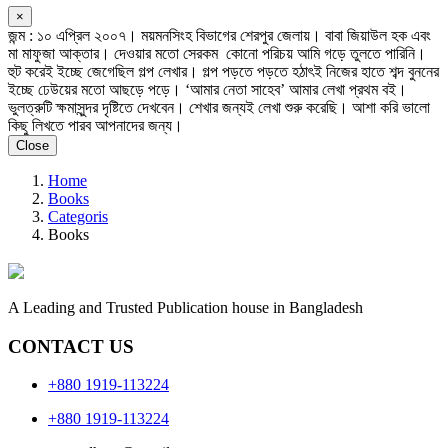
×
জন্ম : ১০ এপ্রিল ২০০৭। ময়মনসিংহ বিভাগের শেরপুর জেলায়। বাবা জিয়াউল হক এবং
মা মাফুজা আক্তার। দেওয়ার মতো সেরকম কোনো পরিচয় আমি গড়ে তুলতে পারিনি।
হুট করেই ইচ্ছে জেগেছিল গল্প লেখার। গল্প পড়তে পড়তে হঠাৎই নিজের হাতে শব্দ বুননের
ইচ্ছে ঢেউয়ের মতো আছড়ে পড়ে। ‘আমার নেতা সাহেব’ আমার লেখা প্রথম বই।
ভুলত্রুটি ক্ষমাসুন্দর দৃষ্টিতে দেখবেন। শেখার জন্যই লেখা শুরু করেছি। আশা করি ভালো
কিছু লিখতে পারব আপনাদের জন্য।
Close
Home
Books
Categoris
Books
A Leading and Trusted Publication house in Bangladesh
CONTACT US
+880 1919-113224
+880 1919-113224