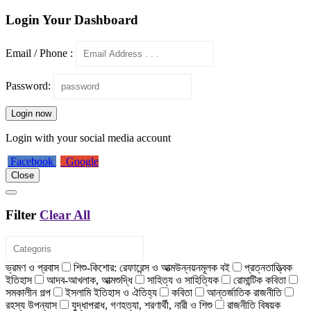
Login Your Dashboard
Email / Phone :
Password:
Login now
Login with your social media account
Facebook
Google
Close
Filter
Clear All
ভ্রমণ ও প্রবাস
শিশু-কিশোর: রেফারেন্স ও আত্মউন্নয়নমূলক বই
প্রত্নতাত্ত্বিক
ইতিহাস
আদব-আখলাক, আত্মশুদ্ধি
সাহিত্য ও সাহিত্যিক
রোমান্টিক কবিতা
সমকালীন গল্প
ইসলামি ইতিহাস ও ঐতিহ্য
কবিতা
আন্তর্জাতিক রাজনীতি
রহস্য উপন্যাস
যুদ্ধাপরাধ, গণহত্যা, শরণার্থী, নারী ও শিশু
রাজনীতি বিষয়ক