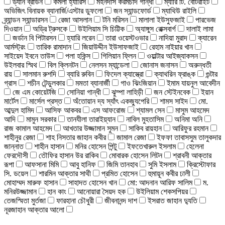
ড্যান ব্রাউন
কমলা হ্যারিস
মহনদাস করমচাঁদ গান্ধী
ম্যারি টি. বোটরাইট
অভিজিৎ বিনায়ক ব্যানার্জি/এস্টার ডুফলো
জন স্যান্ডফোর্ড
ম্যাথিউ রাইলি
ব্র্যান্ডন স্যান্ডারসন
রেজা আসলান
টনি মরিসন
মালালা ইউসুফজাই
পারভেজ
দিওয়ান
অড্রি ট্রুসকে
উইলিয়াম সি চিট্টিক
অ্যাঙ্গুস রোক্সবার্গ
দালাই লামা
জর্ডান বি পিটারসন
হ্যারি লরেন
তারা ওয়েস্টওভার
নাদিয়া মুরাদ
ক্যারেন
আর্মস্ট্রং
তারিক রামাদান
জিয়াউদ্দীন ইউসাফজাই
রেহাম নাইয়ার খান
সাইয়েদ ইবনে তাউস
পলা হকিন্স
গিলিয়ান ফ্লিন
ওয়াল্টার আইজ্যাকসন
উইলবার স্মিথ
বিল ক্লিনটন
নেলসন ম্যান্ডেলা
জোনাস জনাসন
অরুন্ধতী
রায়
সালমান রুশদি
ব্যারি রুবিন
ফিদেল ক্যাস্ত্রো
ক্যাথরিন ফ্রাঙ্ক
গুন্টার
গ্রাস
শচীন টেন্ডুলকার
মমতা ব্যানার্জী
গাও ঝিংজিয়ান
ইমাম যায়নুল আবেদীন
জে এম কোয়েটজি
সোনিয়া গান্ধী
ঝুম্পা লাহিড়ী
জন স্টেইনবেক
ইয়ান
মার্টেল
মার্সেল প্রস্ত
অঁতোয়ান দ্য স্যাঁৎ একজ্যুপেরি
শামস সাইদ
মো.
আব্দুল হামিদ
আসিফ আকবর
এস আফরোজ
শ্যামল সেন
মাসুম আহমেদ
আদি
মামুন সরকার
তানযীলা তারাইয়্যান
নাবিল মুহতাসিম
অনিমা অনি
রাজ কামাল আহমেদ
আখতার উজ্জামান সুমন
সাকিব রায়হান
আরিফুর রহমান
শাহীনুর রেজা
শাহ নিসতার জাহান কবীর
জামাল রেজা
ইফফা তাবাসসুম তালুকদার
জান্নাত
শাহীন হাসান
মনির হোসেন পিন্টু
ইফতেখারুল ইসলাম
হেলেনা
ফেরদৌসী
তৌফির হাসান উর রাকিব
মোবারক হোসেন লিটন
শ্রাবনী আক্তার
রূপা
আফসানা মিমি
আবু হানিফ
জিমি তানহাব
সুমি ইসলাম
ক্রিস্টোফার
সি. ডয়েল
শারমিন আক্তার সাথী
প্রমিত হোসেন
হুমায়ূন কবীর ঢালী
মোহাম্মদ মারুফ হাসান
সাহাদত হোসেন খান
মো: আদনান আরিফ সালিম
ম.
মনিরউজ্জামান
হান কাং
আনোয়ারা সৈয়দ হক
উইলিয়াম শেকসপিয়র
তেজস্মিতা মুর্তজা
ফারহানা চৌধুরী
জীবনানন্দ দাশ
ইসরাত জাহান দ্যুতি
নূরজাহান আক্তার আলো