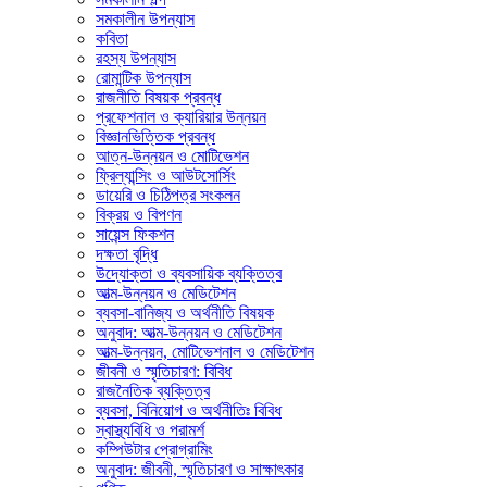
সমকালীন উপন্যাস
কবিতা
রহস্য উপন্যাস
রোমান্টিক উপন্যাস
রাজনীতি বিষয়ক প্রবন্ধ
প্রফেশনাল ও ক্যারিয়ার উন্নয়ন
বিজ্ঞানভিত্তিক প্রবন্ধ
আত্ন-উন্নয়ন ও মোটিভেশন
ফ্রিল্যান্সিং ও আউটসোর্সিং
ডায়েরি ও চিঠিপত্র সংকলন
বিক্রয় ও বিপণন
সায়েন্স ফিকশন
দক্ষতা বৃদ্ধি
উদ্যোক্তা ও ব্যবসায়িক ব্যক্তিত্ব
আত্ম-উন্নয়ন ও মেডিটেশন
ব্যবসা-বানিজ্য ও অর্থনীতি বিষয়ক
অনুবাদ: আত্ম-উন্নয়ন ও মেডিটেশন
আত্ম-উন্নয়ন, মোটিভেশনাল ও মেডিটেশন
জীবনী ও স্মৃতিচারণ: বিবিধ
রাজনৈতিক ব্যক্তিত্ব
ব্যবসা, বিনিয়োগ ও অর্থনীতিঃ বিবিধ
স্বাস্থ্যবিধি ও পরামর্শ
কম্পিউটার প্রোগ্রামিং
অনুবাদ: জীবনী, স্মৃতিচারণ ও সাক্ষাৎকার