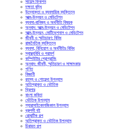
সায়েন্স ফিকশন
দক্ষতা বৃদ্ধি
উদ্যোক্তা ও ব্যবসায়িক ব্যক্তিত্ব
আত্ম-উন্নয়ন ও মেডিটেশন
ব্যবসা-বানিজ্য ও অর্থনীতি বিষয়ক
অনুবাদ: আত্ম-উন্নয়ন ও মেডিটেশন
আত্ম-উন্নয়ন, মোটিভেশনাল ও মেডিটেশন
জীবনী ও স্মৃতিচারণ: বিবিধ
রাজনৈতিক ব্যক্তিত্ব
ব্যবসা, বিনিয়োগ ও অর্থনীতিঃ বিবিধ
স্বাস্থ্যবিধি ও পরামর্শ
কম্পিউটার প্রোগ্রামিং
অনুবাদ: জীবনী, স্মৃতিচারণ ও সাক্ষাৎকার
গণিত
বিজ্ঞানী
রহস্য ও গোয়েন্দা উপন্যাস
অতিপ্রাকৃত ও ভৌতিক
থ্রিলার
বাংলা কবিতা
ভৌতিক উপন্যাস
প্যারাসাইকোলজিকাল উপন্যাস
ধ্রুপদী বই
রোমান্টিক গল্প
অতিপ্রাকৃত ও ভৌতিক উপন্যাস
চিরায়ত গল্প