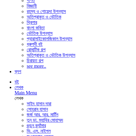
গণিত
বিজ্ঞানী
রহস্য ও গোয়েন্দা উপন্যাস
অতিপ্রাকৃত ও ভৌতিক
থ্রিলার
বাংলা কবিতা
ভৌতিক উপন্যাস
প্যারাসাইকোলজিকাল উপন্যাস
ধ্রুপদী বই
রোমান্টিক গল্প
অতিপ্রাকৃত ও ভৌতিক উপন্যাস
চিরায়ত গল্প
see more..
ব্লগ
বই
লেখক
Main Menu
লেখক
সাইদ হাসান দারা
সোহরাব হাসান
জর্জ আর. আর. মার্টিন
তুন ডা. মহাথির মোহাম্মদ
গুন্ডুন ক্র্যাঁমার
ভি. এস. নাইপল