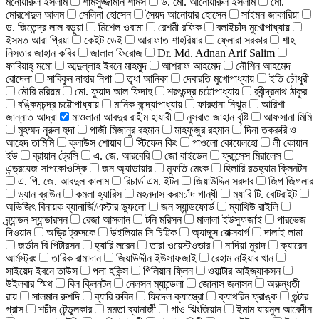
মনোয়ারুল ইসলাম
শামসুজ্জামান শামস
ড. মো. আনোয়ারুল ইসলাম
মো.
মোরশেদুল আলম
সেলিনা হোসেন
সৈয়দ আনোয়ার হোসেন
সাইমন জাকারিয়া
ড. জিতেন্দ্র লাল বড়ুয়া
মিশেল ওবামা
রেশমী রফিক
বলাইচাঁদ মুখোপাধ্যায়
ইসমত আরা প্রিয়া
কেইট ডেই
আরাফাত শাহরিয়ার
ফ্লোরা সরকার
শাহ
নিসতার জাহান কবির
জালাল ফিরোজ
Dr. Md. Adnan Arif Salim
ফাবিয়াহ্ মমো
আব্দুল্লাহ ইবনে মাহমুদ
আশরাফ আহমেদ
নৌশিন আহমেদ
রোদেলা
সাবিকুন নাহার নিপা
তৃধা আনিকা
দেবারতি মুখোপাধ্যায়
ইতি চৌধুরী
মৌরি মরিয়ম
মো. ফুয়াদ আল ফিদাহ
শরৎচন্দ্র চট্টোপাধ্যায়
রবীন্দ্রনাথ ঠাকুর
বঙ্কিমচন্দ্র চট্টোপাধ্যায়
মানিক বন্দ্যোপাধ্যায়
ফারহানা নিঝুম
আরিশা
জান্নাত আদ্রা
মাওলানা আবদুর রাহীম হাযারী
নুসরাত জাহান বৃষ্টি
আফসানা মিমি
মুহম্মদ নূরুল হুদা
গাজী মিজানুর রহমান
মাহফুজুর রহমান
দিনা তকরুরি ও
আহেদ তামিমি
ক্লাউস শোয়াব
স্টিফেন কিং
পাওলো কোয়েলহো
লী কোয়ান
ইউ
ব্রায়ান ট্রেসি
এ. জে. আরবেরি
জো বাইডেন
ফ্রান্সেস মিরালেস
এন্ড্রযেজ সাপকোওস্কি
জন অ্যাডায়ার
মুফতি মেংক
হিলারি রডহ্যাম ক্লিনটন
এ. পি. জে. আবদুল কালাম
রিচার্ড এম. ইটন
জিয়াউদ্দিন সরদার
জিগ জিগলার
ড্যান ব্রাউন
কমলা হ্যারিস
মহনদাস করমচাঁদ গান্ধী
ম্যারি টি. বোটরাইট
অভিজিৎ বিনায়ক ব্যানার্জি/এস্টার ডুফলো
জন স্যান্ডফোর্ড
ম্যাথিউ রাইলি
ব্র্যান্ডন স্যান্ডারসন
রেজা আসলান
টনি মরিসন
মালালা ইউসুফজাই
পারভেজ
দিওয়ান
অড্রি ট্রুসকে
উইলিয়াম সি চিট্টিক
অ্যাঙ্গুস রোক্সবার্গ
দালাই লামা
জর্ডান বি পিটারসন
হ্যারি লরেন
তারা ওয়েস্টওভার
নাদিয়া মুরাদ
ক্যারেন
আর্মস্ট্রং
তারিক রামাদান
জিয়াউদ্দীন ইউসাফজাই
রেহাম নাইয়ার খান
সাইয়েদ ইবনে তাউস
পলা হকিন্স
গিলিয়ান ফ্লিন
ওয়াল্টার আইজ্যাকসন
উইলবার স্মিথ
বিল ক্লিনটন
নেলসন ম্যান্ডেলা
জোনাস জনাসন
অরুন্ধতী
রায়
সালমান রুশদি
ব্যারি রুবিন
ফিদেল ক্যাস্ত্রো
ক্যাথরিন ফ্রাঙ্ক
গুন্টার
গ্রাস
শচীন টেন্ডুলকার
মমতা ব্যানার্জী
গাও ঝিংজিয়ান
ইমাম যায়নুল আবেদীন