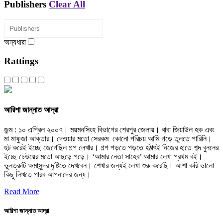
Publishers
Clear All
অন্যধারা
Rattings
আরিশা জান্নাত আদ্রা
জন্ম : ১০ এপ্রিল ২০০৭। ময়মনসিংহ বিভাগের শেরপুর জেলায়। বাবা জিয়াউল হক এবং
মা মাফুজা আক্তার। দেওয়ার মতো সেরকম কোনো পরিচয় আমি গড়ে তুলতে পারিনি।
হুট করেই ইচ্ছে জেগেছিল গল্প লেখার। গল্প পড়তে পড়তে হঠাৎই নিজের হাতে শব্দ বুননের
ইচ্ছে ঢেউয়ের মতো আছড়ে পড়ে। ‘আমার নেতা সাহেব’ আমার লেখা প্রথম বই।
ভুলত্রুটি ক্ষমাসুন্দর দৃষ্টিতে দেখবেন। শেখার জন্যই লেখা শুরু করেছি। আশা করি ভালো
কিছু লিখতে পারব আপনাদের জন্য।
Read More
আরিশা জান্নাত আদ্রা