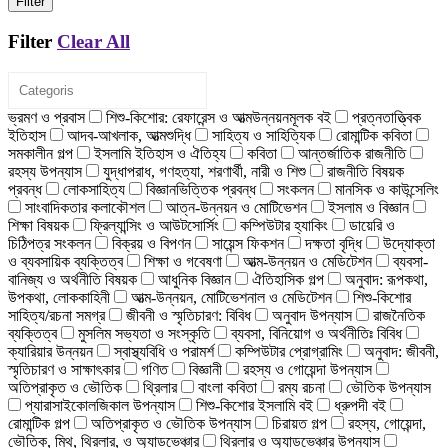
Filter
Filter
Clear All
ভ্রমণ ও প্রবাস
শিশু-কিশোর: রেফারেন্স ও আত্মউন্নয়নমূলক বই
প্রত্নতাত্ত্বিক
ইতিহাস
আদব-আখলাক, আত্মশুদ্ধি
সাহিত্য ও সাহিত্যিক
রোমান্টিক কবিতা
সমকালীন গল্প
ইসলামি ইতিহাস ও ঐতিহ্য
কবিতা
আন্তর্জাতিক রাজনীতি
রহস্য উপন্যাস
যুদ্ধাপরাধ, গণহত্যা, শরণার্থী, নারী ও শিশু
রাজনীতি বিষয়ক
প্রবন্ধ
লোকসাহিত্য
বিজ্ঞানভিত্তিক প্রবন্ধ
সংকলন
মানসিক ও কাউন্সেলিং
সাংবাদিকতার কলাকৌশল
আত্ন-উন্নয়ন ও মোটিভেশন
ইসলাম ও বিজ্ঞান
শিক্ষা বিষয়ক
ফ্রিল্যান্সিং ও আউটসোর্সিং
কম্পিউটার হ্যাকিং
ডায়েরি ও
চিঠিপত্র সংকলন
বিক্রয় ও বিপণন
সায়েন্স ফিকশন
দক্ষতা বৃদ্ধি
উদ্যোক্তা
ও ব্যবসায়িক ব্যক্তিত্ব
শিক্ষা ও গবেষণা
আত্ম-উন্নয়ন ও মেডিটেশন
ব্যবসা-
বানিজ্য ও অর্থনীতি বিষয়ক
আধুনিক বিজ্ঞান
ঐতিহাসিক গল্প
অনুবাদ: রূপকথা,
উপকথা, লোককাহিনী
আত্ম-উন্নয়ন, মোটিভেশনাল ও মেডিটেশন
শিশু-কিশোর
সাহিত্য/রচনা সমগ্র
জীবনী ও স্মৃতিচারণ: বিবিধ
অনুবাদ উপন্যাস
রাজনৈতিক
ব্যক্তিত্ব
মুসলিম সভ্যতা ও সংস্কৃতি
ব্যবসা, বিনিয়োগ ও অর্থনীতিঃ বিবিধ
ক্যারিয়ার উন্নয়ন
স্বাস্থ্যবিধি ও পরামর্শ
কম্পিউটার প্রোগ্রামিং
অনুবাদ: জীবনী,
স্মৃতিচারণ ও সাক্ষাৎকার
গণিত
বিজ্ঞানী
রহস্য ও গোয়েন্দা উপন্যাস
অতিপ্রাকৃত ও ভৌতিক
থ্রিলার
বাংলা কবিতা
রম্য রচনা
ভৌতিক উপন্যাস
প্যারাসাইকোলজিকাল উপন্যাস
শিশু-কিশোর ইসলামি বই
ধ্রুপদী বই
রোমান্টিক গল্প
অতিপ্রাকৃত ও ভৌতিক উপন্যাস
চিরায়ত গল্প
রহস্য, গোয়েন্দা,
ভৌতিক, মিথ, থ্রিলার, ও অ্যাডভেঞ্চার
থ্রিলার ও অ্যাডভেঞ্চার উপন্যাস