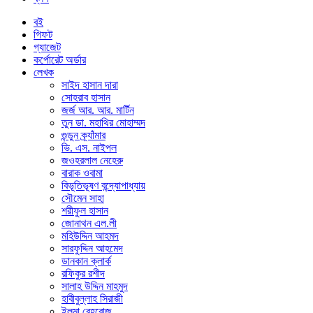
বই
গিফট
গ্যাজেট
কর্পোরেট অর্ডার
লেখক
সাইদ হাসান দারা
সোহরাব হাসান
জর্জ আর. আর. মার্টিন
তুন ডা. মহাথির মোহাম্মদ
গুন্ডুন ক্র্যাঁমার
ভি. এস. নাইপল
জওহরলাল নেহেরু
বারাক ওবামা
বিভূতিভূষণ বন্দ্যোপাধ্যায়
সৌমেন সাহা
শরীফুল হাসান
জোনাথন এল.লী
মহিউদ্দিন আহমদ
সারফুদ্দিন আহমেদ
ডানকান ক্লার্ক
রফিকুর রশীদ
সালাহ উদ্দিন মাহমুদ
হাবীবুল্লাহ সিরাজী
ইলমা বেহরোজ