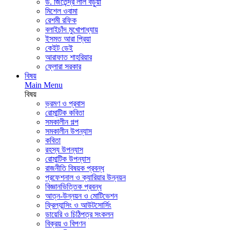
ড. জিতেন্দ্র লাল বড়ুয়া
মিশেল ওবামা
রেশমী রফিক
বলাইচাঁদ মুখোপাধ্যায়
ইসমত আরা প্রিয়া
কেইট ডেই
আরাফাত শাহরিয়ার
ফ্লোরা সরকার
বিষয়
Main Menu
বিষয়
ভ্রমণ ও প্রবাস
রোমান্টিক কবিতা
সমকালীন গল্প
সমকালীন উপন্যাস
কবিতা
রহস্য উপন্যাস
রোমান্টিক উপন্যাস
রাজনীতি বিষয়ক প্রবন্ধ
প্রফেশনাল ও ক্যারিয়ার উন্নয়ন
বিজ্ঞানভিত্তিক প্রবন্ধ
আত্ন-উন্নয়ন ও মোটিভেশন
ফ্রিল্যান্সিং ও আউটসোর্সিং
ডায়েরি ও চিঠিপত্র সংকলন
বিক্রয় ও বিপণন