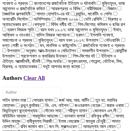
গবেষণা ও প্রবন্ধ
বাংলাদেশের রাজনৈতিক ইতিহাস ও ঘটনাবলি
মুক্তিযুদ্ধ, ভাষা
আন্দোলন ও রাজনৈতিক কবিতা
স্মারকগ্রন্থ ও বিবিধ
নারীবিষয়ক
বিজ্ঞান
বৈজ্ঞানিক কল্পকাহিনী
সাদাত হোসাইন-এর বই
ব্র্যান্ডিং, মার্কেটিং ও সেলিং
অপারেটিং সিস্টেম
অলিম্পিয়াড
বইমেলা ২০২৬
দেশি রেসিপি
থ্রিলার ও
অ্যাডভেঞ্চার গল্প
খেলাধুলা
বিবিধ ধর্মীয় বই
শিশু-কিশোর: কমিকস ও ছবির গল্প
ভ্রমণ বিষয়ক স্মৃতি
বয়স যখন ১২-১৭: ভাষা আন্দোলন ও মুক্তিযুদ্ধ
ঈমান,
আক্বিদা ও তাওবাহ
হাদিস বিষয়ক আলোচনা
ভ্রমণ
ইসলামি গবেষণা,
সমালোচনা ও প্রবন্ধ
মুক্তিযুদ্ধ
বয়স যখন ১২-১৭: উপন্যাস
নেটওয়ার্কিং
গুপ্ত গোষ্ঠী ও সংগঠন
মন, মানসিক ও কাউন্সেলিং
রাজনৈতিক গবেষণা ও প্রবন্ধ
উপন্যাস
অনুবাদ: আত্ম-উন্নয়ন ও মেডিটেশন
সমকালীন উপন্যাস
রোমান্টিক
উপন্যাস
প্রফেশনাল ও ক্যারিয়ার উন্নয়ন
শিশু-কিশোর বই
ইতিহাস ও
ঐতিহ্য: আত্মজীবনী, জীবনী
প্রি-অর্ডার
অনুবাদ:রহস্য, গোয়েন্দা, ভৌতিক, মিথ,
থ্রিলার, ও অ্যাডভেঞ্চার
শুধুই আপনার জন্য কম্বো
Authors
Clear All
সাইদ হাসান দারা
সোহরাব হাসান
জর্জ আর. আর. মার্টিন
তুন ডা. মহাথির
মোহাম্মদ
গুন্ডুন ক্র্যাঁমার
ভি. এস. নাইপল
জওহরলাল নেহেরু
বারাক ওবামা
বিভূতিভূষণ বন্দ্যোপাধ্যায়
সৌমেন সাহা
শরীফুল হাসান
জোনাথন এল.লী
মহিউদ্দিন আহমদ
সারফুদ্দিন আহমেদ
ডানকান ক্লার্ক
রফিকুর রশীদ
সালাহ
উদ্দিন মাহমুদ
হাবীবুল্লাহ সিরাজী
ইলমা বেহরোজ
মাহবুবা চৌধুরী
সাদাত
হোসাইন
রবিন জামান খান
জন সি. ম্যাক্সওয়েল
আবদুল্লাহ আল মোহন