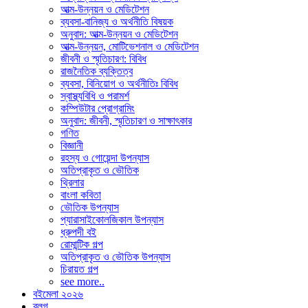
আত্ম-উন্নয়ন ও মেডিটেশন
ব্যবসা-বানিজ্য ও অর্থনীতি বিষয়ক
অনুবাদ: আত্ম-উন্নয়ন ও মেডিটেশন
আত্ম-উন্নয়ন, মোটিভেশনাল ও মেডিটেশন
জীবনী ও স্মৃতিচারণ: বিবিধ
রাজনৈতিক ব্যক্তিত্ব
ব্যবসা, বিনিয়োগ ও অর্থনীতিঃ বিবিধ
স্বাস্থ্যবিধি ও পরামর্শ
কম্পিউটার প্রোগ্রামিং
অনুবাদ: জীবনী, স্মৃতিচারণ ও সাক্ষাৎকার
গণিত
বিজ্ঞানী
রহস্য ও গোয়েন্দা উপন্যাস
অতিপ্রাকৃত ও ভৌতিক
থ্রিলার
বাংলা কবিতা
ভৌতিক উপন্যাস
প্যারাসাইকোলজিকাল উপন্যাস
ধ্রুপদী বই
রোমান্টিক গল্প
অতিপ্রাকৃত ও ভৌতিক উপন্যাস
চিরায়ত গল্প
see more..
বইমেলা ২০২৬
ব্লগ