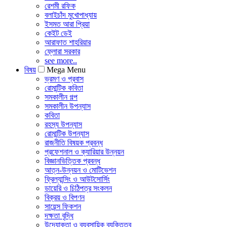
রেশমী রফিক
বলাইচাঁদ মুখোপাধ্যায়
ইসমত আরা প্রিয়া
কেইট ডেই
আরাফাত শাহরিয়ার
ফ্লোরা সরকার
see more..
বিষয়
Mega Menu
ভ্রমণ ও প্রবাস
রোমান্টিক কবিতা
সমকালীন গল্প
সমকালীন উপন্যাস
কবিতা
রহস্য উপন্যাস
রোমান্টিক উপন্যাস
রাজনীতি বিষয়ক প্রবন্ধ
প্রফেশনাল ও ক্যারিয়ার উন্নয়ন
বিজ্ঞানভিত্তিক প্রবন্ধ
আত্ন-উন্নয়ন ও মোটিভেশন
ফ্রিল্যান্সিং ও আউটসোর্সিং
ডায়েরি ও চিঠিপত্র সংকলন
বিক্রয় ও বিপণন
সায়েন্স ফিকশন
দক্ষতা বৃদ্ধি
উদ্যোক্তা ও ব্যবসায়িক ব্যক্তিত্ব