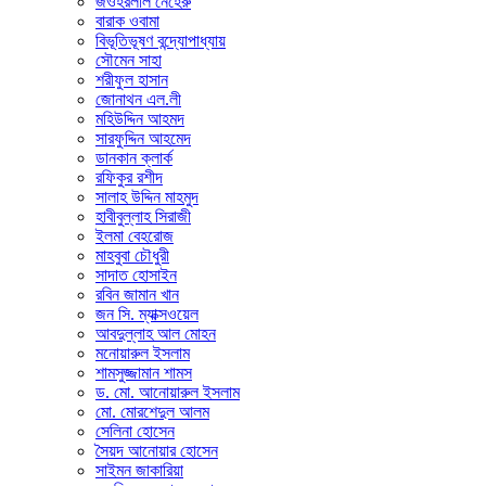
জওহরলাল নেহেরু
বারাক ওবামা
বিভূতিভূষণ বন্দ্যোপাধ্যায়
সৌমেন সাহা
শরীফুল হাসান
জোনাথন এল.লী
মহিউদ্দিন আহমদ
সারফুদ্দিন আহমেদ
ডানকান ক্লার্ক
রফিকুর রশীদ
সালাহ উদ্দিন মাহমুদ
হাবীবুল্লাহ সিরাজী
ইলমা বেহরোজ
মাহবুবা চৌধুরী
সাদাত হোসাইন
রবিন জামান খান
জন সি. ম্যাক্সওয়েল
আবদুল্লাহ আল মোহন
মনোয়ারুল ইসলাম
শামসুজ্জামান শামস
ড. মো. আনোয়ারুল ইসলাম
মো. মোরশেদুল আলম
সেলিনা হোসেন
সৈয়দ আনোয়ার হোসেন
সাইমন জাকারিয়া