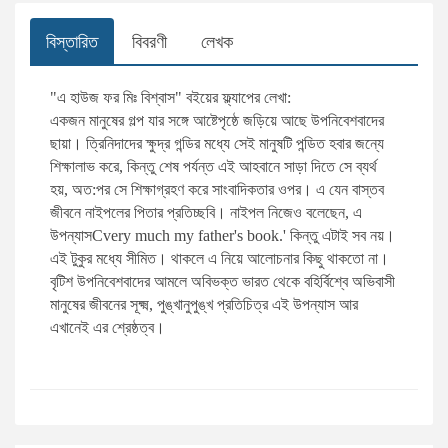
সারফুদ্দিন আহমেদ
বিক্রয় ও বিপণন
বিস্তারিত
বিবরণী
লেখক
ডানকান ক্লার্ক
সায়েন্স ফিকশন
"এ হাউজ ফর মিঃ বিশ্বাস" বইয়ের ফ্ল্যাপের লেখা:
একজন মানুষের গল্প যার সঙ্গে আষ্টেপৃষ্ঠে জড়িয়ে আছে উপনিবেশবাদের
রফিকুর রশীদ
দক্ষতা বৃদ্ধি
ছায়া। ত্রিনিদাদের ক্ষুদ্র গন্ডির মধ্যে সেই মানুষটি পন্ডিত হবার জন্যে
শিক্ষালাভ করে, কিন্তু শেষ পর্যন্ত এই আহবানে সাড়া দিতে সে ব্যর্থ
সালাহ উদ্দিন মাহমুদ
উদ্যোক্তা ও ব্যবসায়িক ব্যক্তিত্ব
হয়, অত:পর সে শিক্ষাগ্রহণ করে সাংবাদিকতার ওপর। এ যেন বাস্তব
জীবনে নাইপলের পিতার প্রতিচ্ছবি। নাইপল নিজেও বলেছেন, এ
উপন্যাসCvery much my father's book.' কিন্তু এটাই সব নয়।
হাবীবুল্লাহ সিরাজী
আত্ম-উন্নয়ন ও মেডিটেশন
এই টুকুর মধ্যে সীমিত। থাকলে এ নিয়ে আলােচনার কিছু থাকতাে না।
বৃটিশ উপনিবেশবাদের আমলে অবিভক্ত ভারত থেকে বহির্বিশ্বে অভিবাসী
ইলমা বেহরোজ
ব্যবসা-বানিজ্য ও অর্থনীতি বিষয়ক
মানুষের জীবনের সূক্ষ্ম, পুঙ্খানুপুঙ্খ প্রতিচিত্র এই উপন্যাস আর
এখানেই এর শ্রেষ্ঠত্ব।
মাহবুবা চৌধুরী
অনুবাদ: আত্ম-উন্নয়ন ও মেডিটেশন
সাদাত হোসাইন
আত্ম-উন্নয়ন, মোটিভেশনাল ও মেডিটেশন