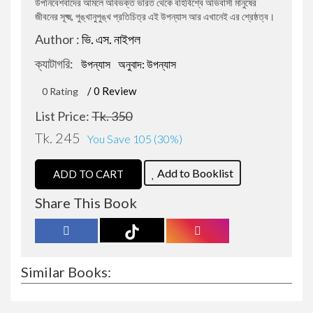
উপনিবেশবাদের আমলে অবিভক্ত ভারত থেকে বহির্বিশ্বে অভিবাসী মানুষের
জীবনের সূক্ষ্ম, পুঙ্খানুপুঙ্খ প্রতিচিত্র এই উপন্যাস আর এখানেই এর শ্রেষ্ঠত্ব।
জওহরলাল নেহেরু
রোমান্টিক উপন্যাস
Author :
ভি. এস. নাইপল
ক্যাটাগরি:
উপন্যাস
অনুবাদ: উপন্যাস
বারাক ওবামা
রাজনীতি বিষয়ক প্রবন্ধ
/ 0 Review
0 Rating
বিভূতিভূষণ বন্দ্যোপাধ্যায়
প্রফেশনাল ও ক্যারিয়ার উন্নয়ন
List Price:
Tk. 350
Tk. 245
You Save 105 (30%)
সৌমেন সাহা
বিজ্ঞানভিত্তিক প্রবন্ধ
Add to Booklist
ADD TO CART
শরীফুল হাসান
আত্ন-উন্নয়ন ও মোটিভেশন
Share This Book
জোনাথন এল.লী
ফ্রিল্যান্সিং ও আউটসোর্সিং
Similar Books:
মহিউদ্দিন আহমদ
ডায়েরি ও চিঠিপত্র সংকলন