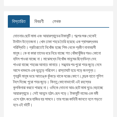
সারফুদ্দিন আহমেদ
বিক্রয় ও বিপণন
ডানকান ক্লার্ক
সায়েন্স ফিকশন
বিস্তারিত
বিবরণী
লেখক
রফিকুর রশীদ
দক্ষতা বৃদ্ধি
দোতনার ছোট মামা এবং আয়ারল্যান্ডের টাকাবুটি। গল্পের শুরু থেকেই
টানটান উত্তেজনা। খোদ ঢাকা শহরে তৈরি হয়েছে এক শ্বাসরুদ্ধকর
পরিস্থিতি। প্রতিরাতেই নিখোঁজ হচ্ছে শিশু থেকে প্রবীণ নানাবয়সী
সালাহ উদ্দিন মাহমুদ
উদ্যোক্তা ও ব্যবসায়িক ব্যক্তিত্ব
মানুষ। কে বা কারা তাদের ধরে নিয়ে যাচ্ছে শত খোঁজাখুঁজির পরও কোনো
হদিস পাওয়া যাচ্ছে না। মাঝেমধ্যে নিখোঁজ মানুষের ছিন্নভিন্ন দেহ
হাবীবুল্লাহ সিরাজী
আত্ম-উন্নয়ন ও মেডিটেশন
পাওয়া যাচ্ছে শহরের আনাচে কানাচে। সন্ধ্যার পর পুরো শহর জুড়ে নেমে
আসে থমথমে এক ভুতুড়ে পরিবেশ। রাস্তাঘাট হয়ে পড়ে জনশূন্য।
গৃহবন্দি মানুষ ভয়ে আতঙ্কে কুঁকড়ে থাকে ঘরের কোণে। বন্দুক হাতে পুলিশ
ইলমা বেহরোজ
ব্যবসা-বানিজ্য ও অর্থনীতি বিষয়ক
টহল দিচ্ছে পুরো শহর জুড়ে। কিন্তু কোনোভাবেই এই রহস্যের
কূলকিনারা করতে পারছে না। ওদিকে দোতনা আর ছোট মামা ঘুরে বেড়াচ্ছে
আয়ারল্যান্ডে। সেই আনন্দে হঠাৎ ছেদ পড়ে। টাকাবুটি নামের এক মমী
মাহবুবা চৌধুরী
অনুবাদ: আত্ম-উন্নয়ন ও মেডিটেশন
এসে হঠাৎ করে হাজির হয় সামনে। তার পরের কাহিনী জানতে হলে পড়তে
হবে এই বইটি।
সাদাত হোসাইন
আত্ম-উন্নয়ন, মোটিভেশনাল ও মেডিটেশন