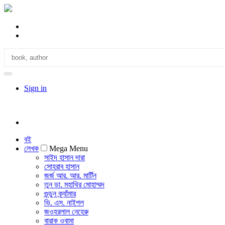
Sign in
বই
লেখক
Mega Menu
সাইদ হাসান দারা
সোহরাব হাসান
জর্জ আর. আর. মার্টিন
তুন ডা. মহাথির মোহাম্মদ
গুন্ডুন ক্র্যাঁমার
ভি. এস. নাইপল
জওহরলাল নেহেরু
বারাক ওবামা