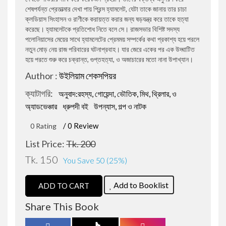
শেষপর্যন্ত প্রেতাত্মার দেখা পায় প্রিন্স হ্যামলেট, যেটা তাকে জানায় তার চাচা
ক্লডিয়াস সিংহাসন ও রাণীকে করায়ত্ত করার জন্য ষড়যন্ত্র করে তাকে হত্যা
জওহরলাল নেহেরু
রোমান্টিক উপন্যাস
করেছে। হ্যামলেটকে প্রতিশোধ নিতে বলে সে। রাজসভার বিশিষ্ট সদস্য
পলোনিয়াসের মেয়ের সাথে হ্যামলেটের প্রেমময় সম্পর্কের কথা প্রকাশ্য হয়ে পরলে
নতুন মোড় নেয় রাজ পরিবারের ঘটনাপ্রবাহ। যার জেরে একের পর এক উদ্ঘাটিত
বারাক ওবামা
রাজনীতি বিষয়ক প্রবন্ধ
হয়ে পরতে শুরু করে চক্রান্ত, গুপ্তহত্যা, ও অজাচারের মতো নানা উপাখ্যান।
Author :
উইলিয়াম শেকসপিয়র
বিভূতিভূষণ বন্দ্যোপাধ্যায়
প্রফেশনাল ও ক্যারিয়ার উন্নয়ন
ক্যাটাগরি:
অনুবাদ:রহস্য, গোয়েন্দা, ভৌতিক, মিথ, থ্রিলার, ও
অ্যাডভেঞ্চার
ধ্রুপদী বই
উপন্যাস, গল্প ও নাটক
সৌমেন সাহা
বিজ্ঞানভিত্তিক প্রবন্ধ
/ 0 Review
0 Rating
শরীফুল হাসান
আত্ন-উন্নয়ন ও মোটিভেশন
List Price:
Tk. 200
Tk. 150
You Save 50 (25%)
জোনাথন এল.লী
ফ্রিল্যান্সিং ও আউটসোর্সিং
Add to Booklist
ADD TO CART
মহিউদ্দিন আহমদ
ডায়েরি ও চিঠিপত্র সংকলন
Share This Book