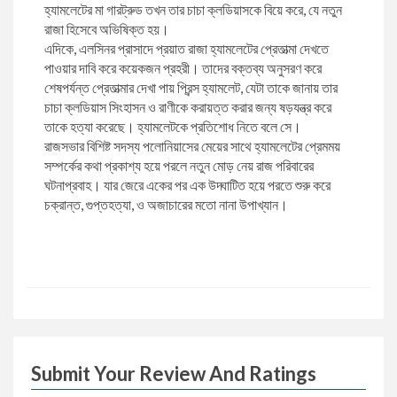
হ্যামলেটের মা গারট্রুড তখন তার চাচা ক্লডিয়াসকে বিয়ে করে, যে নতুন
রবিন জামান খান
জীবনী ও স্মৃতিচারণ: বিবিধ
রাজা হিসেবে অভিষিক্ত হয়।
এদিকে, এলসিনর প্রাসাদে প্রয়াত রাজা হ্যামলেটের প্রেতাত্মা দেখতে
পাওয়ার দাবি করে কয়েকজন প্রহরী। তাদের বক্তব্য অনুসরণ করে
জন সি. ম্যাক্সওয়েল
রাজনৈতিক ব্যক্তিত্ব
শেষপর্যন্ত প্রেতাত্মার দেখা পায় প্রিন্স হ্যামলেট, যেটা তাকে জানায় তার
চাচা ক্লডিয়াস সিংহাসন ও রাণীকে করায়ত্ত করার জন্য ষড়যন্ত্র করে
তাকে হত্যা করেছে। হ্যামলেটকে প্রতিশোধ নিতে বলে সে।
আবদুল্লাহ আল মোহন
ব্যবসা, বিনিয়োগ ও অর্থনীতিঃ বিবিধ
রাজসভার বিশিষ্ট সদস্য পলোনিয়াসের মেয়ের সাথে হ্যামলেটের প্রেমময়
সম্পর্কের কথা প্রকাশ্য হয়ে পরলে নতুন মোড় নেয় রাজ পরিবারের
মনোয়ারুল ইসলাম
স্বাস্থ্যবিধি ও পরামর্শ
ঘটনাপ্রবাহ। যার জেরে একের পর এক উদ্ঘাটিত হয়ে পরতে শুরু করে
চক্রান্ত, গুপ্তহত্যা, ও অজাচারের মতো নানা উপাখ্যান।
শামসুজ্জামান শামস
কম্পিউটার প্রোগ্রামিং
ড. মো. আনোয়ারুল ইসলাম
অনুবাদ: জীবনী, স্মৃতিচারণ ও সাক্ষাৎকার
মো. মোরশেদুল আলম
গণিত
Submit Your Review And Ratings
সেলিনা হোসেন
বিজ্ঞানী