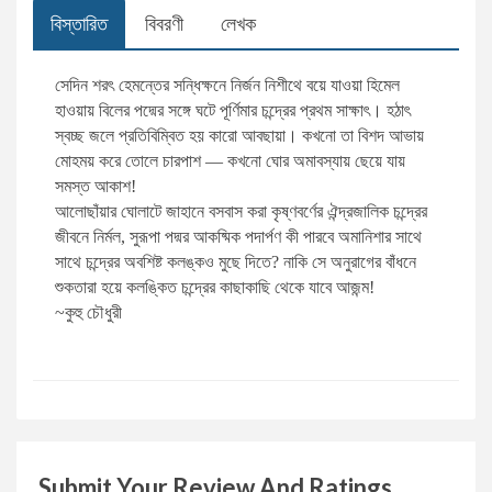
সারফুদ্দিন আহমেদ
বিক্রয় ও বিপণন
বিস্তারিত
বিবরণী
লেখক
ডানকান ক্লার্ক
সায়েন্স ফিকশন
সেদিন শরৎ হেমন্তের সন্ধিক্ষনে নির্জন নিশীথে বয়ে যাওয়া হিমেল
হাওয়ায় বিলের পদ্মের সঙ্গে ঘটে পূর্ণিমার চন্দ্রের প্রথম সাক্ষাৎ। হঠাৎ
স্বচ্ছ জলে প্রতিবিম্বিত হয় কারো আবছায়া। কখনো তা বিশদ আভায়
রফিকুর রশীদ
দক্ষতা বৃদ্ধি
মোহময় করে তোলে চারপাশ — কখনো ঘোর অমাবস্যায় ছেয়ে যায়
সমস্ত আকাশ!
সালাহ উদ্দিন মাহমুদ
উদ্যোক্তা ও ব্যবসায়িক ব্যক্তিত্ব
আলোছাঁয়ার ঘোলাটে জাহানে বসবাস করা কৃষ্ণবর্ণের ঐন্দ্রজালিক চন্দ্রের
জীবনে নির্মল, সুরূপা পদ্মর আকষ্মিক পদার্পণ কী পারবে অমানিশার সাথে
সাথে চন্দ্রের অবশিষ্ট কলঙ্কও মুছে দিতে? নাকি সে অনুরাগের বাঁধনে
হাবীবুল্লাহ সিরাজী
আত্ম-উন্নয়ন ও মেডিটেশন
শুকতারা হয়ে কলঙ্কিত চন্দ্রের কাছাকাছি থেকে যাবে আজন্ম!
~কুহু চৌধুরী
ইলমা বেহরোজ
ব্যবসা-বানিজ্য ও অর্থনীতি বিষয়ক
মাহবুবা চৌধুরী
অনুবাদ: আত্ম-উন্নয়ন ও মেডিটেশন
সাদাত হোসাইন
আত্ম-উন্নয়ন, মোটিভেশনাল ও মেডিটেশন
Submit Your Review And Ratings