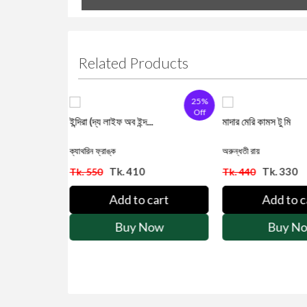
Related Products
25%
25%
Off
Off
ফ অব ইন্দ...
মাদার মেরি কামস টু মি
অপরাজিত
অরুন্ধতী রায়
বিভূতিভূষণ বন্দ্যোপ
. 410
Tk. 330
Tk
Tk. 440
Tk. 400
d to cart
Add to cart
Ad
Buy Now
Buy Now
B