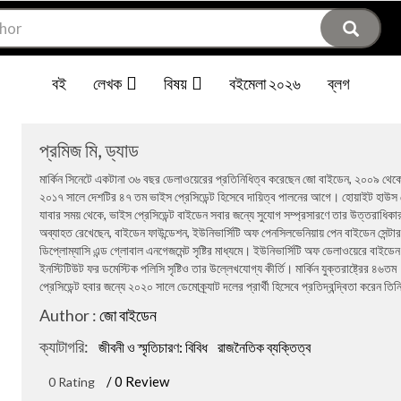
বই
লেখক
বিষয়
বইমেলা ২০২৬
ব্লগ
প্রমিজ মি, ড্যাড
মার্কিন সিনেটে একটানা ৩৬ বছর ডেলাওয়েরের প্রতিনিধিত্ব করেছেন জো বাইডেন, ২০০৯ থেক
২০১৭ সালে দেশটির ৪৭ তম ভাইস প্রেসিডেন্ট হিসেবে দায়িত্ব পালনের আগে। হোয়াইট হাউস
যাবার সময় থেকে, ভাইস প্রেসিডেন্ট বাইডেন সবার জন্যে সুযোগ সম্প্রসারণে তার উত্তরাধিকা
অব্যাহত রেখেছেন, বাইডেন ফাউন্ডেশন, ইউনিভার্সিটি অফ পেনসিলভেনিয়ায় পেন বাইডেন সেন্টা
ডিপ্লোম্যাসি এন্ড গ্লোবাল এনগেজমেন্ট সৃষ্টির মাধ্যমে। ইউনিভার্সিটি অফ ডেলাওয়েরে বাইডেন
ইনস্টিটিউট ফর ডমেস্টিক পলিসি সৃষ্টিও তার উল্লেখযোগ্য কীর্তি। মার্কিন যুক্তরাষ্ট্রের ৪৬তম
প্রেসিডেন্ট হবার জন্যে ২০২০ সালে ডেমোক্র্যাট দলের প্রার্থী হিসেবে প্রতিদ্বন্দ্বিতা করেন তি
Author :
জো বাইডেন
ক্যাটাগরি:
জীবনী ও স্মৃতিচারণ: বিবিধ
রাজনৈতিক ব্যক্তিত্ব
/ 0 Review
0 Rating