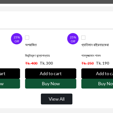
25%
24%
Off
Off
খ্যাতিমান রাষ্ট্রনায়কেরা
গোলাম আবু জাকা
াধ্যায়
শামসুজ্জামান শামস
আবদুল্লাহ আল ম
. 300
Tk. 190
Tk
Tk. 250
Tk. 300
d to cart
Add to cart
Ad
uy Now
Buy Now
B
View All