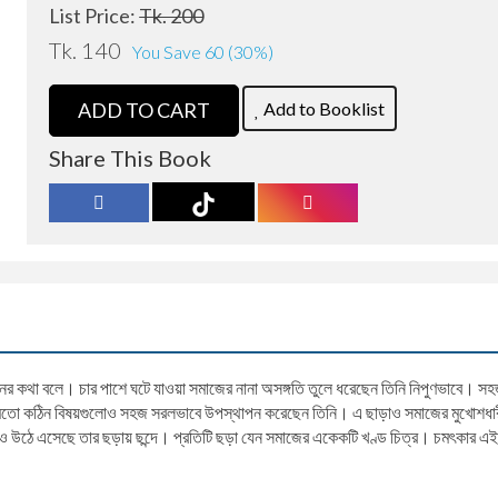
List Price:
Tk. 200
Tk. 140
You Save 60 (30%)
Add to Booklist
ADD TO CART
Share This Book
র কথা বলে। চার পাশে ঘটে যাওয়া সমাজের নানা অসঙ্গতি তুলে ধরেছেন তিনি নিপুণভাবে। সহ
ার মতো কঠিন বিষয়গুলোও সহজ সরলভাবে উপস্থাপন করেছেন তিনি। এ ছাড়াও সমাজের মুখোশধারী
গাও উঠে এসেছে তার ছড়ায় ছন্দে। প্রতিটি ছড়া যেন সমাজের একেকটি খণ্ড চিত্র। চমৎকার 