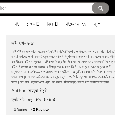
বই
লেখক
বিষয়
বইমেলা ২০২৬
ব্লগ
সঙ্গী যখন ছড়া
আটাশটি ছড়ায় সাজানো হয়েছে এই বইটি। প্রতিটি ছড়া যেন জীবনের কথা বলে। চার পাশে ঘট
যাওয়া সমাজের নানা অসঙ্গতি তুলে ধরেছেন তিনি নিপুণভাবে। সহজ কথা আর ছন্দের জাদুতে জীব
হয়ে উঠেছে কঠিন বাস্তবতা। চব্বিশের বৈষম্যবিরোধী ছাত্র আন্দোলন এবং অপ্রত্যাশিত বন্য
কঠিন বিষয়গুলোও সহজ সরলভাবে উপস্থাপন করেছেন তিনি। এ ছাড়াও সমাজের মুখোশধারী
মানুষগুলোর নানা কর্মকাণ্ড উঠে এসেছে তার লেখনীতে। অন্যদিকে কোমলমতি শিশুদের চাওয়া-
ভালোলাগা-মন্দ লাগাও উঠে এসেছে তার ছড়ায় ছন্দে। প্রতিটি ছড়া যেন সমাজের একেকটি খণ্ড
চিত্র। চমৎকার এই ছড়াগুলো ছোট-বড় সকল পাঠককে মুগ্ধ করবে বলে আমাদের বিশ্বাস।
Author :
মাহবুবা চৌধুরী
ক্যাটাগরি:
ছড়া
শিশু-কিশোর বই
/ 0 Review
0 Rating