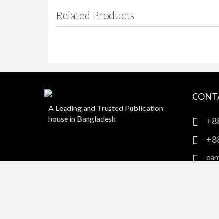
Related Products
CONT
A Leading and Trusted Publication
house in Bangladesh
+8
+8
ean
38/
110
Copyright © 2026
anyadhara.com