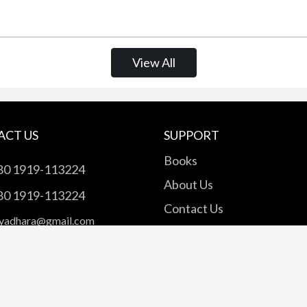
View All
ACT US
SUPPORT
Books
80 1919-113224
About Us
80 1919-113224
Contact Us
yadhara@gmail.com
2 Ka, Banglabazar, Dhaka
0, Bangladesh