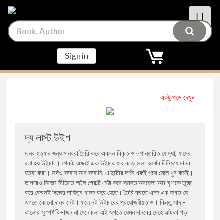
Main Menu
Main Menu
লেখক
বিষয়
Sign in
সাইদ হাসান দারা
ভ্রমণ ও প্রবাস
সোহরাব হাসান
রোমান্টিক কবিতা
একটু পড়ে দেখুন
জর্জ আর. আর. মার্টিন
সমকালীন গল্প
দ্য লাস্ট উইশ
দানব হত্যার জন্য মানবরা তৈরি করে একদল বিকৃত ও রূপান্তরিত যোদ্ধা, যাদের
তুন ডা. মহাথির মোহাম্মদ
সমকালীন উপন্যাস
বলা হয় উইচার। গেরাল্ট এমনই এক উইচার যার কাজ হলো অর্থের বিনিময়ে দানব
হত্যা করা। যদিও সম্মান আর সম্মানি, এ দুটোর দর্শন একই পথে মেলে খুব কমই।
গুন্ডুন ক্র্যাঁমার
কবিতা
তাপরেও নিজের নীতিতে অটল গেরাল্ট চেষ্টা করে সমস্ত অবহেলা আর ঘৃণাকে তুচ্ছ
করে কেবলই নিজের দায়িত্ব পালন করে যেতে। তৈরি করতে এমন এক জগত যে
জগতে কোনো দানব নেই। ফলে নই উইচারের প্রয়োজনীয়তাও। কিন্তু সাদা-
ভি. এস. নাইপল
রহস্য উপন্যাস
কালোর সুস্পষ্ট বিভাজন না মেনে চলা এই জগতে যেমন দানবের দেহে আটকা পড়া