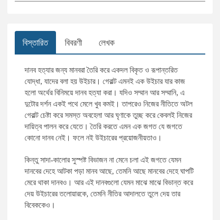
সারফুদ্দিন আহমেদ
বিক্রয় ও বিপণন
ডানকান ক্লার্ক
সায়েন্স ফিকশন
বিস্তারিত
বিবরণী
লেখক
রফিকুর রশীদ
দক্ষতা বৃদ্ধি
দানব হত্যার জন্য মানবরা তৈরি করে একদল বিকৃত ও রূপান্তরিত
যোদ্ধা, যাদের বলা হয় উইচার। গেরাল্ট এমনই এক উইচার যার কাজ
সালাহ উদ্দিন মাহমুদ
উদ্যোক্তা ও ব্যবসায়িক ব্যক্তিত্ব
হলো অর্থের বিনিময়ে দানব হত্যা করা। যদিও সম্মান আর সম্মানি, এ
দুটোর দর্শন একই পথে মেলে খুব কমই। তাপরেও নিজের নীতিতে অটল
গেরাল্ট চেষ্টা করে সমস্ত অবহেলা আর ঘৃণাকে তুচ্ছ করে কেবলই নিজের
হাবীবুল্লাহ সিরাজী
আত্ম-উন্নয়ন ও মেডিটেশন
দায়িত্ব পালন করে যেতে। তৈরি করতে এমন এক জগত যে জগতে
কোনো দানব নেই। ফলে নই উইচারের প্রয়োজনীয়তাও।
ইলমা বেহরোজ
ব্যবসা-বানিজ্য ও অর্থনীতি বিষয়ক
কিন্তু সাদা-কালোর সুস্পষ্ট বিভাজন না মেনে চলা এই জগতে যেমন
দানবের দেহে আটকা পড়া মানব আছে, তেমনি আছে মানবের দেহে ঘাপটি
মাহবুবা চৌধুরী
অনুবাদ: আত্ম-উন্নয়ন ও মেডিটেশন
মেরে থাকা দানবও। আর এই দানবগুলো যেমন মাঝে মাঝে বিভান্ত করে
দেয় উইচারের তলোয়ারকে, তেমনি নীতির আদালতে তুলে দেয় তার
বিবেককেও।
সাদাত হোসাইন
আত্ম-উন্নয়ন, মোটিভেশনাল ও মেডিটেশন