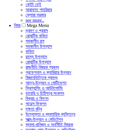
কেইট ডেই
আরাফাত শাহরিয়ার
ফ্লোরা সরকার
see more..
বিষয়
Mega Menu
ভ্রমণ ও প্রবাস
রোমান্টিক কবিতা
সমকালীন গল্প
সমকালীন উপন্যাস
কবিতা
রহস্য উপন্যাস
রোমান্টিক উপন্যাস
রাজনীতি বিষয়ক প্রবন্ধ
প্রফেশনাল ও ক্যারিয়ার উন্নয়ন
বিজ্ঞানভিত্তিক প্রবন্ধ
আত্ন-উন্নয়ন ও মোটিভেশন
ফ্রিল্যান্সিং ও আউটসোর্সিং
ডায়েরি ও চিঠিপত্র সংকলন
বিক্রয় ও বিপণন
সায়েন্স ফিকশন
দক্ষতা বৃদ্ধি
উদ্যোক্তা ও ব্যবসায়িক ব্যক্তিত্ব
আত্ম-উন্নয়ন ও মেডিটেশন
ব্যবসা-বানিজ্য ও অর্থনীতি বিষয়ক
অনুবাদ: আত্ম-উন্নয়ন ও মেডিটেশন