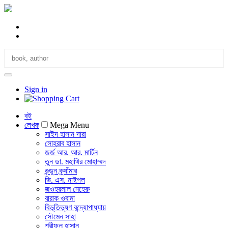
Sign in
বই
লেখক
Mega Menu
সাইদ হাসান দারা
সোহরাব হাসান
জর্জ আর. আর. মার্টিন
তুন ডা. মহাথির মোহাম্মদ
গুন্ডুন ক্র্যাঁমার
ভি. এস. নাইপল
জওহরলাল নেহেরু
বারাক ওবামা
বিভূতিভূষণ বন্দ্যোপাধ্যায়
সৌমেন সাহা
শরীফুল হাসান