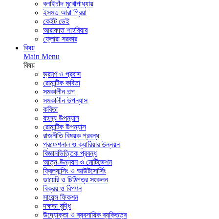
বলাইচাঁদ মুখোপাধ্যায়
ইসমত আরা প্রিয়া
কেইট ডেই
আরাফাত শাহরিয়ার
ফ্লোরা সরকার
বিষয়
Main Menu
বিষয়
ভ্রমণ ও প্রবাস
রোমান্টিক কবিতা
সমকালীন গল্প
সমকালীন উপন্যাস
কবিতা
রহস্য উপন্যাস
রোমান্টিক উপন্যাস
রাজনীতি বিষয়ক প্রবন্ধ
প্রফেশনাল ও ক্যারিয়ার উন্নয়ন
বিজ্ঞানভিত্তিক প্রবন্ধ
আত্ন-উন্নয়ন ও মোটিভেশন
ফ্রিল্যান্সিং ও আউটসোর্সিং
ডায়েরি ও চিঠিপত্র সংকলন
বিক্রয় ও বিপণন
সায়েন্স ফিকশন
দক্ষতা বৃদ্ধি
উদ্যোক্তা ও ব্যবসায়িক ব্যক্তিত্ব