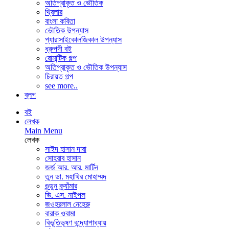
অতিপ্রাকৃত ও ভৌতিক
থ্রিলার
বাংলা কবিতা
ভৌতিক উপন্যাস
প্যারাসাইকোলজিকাল উপন্যাস
ধ্রুপদী বই
রোমান্টিক গল্প
অতিপ্রাকৃত ও ভৌতিক উপন্যাস
চিরায়ত গল্প
see more..
ব্লগ
বই
লেখক
Main Menu
লেখক
সাইদ হাসান দারা
সোহরাব হাসান
জর্জ আর. আর. মার্টিন
তুন ডা. মহাথির মোহাম্মদ
গুন্ডুন ক্র্যাঁমার
ভি. এস. নাইপল
জওহরলাল নেহেরু
বারাক ওবামা
বিভূতিভূষণ বন্দ্যোপাধ্যায়