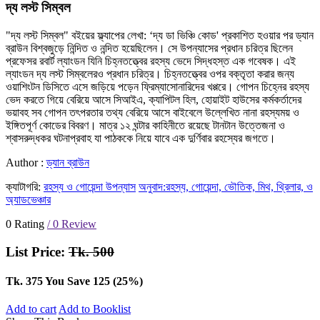
দ্য লস্ট সিম্বল
"দ্য লস্ট সিম্বল" বইয়ের ফ্ল্যাপের লেখা: ‘দ্য ডা ভিঞ্চি কোড' প্রকাশিত হওয়ার পর ড্যান
ব্রাউন বিশ্বজুড়ে নিন্দিত ও নন্দিত হয়েছিলেন। সে উপন্যাসের প্রধান চরিত্র ছিলেন
প্রফেসর রবার্ট ল্যাংডন যিনি চিহ্নতত্ত্বের রহস্য ভেদে সিদ্ধহস্ত এক গবেষক। এই
ল্যাংডন দ্য লস্ট সিম্বলেরও প্রধান চরিত্র। চিহ্নতত্ত্বের ওপর বক্তৃতা করার জন্য
ওয়াশিংটন ডিসিতে এসে জড়িয়ে পড়েন ফ্রিম্যাসােনারিদের খপ্পরে। গােপন চিহ্নের রহস্য
ভেদ করতে গিয়ে বেরিয়ে আসে সিআইএ, ক্যাপিটল হিল, হােয়াইট হাউসের কর্মকর্তাদের
ভয়াবহ সব গােপন তৎপরতার তথ্য বেরিয়ে আসে বাইবেলে উল্লেখিত নানা রহস্যময় ও
ইঙ্গিতপূর্ণ কোডের বিবরণ। মাত্র ১২ ঘন্টার কাহিনীতে রয়েছে টানটান উত্তেজনা ও
শ্বাসরুদ্ধকর ঘটনাপ্রবাহ যা পাঠককে নিয়ে যাবে এক দুর্ণিবার রহস্যের জগতে।
Author :
ড্যান ব্রাউন
ক্যাটাগরি:
রহস্য ও গোয়েন্দা উপন্যাস
অনুবাদ:রহস্য, গোয়েন্দা, ভৌতিক, মিথ, থ্রিলার, ও
অ্যাডভেঞ্চার
0 Rating
/ 0 Review
List Price:
Tk. 500
Tk. 375
You Save 125 (25%)
Add to cart
Add to Booklist