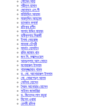
সৌমেন সাহা
শরীফুল হাসান
জোনাথন এল.লী
মহিউদ্দিন আহমদ
সারফুদ্দিন আহমেদ
ডানকান ক্লার্ক
রফিকুর রশীদ
সালাহ উদ্দিন মাহমুদ
হাবীবুল্লাহ সিরাজী
ইলমা বেহরোজ
মাহবুবা চৌধুরী
সাদাত হোসাইন
রবিন জামান খান
জন সি. ম্যাক্সওয়েল
আবদুল্লাহ আল মোহন
মনোয়ারুল ইসলাম
শামসুজ্জামান শামস
ড. মো. আনোয়ারুল ইসলাম
মো. মোরশেদুল আলম
সেলিনা হোসেন
সৈয়দ আনোয়ার হোসেন
সাইমন জাকারিয়া
ড. জিতেন্দ্র লাল বড়ুয়া
মিশেল ওবামা
রেশমী রফিক