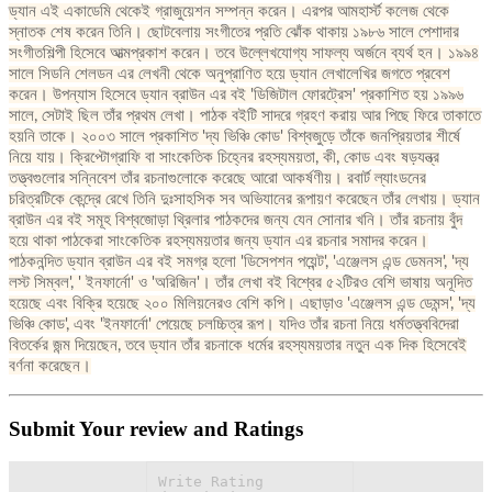
ড্যান এই একাডেমি থেকেই গ্রাজুয়েশন সম্পন্ন করেন। এরপর আমহার্স্ট কলেজ থেকে
স্নাতক শেষ করেন তিনি। ছোটবেলায় সংগীতের প্রতি ঝোঁক থাকায় ১৯৮৬ সালে পেশাদার
সংগীতশিল্পী হিসেবে আত্মপ্রকাশ করেন। তবে উল্লেখযোগ্য সাফল্য অর্জনে ব্যর্থ হন। ১৯৯৪
সালে সিডনি শেলডন এর লেখনী থেকে অনুপ্রাণিত হয়ে ড্যান লেখালেখির জগতে প্রবেশ
করেন। উপন্যাস হিসেবে ড্যান ব্রাউন এর বই 'ডিজিটাল ফোরট্রেস' প্রকাশিত হয় ১৯৯৬
সালে, সেটাই ছিল তাঁর প্রথম লেখা। পাঠক বইটি সাদরে গ্রহণ করায় আর পিছে ফিরে তাকাতে
হয়নি তাকে। ২০০৩ সালে প্রকাশিত 'দ্য ভিঞ্চি কোড' বিশ্বজুড়ে তাঁকে জনপ্রিয়তার শীর্ষে
নিয়ে যায়। ক্রিপ্টোগ্রাফি বা সাংকেতিক চিহ্নের রহস্যময়তা, কী, কোড এবং ষড়যন্ত্র
তত্ত্বগুলোর সন্নিবেশ তাঁর রচনাগুলোকে করেছে আরো আকর্ষণীয়। রবার্ট ল্যাংডনের
চরিত্রটিকে কেন্দ্রে রেখে তিনি দুঃসাহসিক সব অভিযানের রূপায়ণ করেছেন তাঁর লেখায়। ড্যান
ব্রাউন এর বই সমূহ বিশ্বজোড়া থ্রিলার পাঠকদের জন্য যেন সোনার খনি। তাঁর রচনায় বুঁদ
হয়ে থাকা পাঠকেরা সাংকেতিক রহস্যময়তার জন্য ড্যান এর রচনার সমাদর করেন।
পাঠকনন্দিত ড্যান ব্রাউন এর বই সমগ্র হলো 'ডিসেপশন পয়েন্ট', 'এঞ্জেলস এন্ড ডেমনস', 'দ্য
লস্ট সিম্বল', ' ইনফার্নো' ও 'অরিজিন'। তাঁর লেখা বই বিশ্বের ৫২টিরও বেশি ভাষায় অনূদিত
হয়েছে এবং বিক্রি হয়েছে ২০০ মিলিয়নেরও বেশি কপি। এছাড়াও 'এঞ্জেলস এন্ড ডেমন্স', 'দ্য
ভিঞ্চি কোড', এবং 'ইনফার্নো' পেয়েছে চলচ্চিত্র রূপ। যদিও তাঁর রচনা নিয়ে ধর্মতত্ত্ববিদেরা
বিতর্কের জন্ম দিয়েছেন, তবে ড্যান তাঁর রচনাকে ধর্মের রহস্যময়তার নতুন এক দিক হিসেবেই
বর্ণনা করেছেন।
Submit Your review and Ratings