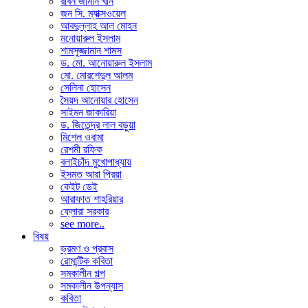
রবিন জামান খান
জন সি. ম্যাক্সওয়েল
আবদুল্লাহ আল মোহন
মনোয়ারুল ইসলাম
শামসুজ্জামান শামস
ড. মো. আনোয়ারুল ইসলাম
মো. মোরশেদুল আলম
সেলিনা হোসেন
সৈয়দ আনোয়ার হোসেন
সাইমন জাকারিয়া
ড. জিতেন্দ্র লাল বড়ুয়া
মিশেল ওবামা
রেশমী রফিক
বলাইচাঁদ মুখোপাধ্যায়
ইসমত আরা প্রিয়া
কেইট ডেই
আরাফাত শাহরিয়ার
ফ্লোরা সরকার
see more..
বিষয়
ভ্রমণ ও প্রবাস
রোমান্টিক কবিতা
সমকালীন গল্প
সমকালীন উপন্যাস
কবিতা