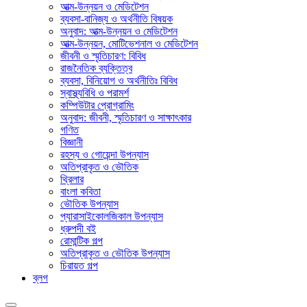
আত্ম-উন্নয়ন ও মেডিটেশন
ব্যবসা-বানিজ্য ও অর্থনীতি বিষয়ক
অনুবাদ: আত্ম-উন্নয়ন ও মেডিটেশন
আত্ম-উন্নয়ন, মোটিভেশনাল ও মেডিটেশন
জীবনী ও স্মৃতিচারণ: বিবিধ
রাজনৈতিক ব্যক্তিত্ব
ব্যবসা, বিনিয়োগ ও অর্থনীতিঃ বিবিধ
স্বাস্থ্যবিধি ও পরামর্শ
কম্পিউটার প্রোগ্রামিং
অনুবাদ: জীবনী, স্মৃতিচারণ ও সাক্ষাৎকার
গণিত
বিজ্ঞানী
রহস্য ও গোয়েন্দা উপন্যাস
অতিপ্রাকৃত ও ভৌতিক
থ্রিলার
বাংলা কবিতা
ভৌতিক উপন্যাস
প্যারাসাইকোলজিকাল উপন্যাস
ধ্রুপদী বই
রোমান্টিক গল্প
অতিপ্রাকৃত ও ভৌতিক উপন্যাস
চিরায়ত গল্প
ব্লগ