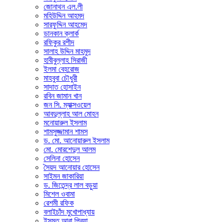
জোনাথন এল.লী
মহিউদ্দিন আহমদ
সারফুদ্দিন আহমেদ
ডানকান ক্লার্ক
রফিকুর রশীদ
সালাহ উদ্দিন মাহমুদ
হাবীবুল্লাহ সিরাজী
ইলমা বেহরোজ
মাহবুবা চৌধুরী
সাদাত হোসাইন
রবিন জামান খান
জন সি. ম্যাক্সওয়েল
আবদুল্লাহ আল মোহন
মনোয়ারুল ইসলাম
শামসুজ্জামান শামস
ড. মো. আনোয়ারুল ইসলাম
মো. মোরশেদুল আলম
সেলিনা হোসেন
সৈয়দ আনোয়ার হোসেন
সাইমন জাকারিয়া
ড. জিতেন্দ্র লাল বড়ুয়া
মিশেল ওবামা
রেশমী রফিক
বলাইচাঁদ মুখোপাধ্যায়
ইসমত আরা প্রিয়া