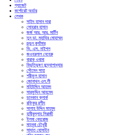
গ্যাজেট
কর্পোরেট অর্ডার
লেখক
সাইদ হাসান দারা
সোহরাব হাসান
জর্জ আর. আর. মার্টিন
তুন ডা. মহাথির মোহাম্মদ
গুন্ডুন ক্র্যাঁমার
ভি. এস. নাইপল
জওহরলাল নেহেরু
বারাক ওবামা
বিভূতিভূষণ বন্দ্যোপাধ্যায়
সৌমেন সাহা
শরীফুল হাসান
জোনাথন এল.লী
মহিউদ্দিন আহমদ
সারফুদ্দিন আহমেদ
ডানকান ক্লার্ক
রফিকুর রশীদ
সালাহ উদ্দিন মাহমুদ
হাবীবুল্লাহ সিরাজী
ইলমা বেহরোজ
মাহবুবা চৌধুরী
সাদাত হোসাইন