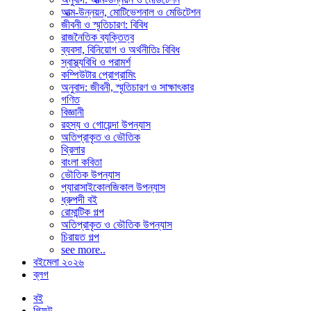
আত্ম-উন্নয়ন, মোটিভেশনাল ও মেডিটেশন
জীবনী ও স্মৃতিচারণ: বিবিধ
রাজনৈতিক ব্যক্তিত্ব
ব্যবসা, বিনিয়োগ ও অর্থনীতিঃ বিবিধ
স্বাস্থ্যবিধি ও পরামর্শ
কম্পিউটার প্রোগ্রামিং
অনুবাদ: জীবনী, স্মৃতিচারণ ও সাক্ষাৎকার
গণিত
বিজ্ঞানী
রহস্য ও গোয়েন্দা উপন্যাস
অতিপ্রাকৃত ও ভৌতিক
থ্রিলার
বাংলা কবিতা
ভৌতিক উপন্যাস
প্যারাসাইকোলজিকাল উপন্যাস
ধ্রুপদী বই
রোমান্টিক গল্প
অতিপ্রাকৃত ও ভৌতিক উপন্যাস
চিরায়ত গল্প
see more..
বইমেলা ২০২৬
ব্লগ
বই
গিফট