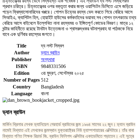
চিহ্নতত্ত্বের রহস্য ভেদে সিদ্ধহস্ত এক গবেষক। এই ল্যাংডন দ্য লস্ট সিম্বলেরও
প্রধান চরিত্র। চিহ্নতত্ত্বের ওপর বক্তৃতা করার জন্য ওয়াশিংটন ডিসিতে এসে জড়িয়ে
পড়েন ফ্রিম্যাসােনারিদের খপ্পরে। গােপন চিহ্নের রহস্য ভেদ করতে গিয়ে বেরিয়ে আসে
সিআইএ, ক্যাপিটল হিল, হােয়াইট হাউসের কর্মকর্তাদের ভয়াবহ সব গােপন তৎপরতার তথ্য
বেরিয়ে আসে বাইবেলে উল্লেখিত নানা রহস্যময় ও ইঙ্গিতপূর্ণ কোডের বিবরণ। মাত্র ১২
ঘন্টার কাহিনীতে রয়েছে টানটান উত্তেজনা ও শ্বাসরুদ্ধকর ঘটনাপ্রবাহ যা পাঠককে নিয়ে
যাবে এক দুর্ণিবার রহস্যের জগতে।
Title
দ্য লস্ট সিম্বল
Author
ড্যান ব্রাউন
Publisher
অন্যধারা
ISBN
9848331506
Edition
৩য় মুদ্রণ, সেপ্টেম্বর ২০২৫
Number of Pages
512
Country
Bangladesh
Language
বাংলা
ড্যান ব্রাউন
মার্কিন থ্রিলার লেখক ড্যানিয়েল গেরহার্ড ব্রাউনের জন্ম ১৯৬৪ সালের ২২ জুন। ড্যান ব্রাউন
নামেই বিখ্যাত এই লেখকের জন্মস্থান যুক্তরাষ্ট্রের নিউ হ্যাম্পশায়ারের এক্সিটারে। তাঁর বাবা
বিখ্যাত গণিত শিক্ষক রিচার্ড জি. ব্রাউন ফিলিপস এক্সিটার একাডেমিতে পড়াতেন। এই সূত্রে