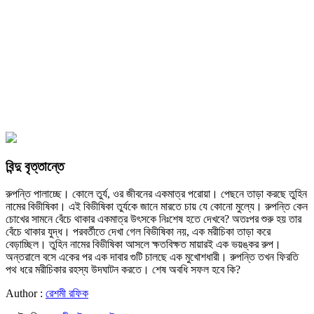
বিন্দু বৃত্তান্তে
রুপন্তি পালাচ্ছে। কোলে তুর্য, ওর জীবনের একমাত্র পরোয়া। পেছনে তাড়া করছে তুহিন
নামের বিভীষিকা। এই বিভীষিকা তুর্যকে জানে মারতে চায় যে কোনো মুল্যে। রুপন্তি কেন
চোখের সামনে বেঁচে থাকার একমাত্র উৎসকে নিঃশেষ হতে দেখবে? অতঃপর শুরু হয় তার
বেঁচে থাকার যুদ্ধ। পরবর্তীতে দেখা গেল বিভীষিকা নয়, এক মরীচিকা তাড়া করে
বেড়াচ্ছিল। তুহিন নামের বিভীষিকা আসলে ক্ষতবিক্ষত মায়ারই এক ভয়ঙ্কর রুপ।
অন্তরালে বসে একের পর এক দাবার গুটি চালছে এক মুখোশধারী। রুপন্তি তখন ফিরতি
পথ ধরে মরীচিকার রহস্য উদঘাটন করতে। শেষ অবধি সফল হবে কি?
Author :
রেশমী রফিক