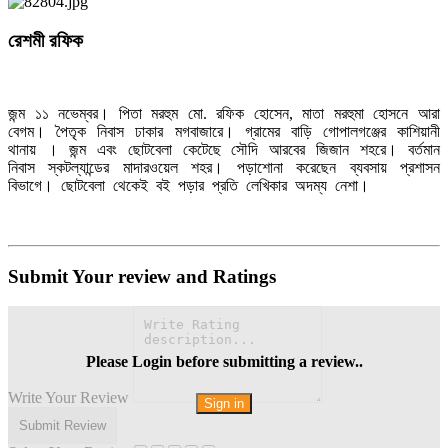
রেশমী রফিক
জন্ম ১১ নভেম্বর। পিতা মরহুম মাে. রফিক হােসেন, মাতা মরহুমা হােসনে আরা
বেগম। পৈতৃক নিবাস ঢাকার মগবাজারে। গ্রামের বাড়ি গােপালগঞ্জের কাশিয়ানী
থানায় । জন্ম এবং ছােটবেলা কেটেছে সৌদি আরবের জিজান শহরে। বর্তমান
নিবাস স্কটল্যান্ডের মাদারওয়েল শহর। পড়াশােনা করেছেন ব্যবসায় প্রশাসন
বিভাগে। ছােটবেলা থেকেই বই পড়ার প্রতি লেখিকার অদম্য নেশা।
Submit Your review and Ratings
Please Login before submitting a review..
Write Your Review
Sign in