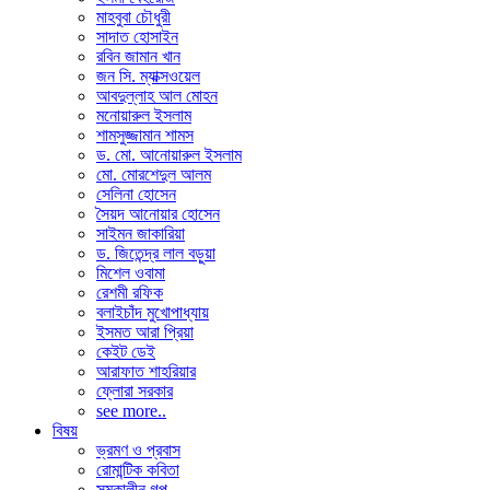
মাহবুবা চৌধুরী
সাদাত হোসাইন
রবিন জামান খান
জন সি. ম্যাক্সওয়েল
আবদুল্লাহ আল মোহন
মনোয়ারুল ইসলাম
শামসুজ্জামান শামস
ড. মো. আনোয়ারুল ইসলাম
মো. মোরশেদুল আলম
সেলিনা হোসেন
সৈয়দ আনোয়ার হোসেন
সাইমন জাকারিয়া
ড. জিতেন্দ্র লাল বড়ুয়া
মিশেল ওবামা
রেশমী রফিক
বলাইচাঁদ মুখোপাধ্যায়
ইসমত আরা প্রিয়া
কেইট ডেই
আরাফাত শাহরিয়ার
ফ্লোরা সরকার
see more..
বিষয়
ভ্রমণ ও প্রবাস
রোমান্টিক কবিতা
সমকালীন গল্প