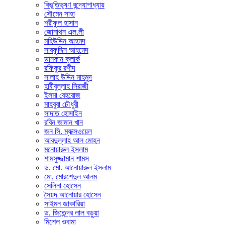
বিভূতিভূষণ বন্দ্যোপাধ্যায়
সৌমেন সাহা
শরীফুল হাসান
জোনাথন এল.লী
মহিউদ্দিন আহমদ
সারফুদ্দিন আহমেদ
ডানকান ক্লার্ক
রফিকুর রশীদ
সালাহ উদ্দিন মাহমুদ
হাবীবুল্লাহ সিরাজী
ইলমা বেহরোজ
মাহবুবা চৌধুরী
সাদাত হোসাইন
রবিন জামান খান
জন সি. ম্যাক্সওয়েল
আবদুল্লাহ আল মোহন
মনোয়ারুল ইসলাম
শামসুজ্জামান শামস
ড. মো. আনোয়ারুল ইসলাম
মো. মোরশেদুল আলম
সেলিনা হোসেন
সৈয়দ আনোয়ার হোসেন
সাইমন জাকারিয়া
ড. জিতেন্দ্র লাল বড়ুয়া
মিশেল ওবামা