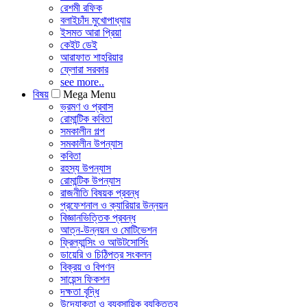
রেশমী রফিক
বলাইচাঁদ মুখোপাধ্যায়
ইসমত আরা প্রিয়া
কেইট ডেই
আরাফাত শাহরিয়ার
ফ্লোরা সরকার
see more..
বিষয়
Mega Menu
ভ্রমণ ও প্রবাস
রোমান্টিক কবিতা
সমকালীন গল্প
সমকালীন উপন্যাস
কবিতা
রহস্য উপন্যাস
রোমান্টিক উপন্যাস
রাজনীতি বিষয়ক প্রবন্ধ
প্রফেশনাল ও ক্যারিয়ার উন্নয়ন
বিজ্ঞানভিত্তিক প্রবন্ধ
আত্ন-উন্নয়ন ও মোটিভেশন
ফ্রিল্যান্সিং ও আউটসোর্সিং
ডায়েরি ও চিঠিপত্র সংকলন
বিক্রয় ও বিপণন
সায়েন্স ফিকশন
দক্ষতা বৃদ্ধি
উদ্যোক্তা ও ব্যবসায়িক ব্যক্তিত্ব