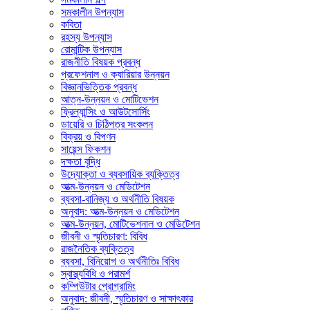
সমকালীন উপন্যাস
কবিতা
রহস্য উপন্যাস
রোমান্টিক উপন্যাস
রাজনীতি বিষয়ক প্রবন্ধ
প্রফেশনাল ও ক্যারিয়ার উন্নয়ন
বিজ্ঞানভিত্তিক প্রবন্ধ
আত্ন-উন্নয়ন ও মোটিভেশন
ফ্রিল্যান্সিং ও আউটসোর্সিং
ডায়েরি ও চিঠিপত্র সংকলন
বিক্রয় ও বিপণন
সায়েন্স ফিকশন
দক্ষতা বৃদ্ধি
উদ্যোক্তা ও ব্যবসায়িক ব্যক্তিত্ব
আত্ম-উন্নয়ন ও মেডিটেশন
ব্যবসা-বানিজ্য ও অর্থনীতি বিষয়ক
অনুবাদ: আত্ম-উন্নয়ন ও মেডিটেশন
আত্ম-উন্নয়ন, মোটিভেশনাল ও মেডিটেশন
জীবনী ও স্মৃতিচারণ: বিবিধ
রাজনৈতিক ব্যক্তিত্ব
ব্যবসা, বিনিয়োগ ও অর্থনীতিঃ বিবিধ
স্বাস্থ্যবিধি ও পরামর্শ
কম্পিউটার প্রোগ্রামিং
অনুবাদ: জীবনী, স্মৃতিচারণ ও সাক্ষাৎকার