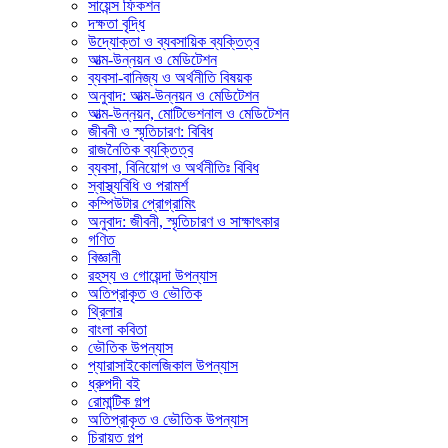
সায়েন্স ফিকশন
দক্ষতা বৃদ্ধি
উদ্যোক্তা ও ব্যবসায়িক ব্যক্তিত্ব
আত্ম-উন্নয়ন ও মেডিটেশন
ব্যবসা-বানিজ্য ও অর্থনীতি বিষয়ক
অনুবাদ: আত্ম-উন্নয়ন ও মেডিটেশন
আত্ম-উন্নয়ন, মোটিভেশনাল ও মেডিটেশন
জীবনী ও স্মৃতিচারণ: বিবিধ
রাজনৈতিক ব্যক্তিত্ব
ব্যবসা, বিনিয়োগ ও অর্থনীতিঃ বিবিধ
স্বাস্থ্যবিধি ও পরামর্শ
কম্পিউটার প্রোগ্রামিং
অনুবাদ: জীবনী, স্মৃতিচারণ ও সাক্ষাৎকার
গণিত
বিজ্ঞানী
রহস্য ও গোয়েন্দা উপন্যাস
অতিপ্রাকৃত ও ভৌতিক
থ্রিলার
বাংলা কবিতা
ভৌতিক উপন্যাস
প্যারাসাইকোলজিকাল উপন্যাস
ধ্রুপদী বই
রোমান্টিক গল্প
অতিপ্রাকৃত ও ভৌতিক উপন্যাস
চিরায়ত গল্প