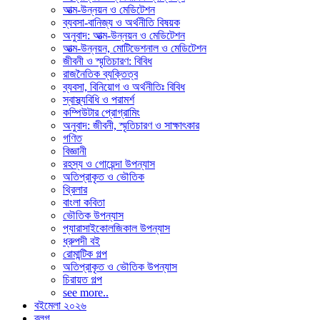
আত্ম-উন্নয়ন ও মেডিটেশন
ব্যবসা-বানিজ্য ও অর্থনীতি বিষয়ক
অনুবাদ: আত্ম-উন্নয়ন ও মেডিটেশন
আত্ম-উন্নয়ন, মোটিভেশনাল ও মেডিটেশন
জীবনী ও স্মৃতিচারণ: বিবিধ
রাজনৈতিক ব্যক্তিত্ব
ব্যবসা, বিনিয়োগ ও অর্থনীতিঃ বিবিধ
স্বাস্থ্যবিধি ও পরামর্শ
কম্পিউটার প্রোগ্রামিং
অনুবাদ: জীবনী, স্মৃতিচারণ ও সাক্ষাৎকার
গণিত
বিজ্ঞানী
রহস্য ও গোয়েন্দা উপন্যাস
অতিপ্রাকৃত ও ভৌতিক
থ্রিলার
বাংলা কবিতা
ভৌতিক উপন্যাস
প্যারাসাইকোলজিকাল উপন্যাস
ধ্রুপদী বই
রোমান্টিক গল্প
অতিপ্রাকৃত ও ভৌতিক উপন্যাস
চিরায়ত গল্প
see more..
বইমেলা ২০২৬
ব্লগ