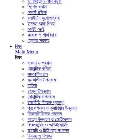
ড. জিতেন্দ্র লাল বড়ুয়া
মিশেল ওবামা
রেশমী রফিক
বলাইচাঁদ মুখোপাধ্যায়
ইসমত আরা প্রিয়া
কেইট ডেই
আরাফাত শাহরিয়ার
ফ্লোরা সরকার
বিষয়
Main Menu
বিষয়
ভ্রমণ ও প্রবাস
রোমান্টিক কবিতা
সমকালীন গল্প
সমকালীন উপন্যাস
কবিতা
রহস্য উপন্যাস
রোমান্টিক উপন্যাস
রাজনীতি বিষয়ক প্রবন্ধ
প্রফেশনাল ও ক্যারিয়ার উন্নয়ন
বিজ্ঞানভিত্তিক প্রবন্ধ
আত্ন-উন্নয়ন ও মোটিভেশন
ফ্রিল্যান্সিং ও আউটসোর্সিং
ডায়েরি ও চিঠিপত্র সংকলন
বিক্রয় ও বিপণন