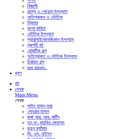
গণিত
বিজ্ঞানী
রহস্য ও গোয়েন্দা উপন্যাস
অতিপ্রাকৃত ও ভৌতিক
থ্রিলার
বাংলা কবিতা
ভৌতিক উপন্যাস
প্যারাসাইকোলজিকাল উপন্যাস
ধ্রুপদী বই
রোমান্টিক গল্প
অতিপ্রাকৃত ও ভৌতিক উপন্যাস
চিরায়ত গল্প
see more..
ব্লগ
বই
লেখক
Main Menu
লেখক
সাইদ হাসান দারা
সোহরাব হাসান
জর্জ আর. আর. মার্টিন
তুন ডা. মহাথির মোহাম্মদ
গুন্ডুন ক্র্যাঁমার
ভি. এস. নাইপল