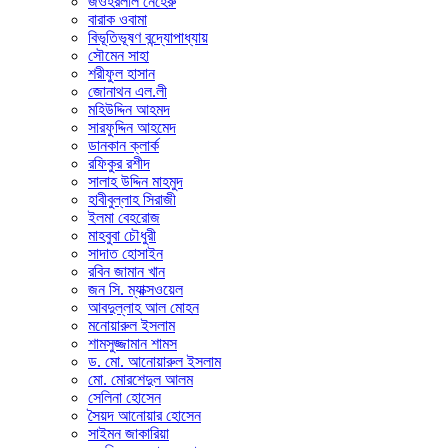
জওহরলাল নেহেরু
বারাক ওবামা
বিভূতিভূষণ বন্দ্যোপাধ্যায়
সৌমেন সাহা
শরীফুল হাসান
জোনাথন এল.লী
মহিউদ্দিন আহমদ
সারফুদ্দিন আহমেদ
ডানকান ক্লার্ক
রফিকুর রশীদ
সালাহ উদ্দিন মাহমুদ
হাবীবুল্লাহ সিরাজী
ইলমা বেহরোজ
মাহবুবা চৌধুরী
সাদাত হোসাইন
রবিন জামান খান
জন সি. ম্যাক্সওয়েল
আবদুল্লাহ আল মোহন
মনোয়ারুল ইসলাম
শামসুজ্জামান শামস
ড. মো. আনোয়ারুল ইসলাম
মো. মোরশেদুল আলম
সেলিনা হোসেন
সৈয়দ আনোয়ার হোসেন
সাইমন জাকারিয়া