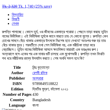
Tk. 2,320
Tk. 1,740
(25% save)
বিস্তারিত
বিবরণী
লেখক
রুপন্তি পালাচ্ছে। কোলে তুর্য, ওর জীবনের একমাত্র পরোয়া। পেছনে তাড়া করছে তুহিন
নামের বিভীষিকা। এই বিভীষিকা তুর্যকে জানে মারতে চায় যে কোনো মুল্যে। রুপন্তি কেন
চোখের সামনে বেঁচে থাকার একমাত্র উৎসকে নিঃশেষ হতে দেখবে? অতঃপর শুরু হয় তার
বেঁচে থাকার যুদ্ধ। পরবর্তীতে দেখা গেল বিভীষিকা নয়, এক মরীচিকা তাড়া করে
বেড়াচ্ছিল। তুহিন নামের বিভীষিকা আসলে ক্ষতবিক্ষত মায়ারই এক ভয়ঙ্কর রুপ।
অন্তরালে বসে একের পর এক দাবার গুটি চালছে এক মুখোশধারী। রুপন্তি তখন ফিরতি
পথ ধরে মরীচিকার রহস্য উদঘাটন করতে। শেষ অবধি সফল হবে কি?
Title
বিন্দু বৃত্তান্তে
Author
রেশমী রফিক
Publisher
অন্যধারা
ISBN
9789849518822
Edition
দ্বিতীয় মুদ্রণ, বইমেলা ২০২১
Number of Pages
430
Country
Bangladesh
Language
বাংলা