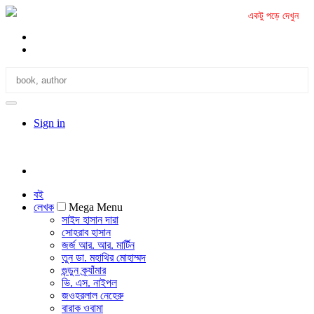
একটু পড়ে দেখুন
Sign in
বই
লেখক
Mega Menu
সাইদ হাসান দারা
সোহরাব হাসান
জর্জ আর. আর. মার্টিন
তুন ডা. মহাথির মোহাম্মদ
গুন্ডুন ক্র্যাঁমার
ভি. এস. নাইপল
জওহরলাল নেহেরু
বারাক ওবামা