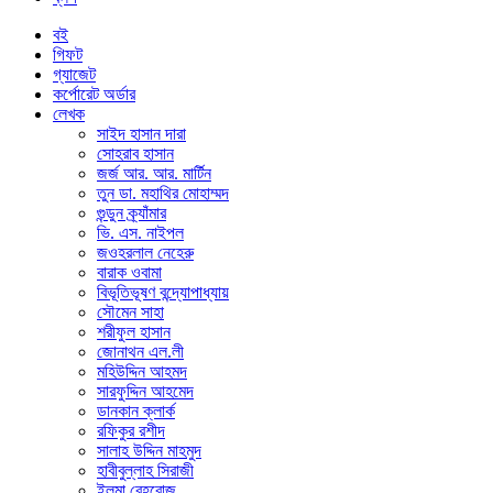
বই
গিফট
গ্যাজেট
কর্পোরেট অর্ডার
লেখক
সাইদ হাসান দারা
সোহরাব হাসান
জর্জ আর. আর. মার্টিন
তুন ডা. মহাথির মোহাম্মদ
গুন্ডুন ক্র্যাঁমার
ভি. এস. নাইপল
জওহরলাল নেহেরু
বারাক ওবামা
বিভূতিভূষণ বন্দ্যোপাধ্যায়
সৌমেন সাহা
শরীফুল হাসান
জোনাথন এল.লী
মহিউদ্দিন আহমদ
সারফুদ্দিন আহমেদ
ডানকান ক্লার্ক
রফিকুর রশীদ
সালাহ উদ্দিন মাহমুদ
হাবীবুল্লাহ সিরাজী
ইলমা বেহরোজ