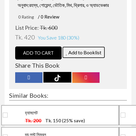
অনুবাদ:রহস্য, গোয়েন্দা, ভৌতিক, মিথ, থ্রিলার, ও অ্যাডভেঞ্চার
জওহরলাল নেহেরু
রোমান্টিক উপন্যাস
/ 0 Review
0 Rating
List Price:
Tk. 600
বারাক ওবামা
রাজনীতি বিষয়ক প্রবন্ধ
Tk. 420
You Save 180 (30%)
বিভূতিভূষণ বন্দ্যোপাধ্যায়
প্রফেশনাল ও ক্যারিয়ার উন্নয়ন
Add to Booklist
ADD TO CART
Share This Book
সৌমেন সাহা
বিজ্ঞানভিত্তিক প্রবন্ধ
শরীফুল হাসান
আত্ন-উন্নয়ন ও মোটিভেশন
Similar Books:
জোনাথন এল.লী
ফ্রিল্যান্সিং ও আউটসোর্সিং
নিষিদ্ধ ভ্রমণ
মহিউদ্দিন আহমদ
ডায়েরি ও চিঠিপত্র সংকলন
Tk. 300
Tk. 225
(25% save)
প্রতিশোধ