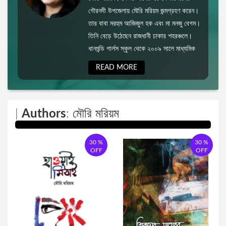
গৌরনদী উপজেলায় মৌরি মরিয়ম জন্মগ্রহণ করেন।
জওহরলাল নেহেরু
রোমান্টিক উপন্যাস
তার বাবা মরহুম আজিজুল হক এবং মা মনজু বেগম।
তিনি বেড়ে উঠেছেন রাজধানী ঢাকার শহরঞ্চলে।
ধানমন্ডি গার্লস স্কুল থেকে ২০০৯ সালে মাধ্যমিক
বারাক ওবামা
রাজনীতি বিষয়ক প্রবন্ধ
এবং বদরুন্নেসা কলেজ থেকে উচ্চ মাধ্যমিক পাস
READ MORE
করেন ২০১১ সালে।
বিভূতিভূষণ বন্দ্যোপাধ্যায়
প্রফেশনাল ও ক্যারিয়ার উন্নয়ন
সৌমেন সাহা
বিজ্ঞানভিত্তিক প্রবন্ধ
|
Authors
: মৌরি মরিয়ম
শরীফুল হাসান
আত্ন-উন্নয়ন ও মোটিভেশন
30 %
30 %
OFF
OFF
জোনাথন এল.লী
ফ্রিল্যান্সিং ও আউটসোর্সিং
মহিউদ্দিন আহমদ
ডায়েরি ও চিঠিপত্র সংকলন