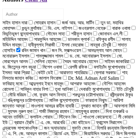
সাইদ হাসান দারা
সোহরাব হাসান
জর্জ আর. আর. মার্টিন
তুন ডা. মহাথির
মোহাম্মদ
গুন্ডুন ক্র্যাঁমার
ভি. এস. নাইপল
জওহরলাল নেহেরু
বারাক ওবামা
বিভূতিভূষণ বন্দ্যোপাধ্যায়
সৌমেন সাহা
শরীফুল হাসান
জোনাথন এল.লী
মহিউদ্দিন আহমদ
সারফুদ্দিন আহমেদ
ডানকান ক্লার্ক
রফিকুর রশীদ
সালাহ
উদ্দিন মাহমুদ
হাবীবুল্লাহ সিরাজী
ইলমা বেহরোজ
মাহবুবা চৌধুরী
সাদাত
হোসাইন
রবিন জামান খান
জন সি. ম্যাক্সওয়েল
আবদুল্লাহ আল মোহন
মনোয়ারুল ইসলাম
শামসুজ্জামান শামস
ড. মো. আনোয়ারুল ইসলাম
মো.
মোরশেদুল আলম
সেলিনা হোসেন
সৈয়দ আনোয়ার হোসেন
সাইমন জাকারিয়া
ড. জিতেন্দ্র লাল বড়ুয়া
মিশেল ওবামা
রেশমী রফিক
বলাইচাঁদ মুখোপাধ্যায়
ইসমত আরা প্রিয়া
কেইট ডেই
আরাফাত শাহরিয়ার
ফ্লোরা সরকার
শাহ
নিসতার জাহান কবির
জালাল ফিরোজ
Dr. Md. Adnan Arif Salim
ফাবিয়াহ্ মমো
আব্দুল্লাহ ইবনে মাহমুদ
আশরাফ আহমেদ
নৌশিন আহমেদ
রোদেলা
সাবিকুন নাহার নিপা
তৃধা আনিকা
দেবারতি মুখোপাধ্যায়
ইতি চৌধুরী
মৌরি মরিয়ম
মো. ফুয়াদ আল ফিদাহ
শরৎচন্দ্র চট্টোপাধ্যায়
রবীন্দ্রনাথ ঠাকুর
বঙ্কিমচন্দ্র চট্টোপাধ্যায়
মানিক বন্দ্যোপাধ্যায়
ফারহানা নিঝুম
আরিশা
জান্নাত আদ্রা
মাওলানা আবদুর রাহীম হাযারী
নুসরাত জাহান বৃষ্টি
আফসানা মিমি
মুহম্মদ নূরুল হুদা
গাজী মিজানুর রহমান
মাহফুজুর রহমান
দিনা তকরুরি ও
আহেদ তামিমি
ক্লাউস শোয়াব
স্টিফেন কিং
পাওলো কোয়েলহো
লী কোয়ান
ইউ
ব্রায়ান ট্রেসি
এ. জে. আরবেরি
জো বাইডেন
ফ্রান্সেস মিরালেস
এন্ড্রযেজ সাপকোওস্কি
জন অ্যাডায়ার
মুফতি মেংক
হিলারি রডহ্যাম ক্লিনটন
এ. পি. জে. আবদুল কালাম
রিচার্ড এম. ইটন
জিয়াউদ্দিন সরদার
জিগ জিগলার