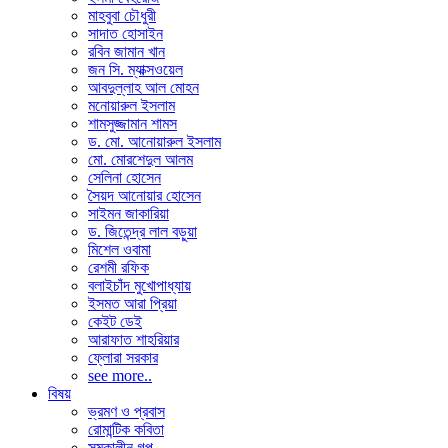
মাহবুবা চৌধুরী
সাদাত হোসাইন
রবিন জামান খান
জন সি. ম্যাক্সওয়েল
আবদুল্লাহ আল মোহন
মনোয়ারুল ইসলাম
শামসুজ্জামান শামস
ড. মো. আনোয়ারুল ইসলাম
মো. মোরশেদুল আলম
সেলিনা হোসেন
সৈয়দ আনোয়ার হোসেন
সাইমন জাকারিয়া
ড. জিতেন্দ্র লাল বড়ুয়া
মিশেল ওবামা
রেশমী রফিক
বলাইচাঁদ মুখোপাধ্যায়
ইসমত আরা প্রিয়া
কেইট ডেই
আরাফাত শাহরিয়ার
ফ্লোরা সরকার
see more..
বিষয়
ভ্রমণ ও প্রবাস
রোমান্টিক কবিতা
সমকালীন গল্প