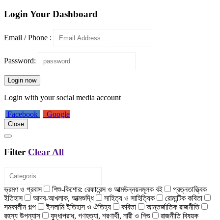
Login Your Dashboard
Email / Phone :
Password:
Login now
Login with your social media account
Facebook
Google
Close
Filter
Clear All
ভ্রমণ ও প্রবাস
শিশু-কিশোর: রেফারেন্স ও আত্মউন্নয়নমূলক বই
প্রত্নতাত্ত্বিক
ইতিহাস
আদব-আখলাক, আত্মশুদ্ধি
সাহিত্য ও সাহিত্যিক
রোমান্টিক কবিতা
সমকালীন গল্প
ইসলামি ইতিহাস ও ঐতিহ্য
কবিতা
আন্তর্জাতিক রাজনীতি
রহস্য উপন্যাস
যুদ্ধাপরাধ, গণহত্যা, শরণার্থী, নারী ও শিশু
রাজনীতি বিষয়ক