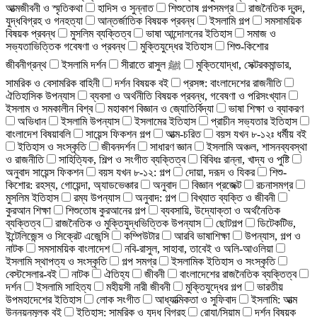
আত্মজীবনী ও স্মৃতিকথা
হাদিস ও সুন্নাত
শিশুতোষ গল্পসমগ্র
রাজনৈতিক দ্বন্দ,
যুদ্ধবিগ্রহ ও গনহত্যা
আন্তর্জাতিক বিষয়ক প্রবন্ধ
ইসলামি গল্প
সমসাময়িক
বিষয়ক প্রবন্ধ
মুসলিম ব্যক্তিত্ব
ভাষা আন্দোলনের ইতিহাস
সমাজ ও
সভ্যতাভিত্তিক গবেষণা ও প্রবন্ধ
মুক্তিযুদ্ধের ইতিহাস
শিশু-কিশোর
জীবনীগ্রন্থ
ইসলামি দর্শন
সীরাতে রাসুল ﷺ
মুক্তিযোদ্ধা, সেক্টরকমান্ডার,
সামরিক ও বেসামরিক বাহিনী
দর্শন বিষয়ক বই
প্রসঙ্গ: বাংলাদেশের রাজনীতি
ঐতিহাসিক উপন্যাস
ব্যবসা ও অর্থনীতি বিষয়ক প্রবন্ধ, গবেষণা ও পরিসংখ্যান
ইসলাম ও সমকালীন বিশ্ব
মহাকাশ বিজ্ঞান ও জ্যোতির্বিদ্যা
ভাষা শিক্ষা ও ব্যাকরণ
অভিধান
ইসলামি উপন্যাস
ইসলামের ইতিহাস
প্রাচীন সভ্যতার ইতিহাস
বাংলাদেশ বিষয়াবলি
সায়েন্স ফিকশন গল্প
আত্ম-চরিত
বয়স যখন ৮-১২ঃ ধর্মীয় বই
ইতিহাস ও সংস্কৃতি
জীবনদর্শন
সাধারণ জ্ঞান
ইসলামি অঞ্চল, শাসনব্যবস্থা
ও রাজনীতি
সাহিত্যিক, শিল্প ও সংগীত ব্যক্তিত্ব
বিবিধঃ রান্না, খাদ্য ও পুষ্টি
অনুবাদ সায়েন্স ফিকশন
বয়স যখন ৮-১২: গল্প
দোয়া, দরূদ ও যিকর
শিশু-
কিশোর: রহস্য, গোয়েন্দা, অ্যাডভেঞ্চার
অনুবাদ
বিজ্ঞান প্রজেক্ট
রচনাসমগ্র
মুসলিম ইতিহাস
রম্য উপন্যাস
অনুবাদ: গল্প
বিখ্যাত ব্যক্তি ও জীবনী
কুরআন শিক্ষা
শিশুতোষ কুরআনের গল্প
ব্যবসায়ি, উদ্যোক্তা ও অর্থনৈতিক
ব্যক্তিত্ব
রাজনৈতিক ও মুক্তিযুদ্ধভিত্তিক উপন্যাস
ছোটগল্প
ডিটেকটিভ,
ইন্টেলিজেন্স ও সিক্রেট এজেন্সি
কম্পিউটার
আরবি ভাষাশিক্ষা
উপন্যাস, গল্প ও
নাটক
সমসাময়িক বাংলাদেশ
নবি-রাসুল, সাহাবা, তাবেই ও অলি-আওলিয়া
ইসলামি স্থাপত্য ও সংস্কৃতি
গল্প সমগ্র
ইসলামিক ইতিহাস ও সংস্কৃতি
বেস্টসেলার-বই
নাটক
ঐতিহ্য
জীবনী
বাংলাদেশের রাজনৈতিক ব্যক্তিত্ব
দর্শন
ইসলামি সাহিত্য
মহীয়সী নারী জীবনী
মুক্তিযুদ্ধের গল্প
ভারতীয়
উপমহাদেশের ইতিহাস
লোক সংগীত
আধ্যাত্মিকতা ও সুফিবাদ
ইসলামি: আত্ম
উন্নয়নমূলক বই
ইতিহাস: সামরিক ও যুদ্ধ বিগ্রহ
রোযা/সিয়াম
দর্শন বিষয়ক