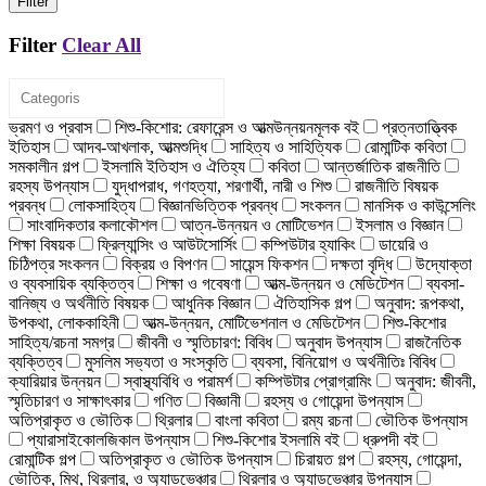
Filter
Filter
Clear All
ভ্রমণ ও প্রবাস
শিশু-কিশোর: রেফারেন্স ও আত্মউন্নয়নমূলক বই
প্রত্নতাত্ত্বিক
ইতিহাস
আদব-আখলাক, আত্মশুদ্ধি
সাহিত্য ও সাহিত্যিক
রোমান্টিক কবিতা
সমকালীন গল্প
ইসলামি ইতিহাস ও ঐতিহ্য
কবিতা
আন্তর্জাতিক রাজনীতি
রহস্য উপন্যাস
যুদ্ধাপরাধ, গণহত্যা, শরণার্থী, নারী ও শিশু
রাজনীতি বিষয়ক
প্রবন্ধ
লোকসাহিত্য
বিজ্ঞানভিত্তিক প্রবন্ধ
সংকলন
মানসিক ও কাউন্সেলিং
সাংবাদিকতার কলাকৌশল
আত্ন-উন্নয়ন ও মোটিভেশন
ইসলাম ও বিজ্ঞান
শিক্ষা বিষয়ক
ফ্রিল্যান্সিং ও আউটসোর্সিং
কম্পিউটার হ্যাকিং
ডায়েরি ও
চিঠিপত্র সংকলন
বিক্রয় ও বিপণন
সায়েন্স ফিকশন
দক্ষতা বৃদ্ধি
উদ্যোক্তা
ও ব্যবসায়িক ব্যক্তিত্ব
শিক্ষা ও গবেষণা
আত্ম-উন্নয়ন ও মেডিটেশন
ব্যবসা-
বানিজ্য ও অর্থনীতি বিষয়ক
আধুনিক বিজ্ঞান
ঐতিহাসিক গল্প
অনুবাদ: রূপকথা,
উপকথা, লোককাহিনী
আত্ম-উন্নয়ন, মোটিভেশনাল ও মেডিটেশন
শিশু-কিশোর
সাহিত্য/রচনা সমগ্র
জীবনী ও স্মৃতিচারণ: বিবিধ
অনুবাদ উপন্যাস
রাজনৈতিক
ব্যক্তিত্ব
মুসলিম সভ্যতা ও সংস্কৃতি
ব্যবসা, বিনিয়োগ ও অর্থনীতিঃ বিবিধ
ক্যারিয়ার উন্নয়ন
স্বাস্থ্যবিধি ও পরামর্শ
কম্পিউটার প্রোগ্রামিং
অনুবাদ: জীবনী,
স্মৃতিচারণ ও সাক্ষাৎকার
গণিত
বিজ্ঞানী
রহস্য ও গোয়েন্দা উপন্যাস
অতিপ্রাকৃত ও ভৌতিক
থ্রিলার
বাংলা কবিতা
রম্য রচনা
ভৌতিক উপন্যাস
প্যারাসাইকোলজিকাল উপন্যাস
শিশু-কিশোর ইসলামি বই
ধ্রুপদী বই
রোমান্টিক গল্প
অতিপ্রাকৃত ও ভৌতিক উপন্যাস
চিরায়ত গল্প
রহস্য, গোয়েন্দা,
ভৌতিক, মিথ, থ্রিলার, ও অ্যাডভেঞ্চার
থ্রিলার ও অ্যাডভেঞ্চার উপন্যাস