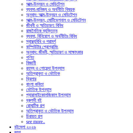
আত্ম-উন্নয়ন ও মেডিটেশন
ব্যবসা-বানিজ্য ও অর্থনীতি বিষয়ক
অনুবাদ: আত্ম-উন্নয়ন ও মেডিটেশন
আত্ম-উন্নয়ন, মোটিভেশনাল ও মেডিটেশন
জীবনী ও স্মৃতিচারণ: বিবিধ
রাজনৈতিক ব্যক্তিত্ব
ব্যবসা, বিনিয়োগ ও অর্থনীতিঃ বিবিধ
স্বাস্থ্যবিধি ও পরামর্শ
কম্পিউটার প্রোগ্রামিং
অনুবাদ: জীবনী, স্মৃতিচারণ ও সাক্ষাৎকার
গণিত
বিজ্ঞানী
রহস্য ও গোয়েন্দা উপন্যাস
অতিপ্রাকৃত ও ভৌতিক
থ্রিলার
বাংলা কবিতা
ভৌতিক উপন্যাস
প্যারাসাইকোলজিকাল উপন্যাস
ধ্রুপদী বই
রোমান্টিক গল্প
অতিপ্রাকৃত ও ভৌতিক উপন্যাস
চিরায়ত গল্প
see more..
বইমেলা ২০২৬
ব্লগ