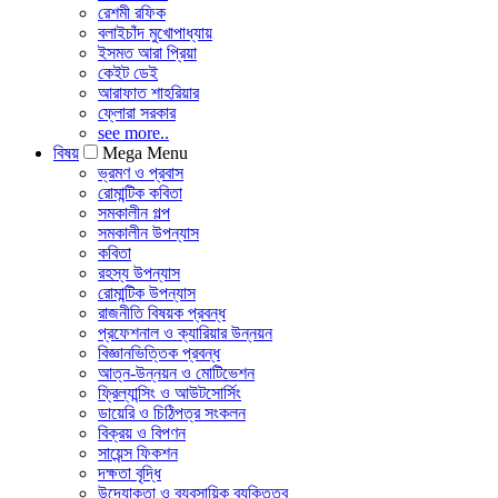
রেশমী রফিক
বলাইচাঁদ মুখোপাধ্যায়
ইসমত আরা প্রিয়া
কেইট ডেই
আরাফাত শাহরিয়ার
ফ্লোরা সরকার
see more..
বিষয়
Mega Menu
ভ্রমণ ও প্রবাস
রোমান্টিক কবিতা
সমকালীন গল্প
সমকালীন উপন্যাস
কবিতা
রহস্য উপন্যাস
রোমান্টিক উপন্যাস
রাজনীতি বিষয়ক প্রবন্ধ
প্রফেশনাল ও ক্যারিয়ার উন্নয়ন
বিজ্ঞানভিত্তিক প্রবন্ধ
আত্ন-উন্নয়ন ও মোটিভেশন
ফ্রিল্যান্সিং ও আউটসোর্সিং
ডায়েরি ও চিঠিপত্র সংকলন
বিক্রয় ও বিপণন
সায়েন্স ফিকশন
দক্ষতা বৃদ্ধি
উদ্যোক্তা ও ব্যবসায়িক ব্যক্তিত্ব