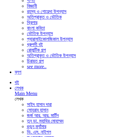
গণিত
বিজ্ঞানী
রহস্য ও গোয়েন্দা উপন্যাস
অতিপ্রাকৃত ও ভৌতিক
থ্রিলার
বাংলা কবিতা
ভৌতিক উপন্যাস
প্যারাসাইকোলজিকাল উপন্যাস
ধ্রুপদী বই
রোমান্টিক গল্প
অতিপ্রাকৃত ও ভৌতিক উপন্যাস
চিরায়ত গল্প
see more..
ব্লগ
বই
লেখক
Main Menu
লেখক
সাইদ হাসান দারা
সোহরাব হাসান
জর্জ আর. আর. মার্টিন
তুন ডা. মহাথির মোহাম্মদ
গুন্ডুন ক্র্যাঁমার
ভি. এস. নাইপল