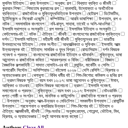
মুসলিম ইতিহাস
রম্য উপন্যাস
অনুবাদ: গল্প
বিখ্যাত ব্যক্তি ও জীবনী
কুরআন শিক্ষা
শিশুতোষ কুরআনের গল্প
ব্যবসায়ি, উদ্যোক্তা ও অর্থনৈতিক
ব্যক্তিত্ব
রাজনৈতিক ও মুক্তিযুদ্ধভিত্তিক উপন্যাস
ছোটগল্প
ডিটেকটিভ,
ইন্টেলিজেন্স ও সিক্রেট এজেন্সি
কম্পিউটার
আরবি ভাষাশিক্ষা
উপন্যাস, গল্প ও
নাটক
সমসাময়িক বাংলাদেশ
নবি-রাসুল, সাহাবা, তাবেই ও অলি-আওলিয়া
ইসলামি স্থাপত্য ও সংস্কৃতি
গল্প সমগ্র
ইসলামিক ইতিহাস ও সংস্কৃতি
বেস্টসেলার-বই
নাটক
ঐতিহ্য
জীবনী
বাংলাদেশের রাজনৈতিক ব্যক্তিত্ব
দর্শন
ইসলামি সাহিত্য
মহীয়সী নারী জীবনী
মুক্তিযুদ্ধের গল্প
ভারতীয়
উপমহাদেশের ইতিহাস
লোক সংগীত
আধ্যাত্মিকতা ও সুফিবাদ
ইসলামি: আত্ম
উন্নয়নমূলক বই
ইতিহাস: সামরিক ও যুদ্ধ বিগ্রহ
রোযা/সিয়াম
দর্শন বিষয়ক
গবেষণা ও প্রবন্ধ
বাংলাদেশের রাজনৈতিক ইতিহাস ও ঘটনাবলি
মুক্তিযুদ্ধ, ভাষা
আন্দোলন ও রাজনৈতিক কবিতা
স্মারকগ্রন্থ ও বিবিধ
নারীবিষয়ক
বিজ্ঞান
বৈজ্ঞানিক কল্পকাহিনী
সাদাত হোসাইন-এর বই
ব্র্যান্ডিং, মার্কেটিং ও সেলিং
অপারেটিং সিস্টেম
অলিম্পিয়াড
বইমেলা ২০২৬
দেশি রেসিপি
থ্রিলার ও
অ্যাডভেঞ্চার গল্প
খেলাধুলা
বিবিধ ধর্মীয় বই
শিশু-কিশোর: কমিকস ও ছবির গল্প
ভ্রমণ বিষয়ক স্মৃতি
বয়স যখন ১২-১৭: ভাষা আন্দোলন ও মুক্তিযুদ্ধ
ঈমান,
আক্বিদা ও তাওবাহ
হাদিস বিষয়ক আলোচনা
ভ্রমণ
ইসলামি গবেষণা,
সমালোচনা ও প্রবন্ধ
মুক্তিযুদ্ধ
বয়স যখন ১২-১৭: উপন্যাস
নেটওয়ার্কিং
গুপ্ত গোষ্ঠী ও সংগঠন
মন, মানসিক ও কাউন্সেলিং
রাজনৈতিক গবেষণা ও প্রবন্ধ
উপন্যাস
অনুবাদ: আত্ম-উন্নয়ন ও মেডিটেশন
সমকালীন উপন্যাস
রোমান্টিক
উপন্যাস
প্রফেশনাল ও ক্যারিয়ার উন্নয়ন
শিশু-কিশোর বই
ইতিহাস ও
ঐতিহ্য: আত্মজীবনী, জীবনী
প্রি-অর্ডার
অনুবাদ:রহস্য, গোয়েন্দা, ভৌতিক, মিথ,
থ্রিলার, ও অ্যাডভেঞ্চার
শুধুই আপনার জন্য কম্বো
Authors
Clear All