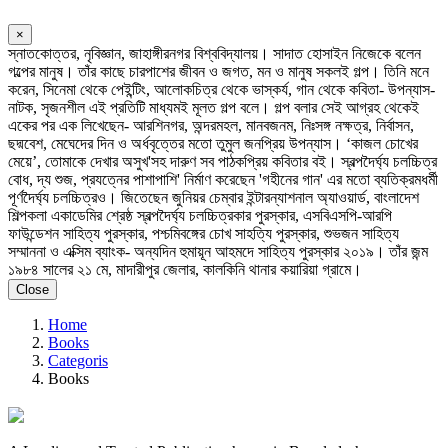
×
স্নাতকোত্তর, নৃবিজ্ঞান, জাহাঙ্গীরনগর বিশ্ববিদ্যালয়। সাদাত হোসাইন নিজেকে বলেন
গল্পের মানুষ। তাঁর কাছে চারপাশের জীবন ও জগত, মন ও মানুষ সকলই গল্প। তিনি মনে
করেন, সিনেমা থেকে পেইন্টিং, আলোকচিত্র থেকে ভাস্কর্য, গান থেকে কবিতা- উপন্যাস-
নাটক, সৃজনশীল এই প্রতিটি মাধ্যমই মূলত গল্প বলে। গল্প বলার সেই আগ্রহ থেকেই
একের পর এক লিখেছেন- আরশিনগর, অন্দরমহল, মানবজনম, নিঃসঙ্গ নক্ষত্র, নির্বাসন,
ছদ্মবেশ, মেঘেদের দিন ও অর্ধবৃত্তের মতো তুমুল জনপ্রিয় উপন্যাস। ‘কাজল চোখের
মেয়ে’, তোমাকে দেখার অসুখ'সহ দারুণ সব পাঠকপ্রিয় কবিতার বই। স্বল্পদৈর্ঘ্য চলচ্চিত্র
বোধ, দ্য শুজ, প্রযত্নের পাশাপাশি' নির্মাণ করেছেন 'গহীনের গান' এর মতো ব্যতিক্রমধর্মী
পূর্ণদৈর্ঘ্য চলচ্চিত্রও। জিতেছেন জুনিয়র চেম্বার ইন্টারন্যাশনাল অ্যাওয়ার্ড, বাংলাদেশ
শিল্পকলা একাডেমির শ্রেষ্ঠ স্বল্পদৈর্ঘ্য চলচ্চিত্রকার পুরস্কার, এসবিএসপি-আরপি
ফাউন্ডেশন সাহিত্য পুরস্কার, পশ্চমিবঙ্গের চোখ সাহত্যি পুরস্কার, শুভজন সাহিত্য
সম্মাননা ও এক্সিম ব্যাংক- অন্যদিন হুমায়ূন আহমদে সাহিত্য পুরস্কার ২০১৯। তাঁর জন্ম
১৯৮৪ সালের ২১ মে, মাদারীপুর জেলার, কালকিনি থানার কয়ারিয়া গ্রামে।
Close
Home
Books
Categoris
Books