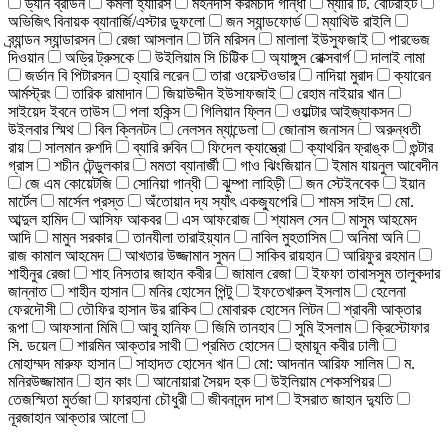
ড্যান ব্রাউন
কমলা হ্যারিস
মহনদাস করমচাঁদ গান্ধী
ম্যারি টি. বোটরাইট
অভিজিৎ বিনায়ক ব্যানার্জি/এস্টার ডুফলো
জন স্যান্ডফোর্ড
ম্যাথিউ রাইলি
ব্র্যান্ডন স্যান্ডারসন
রেজা আসলান
টনি মরিসন
মালালা ইউসুফজাই
পারভেজ
দিওয়ান
অড্রি ট্রুসকে
উইলিয়াম সি চিট্টিক
অ্যাঙ্গুস রোক্সবার্গ
দালাই লামা
জর্ডান বি পিটারসন
হ্যারি লরেন
তারা ওয়েস্টওভার
নাদিয়া মুরাদ
ক্যারেন
আর্মস্ট্রং
তারিক রামাদান
জিয়াউদ্দীন ইউসাফজাই
রেহাম নাইয়ার খান
সাইয়েদ ইবনে তাউস
পলা হকিন্স
গিলিয়ান ফ্লিন
ওয়াল্টার আইজ্যাকসন
উইলবার স্মিথ
বিল ক্লিনটন
নেলসন ম্যান্ডেলা
জোনাস জনাসন
অরুন্ধতী
রায়
সালমান রুশদি
ব্যারি রুবিন
ফিদেল ক্যাস্ত্রো
ক্যাথরিন ফ্রাঙ্ক
গুন্টার
গ্রাস
শচীন টেন্ডুলকার
মমতা ব্যানার্জী
গাও ঝিংজিয়ান
ইমাম যায়নুল আবেদীন
জে এম কোয়েটজি
সোনিয়া গান্ধী
ঝুম্পা লাহিড়ী
জন স্টেইনবেক
ইয়ান
মার্টেল
মার্সেল প্রস্ত
অঁতোয়ান দ্য স্যাঁৎ একজ্যুপেরি
শামস সাইদ
মো.
আব্দুল হামিদ
আসিফ আকবর
এস আফরোজ
শ্যামল সেন
মাসুম আহমেদ
আদি
মামুন সরকার
তানযীলা তারাইয়্যান
নাবিল মুহতাসিম
অনিমা অনি
রাজ কামাল আহমেদ
আখতার উজ্জামান সুমন
সাকিব রায়হান
আরিফুর রহমান
শাহীনুর রেজা
শাহ নিসতার জাহান কবীর
জামাল রেজা
ইফফা তাবাসসুম তালুকদার
জান্নাত
শাহীন হাসান
মনির হোসেন পিন্টু
ইফতেখারুল ইসলাম
হেলেনা
ফেরদৌসী
তৌফির হাসান উর রাকিব
মোবারক হোসেন লিটন
শ্রাবনী আক্তার
রূপা
আফসানা মিমি
আবু হানিফ
জিমি তানহাব
সুমি ইসলাম
ক্রিস্টোফার
সি. ডয়েল
শারমিন আক্তার সাথী
প্রমিত হোসেন
হুমায়ূন কবীর ঢালী
মোহাম্মদ মারুফ হাসান
সাহাদত হোসেন খান
মো: আদনান আরিফ সালিম
ম.
মনিরউজ্জামান
হান কাং
আনোয়ারা সৈয়দ হক
উইলিয়াম শেকসপিয়র
তেজস্মিতা মুর্তজা
ফারহানা চৌধুরী
জীবনানন্দ দাশ
ইসরাত জাহান দ্যুতি
নূরজাহান আক্তার আলো