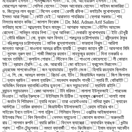
মনোয়ারুল ইসলাম
শামসুজ্জামান শামস
ড. মো. আনোয়ারুল ইসলাম
মো.
মোরশেদুল আলম
সেলিনা হোসেন
সৈয়দ আনোয়ার হোসেন
সাইমন জাকারিয়া
ড. জিতেন্দ্র লাল বড়ুয়া
মিশেল ওবামা
রেশমী রফিক
বলাইচাঁদ মুখোপাধ্যায়
ইসমত আরা প্রিয়া
কেইট ডেই
আরাফাত শাহরিয়ার
ফ্লোরা সরকার
শাহ
নিসতার জাহান কবির
জালাল ফিরোজ
Dr. Md. Adnan Arif Salim
ফাবিয়াহ্ মমো
আব্দুল্লাহ ইবনে মাহমুদ
আশরাফ আহমেদ
নৌশিন আহমেদ
রোদেলা
সাবিকুন নাহার নিপা
তৃধা আনিকা
দেবারতি মুখোপাধ্যায়
ইতি চৌধুরী
মৌরি মরিয়ম
মো. ফুয়াদ আল ফিদাহ
শরৎচন্দ্র চট্টোপাধ্যায়
রবীন্দ্রনাথ ঠাকুর
বঙ্কিমচন্দ্র চট্টোপাধ্যায়
মানিক বন্দ্যোপাধ্যায়
ফারহানা নিঝুম
আরিশা
জান্নাত আদ্রা
মাওলানা আবদুর রাহীম হাযারী
নুসরাত জাহান বৃষ্টি
আফসানা মিমি
মুহম্মদ নূরুল হুদা
গাজী মিজানুর রহমান
মাহফুজুর রহমান
দিনা তকরুরি ও
আহেদ তামিমি
ক্লাউস শোয়াব
স্টিফেন কিং
পাওলো কোয়েলহো
লী কোয়ান
ইউ
ব্রায়ান ট্রেসি
এ. জে. আরবেরি
জো বাইডেন
ফ্রান্সেস মিরালেস
এন্ড্রযেজ সাপকোওস্কি
জন অ্যাডায়ার
মুফতি মেংক
হিলারি রডহ্যাম ক্লিনটন
এ. পি. জে. আবদুল কালাম
রিচার্ড এম. ইটন
জিয়াউদ্দিন সরদার
জিগ জিগলার
ড্যান ব্রাউন
কমলা হ্যারিস
মহনদাস করমচাঁদ গান্ধী
ম্যারি টি. বোটরাইট
অভিজিৎ বিনায়ক ব্যানার্জি/এস্টার ডুফলো
জন স্যান্ডফোর্ড
ম্যাথিউ রাইলি
ব্র্যান্ডন স্যান্ডারসন
রেজা আসলান
টনি মরিসন
মালালা ইউসুফজাই
পারভেজ
দিওয়ান
অড্রি ট্রুসকে
উইলিয়াম সি চিট্টিক
অ্যাঙ্গুস রোক্সবার্গ
দালাই লামা
জর্ডান বি পিটারসন
হ্যারি লরেন
তারা ওয়েস্টওভার
নাদিয়া মুরাদ
ক্যারেন
আর্মস্ট্রং
তারিক রামাদান
জিয়াউদ্দীন ইউসাফজাই
রেহাম নাইয়ার খান
সাইয়েদ ইবনে তাউস
পলা হকিন্স
গিলিয়ান ফ্লিন
ওয়াল্টার আইজ্যাকসন
উইলবার স্মিথ
বিল ক্লিনটন
নেলসন ম্যান্ডেলা
জোনাস জনাসন
অরুন্ধতী
রায়
সালমান রুশদি
ব্যারি রুবিন
ফিদেল ক্যাস্ত্রো
ক্যাথরিন ফ্রাঙ্ক
গুন্টার
গ্রাস
শচীন টেন্ডুলকার
মমতা ব্যানার্জী
গাও ঝিংজিয়ান
ইমাম যায়নুল আবেদীন