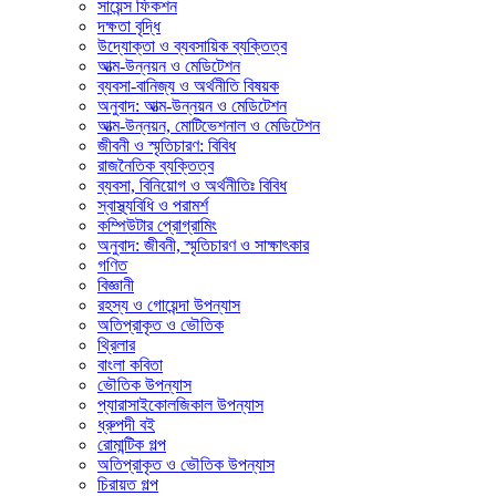
সায়েন্স ফিকশন
দক্ষতা বৃদ্ধি
উদ্যোক্তা ও ব্যবসায়িক ব্যক্তিত্ব
আত্ম-উন্নয়ন ও মেডিটেশন
ব্যবসা-বানিজ্য ও অর্থনীতি বিষয়ক
অনুবাদ: আত্ম-উন্নয়ন ও মেডিটেশন
আত্ম-উন্নয়ন, মোটিভেশনাল ও মেডিটেশন
জীবনী ও স্মৃতিচারণ: বিবিধ
রাজনৈতিক ব্যক্তিত্ব
ব্যবসা, বিনিয়োগ ও অর্থনীতিঃ বিবিধ
স্বাস্থ্যবিধি ও পরামর্শ
কম্পিউটার প্রোগ্রামিং
অনুবাদ: জীবনী, স্মৃতিচারণ ও সাক্ষাৎকার
গণিত
বিজ্ঞানী
রহস্য ও গোয়েন্দা উপন্যাস
অতিপ্রাকৃত ও ভৌতিক
থ্রিলার
বাংলা কবিতা
ভৌতিক উপন্যাস
প্যারাসাইকোলজিকাল উপন্যাস
ধ্রুপদী বই
রোমান্টিক গল্প
অতিপ্রাকৃত ও ভৌতিক উপন্যাস
চিরায়ত গল্প