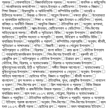
প্রবন্ধ
লোকসাহিত্য
বিজ্ঞানভিত্তিক প্রবন্ধ
সংকলন
মানসিক ও কাউন্সেলিং
সাংবাদিকতার কলাকৌশল
আত্ন-উন্নয়ন ও মোটিভেশন
ইসলাম ও বিজ্ঞান
শিক্ষা বিষয়ক
ফ্রিল্যান্সিং ও আউটসোর্সিং
কম্পিউটার হ্যাকিং
ডায়েরি ও
চিঠিপত্র সংকলন
বিক্রয় ও বিপণন
সায়েন্স ফিকশন
দক্ষতা বৃদ্ধি
উদ্যোক্তা
ও ব্যবসায়িক ব্যক্তিত্ব
শিক্ষা ও গবেষণা
আত্ম-উন্নয়ন ও মেডিটেশন
ব্যবসা-
বানিজ্য ও অর্থনীতি বিষয়ক
আধুনিক বিজ্ঞান
ঐতিহাসিক গল্প
অনুবাদ: রূপকথা,
উপকথা, লোককাহিনী
আত্ম-উন্নয়ন, মোটিভেশনাল ও মেডিটেশন
শিশু-কিশোর
সাহিত্য/রচনা সমগ্র
জীবনী ও স্মৃতিচারণ: বিবিধ
অনুবাদ উপন্যাস
রাজনৈতিক
ব্যক্তিত্ব
মুসলিম সভ্যতা ও সংস্কৃতি
ব্যবসা, বিনিয়োগ ও অর্থনীতিঃ বিবিধ
ক্যারিয়ার উন্নয়ন
স্বাস্থ্যবিধি ও পরামর্শ
কম্পিউটার প্রোগ্রামিং
অনুবাদ: জীবনী,
স্মৃতিচারণ ও সাক্ষাৎকার
গণিত
বিজ্ঞানী
রহস্য ও গোয়েন্দা উপন্যাস
অতিপ্রাকৃত ও ভৌতিক
থ্রিলার
বাংলা কবিতা
রম্য রচনা
ভৌতিক উপন্যাস
প্যারাসাইকোলজিকাল উপন্যাস
শিশু-কিশোর ইসলামি বই
ধ্রুপদী বই
রোমান্টিক গল্প
অতিপ্রাকৃত ও ভৌতিক উপন্যাস
চিরায়ত গল্প
রহস্য, গোয়েন্দা,
ভৌতিক, মিথ, থ্রিলার, ও অ্যাডভেঞ্চার
থ্রিলার ও অ্যাডভেঞ্চার উপন্যাস
মুক্তিযুদ্ধের ডায়েরি, চিঠি ও স্মৃতিচারণ
সঙ্গীত বিষয়ক আলোচনা
অ্যাডভেঞ্চার
মুক্তিযুদ্ধের উপন্যাস
সাক্ষাৎকার
ব্যবস্থাপনা ও নেতৃত্ব
অনুবাদ: উপন্যাস
সাহিত্য সমালোচনা
ছোটদের গণিত, বিজ্ঞান ও প্রযুক্তি
জীবনী সংকলন
বাংলাদেশ
গল্প সংকলন ও সমগ্র
ঐতিহাসিক, যুদ্ধ, রোমান্টিক উপন্যাস
নানাদেশ
ও ভ্রমণ
শিশু-কিশোর গল্প
ছড়া
শিল্প সমালোচনা ও প্রবন্ধ
বিবিধ বিষয়ক
প্রবন্ধ
রাজনীতি ও রাজনীতিবিদ বিষয়ক প্রবন্ধ
বৌদ্ধ ধর্মীয় ব্যক্তিত্ব
ক্যারিয়ার কথন
বয়স যখন ১২-১৭: রহস্য, গোয়েন্দা, থ্রিলার ও অ্যাডভেঞ্চার
বিজ্ঞান ও প্রযুক্তি
ঐতিহাসিক ব্যক্তিত্ব
পরিবেশ ও প্রকৃতি: প্রবন্ধ ও অন্যান্য
ইতিহাস: প্রসঙ্গ বাংলাদেশ
অনুবাদ: শিশু-কিশোর
শিশু-কিশোর উপন্যাস
বয়স
যখন ১২-১৭: জীবনী গ্রন্থ
ছোটদের গল্প
প্রবন্ধ
মুঘল সাম্রাজ্যের ইতিহাস