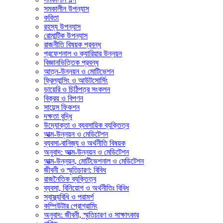
সমকালীন উপন্যাস
কবিতা
রহস্য উপন্যাস
রোমান্টিক উপন্যাস
রাজনীতি বিষয়ক প্রবন্ধ
প্রফেশনাল ও ক্যারিয়ার উন্নয়ন
বিজ্ঞানভিত্তিক প্রবন্ধ
আত্ন-উন্নয়ন ও মোটিভেশন
ফ্রিল্যান্সিং ও আউটসোর্সিং
ডায়েরি ও চিঠিপত্র সংকলন
বিক্রয় ও বিপণন
সায়েন্স ফিকশন
দক্ষতা বৃদ্ধি
উদ্যোক্তা ও ব্যবসায়িক ব্যক্তিত্ব
আত্ম-উন্নয়ন ও মেডিটেশন
ব্যবসা-বানিজ্য ও অর্থনীতি বিষয়ক
অনুবাদ: আত্ম-উন্নয়ন ও মেডিটেশন
আত্ম-উন্নয়ন, মোটিভেশনাল ও মেডিটেশন
জীবনী ও স্মৃতিচারণ: বিবিধ
রাজনৈতিক ব্যক্তিত্ব
ব্যবসা, বিনিয়োগ ও অর্থনীতিঃ বিবিধ
স্বাস্থ্যবিধি ও পরামর্শ
কম্পিউটার প্রোগ্রামিং
অনুবাদ: জীবনী, স্মৃতিচারণ ও সাক্ষাৎকার