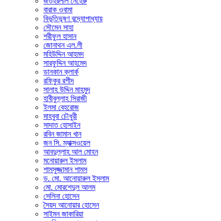
জওহরলাল নেহেরু
বারাক ওবামা
বিভূতিভূষণ বন্দ্যোপাধ্যায়
সৌমেন সাহা
শরীফুল হাসান
জোনাথন এল.লী
মহিউদ্দিন আহমদ
সারফুদ্দিন আহমেদ
ডানকান ক্লার্ক
রফিকুর রশীদ
সালাহ উদ্দিন মাহমুদ
হাবীবুল্লাহ সিরাজী
ইলমা বেহরোজ
মাহবুবা চৌধুরী
সাদাত হোসাইন
রবিন জামান খান
জন সি. ম্যাক্সওয়েল
আবদুল্লাহ আল মোহন
মনোয়ারুল ইসলাম
শামসুজ্জামান শামস
ড. মো. আনোয়ারুল ইসলাম
মো. মোরশেদুল আলম
সেলিনা হোসেন
সৈয়দ আনোয়ার হোসেন
সাইমন জাকারিয়া