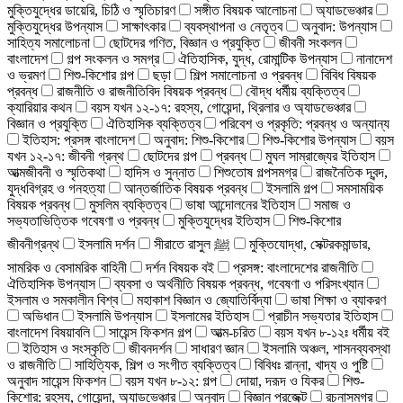
মুক্তিযুদ্ধের ডায়েরি, চিঠি ও স্মৃতিচারণ
সঙ্গীত বিষয়ক আলোচনা
অ্যাডভেঞ্চার
মুক্তিযুদ্ধের উপন্যাস
সাক্ষাৎকার
ব্যবস্থাপনা ও নেতৃত্ব
অনুবাদ: উপন্যাস
সাহিত্য সমালোচনা
ছোটদের গণিত, বিজ্ঞান ও প্রযুক্তি
জীবনী সংকলন
বাংলাদেশ
গল্প সংকলন ও সমগ্র
ঐতিহাসিক, যুদ্ধ, রোমান্টিক উপন্যাস
নানাদেশ
ও ভ্রমণ
শিশু-কিশোর গল্প
ছড়া
শিল্প সমালোচনা ও প্রবন্ধ
বিবিধ বিষয়ক
প্রবন্ধ
রাজনীতি ও রাজনীতিবিদ বিষয়ক প্রবন্ধ
বৌদ্ধ ধর্মীয় ব্যক্তিত্ব
ক্যারিয়ার কথন
বয়স যখন ১২-১৭: রহস্য, গোয়েন্দা, থ্রিলার ও অ্যাডভেঞ্চার
বিজ্ঞান ও প্রযুক্তি
ঐতিহাসিক ব্যক্তিত্ব
পরিবেশ ও প্রকৃতি: প্রবন্ধ ও অন্যান্য
ইতিহাস: প্রসঙ্গ বাংলাদেশ
অনুবাদ: শিশু-কিশোর
শিশু-কিশোর উপন্যাস
বয়স
যখন ১২-১৭: জীবনী গ্রন্থ
ছোটদের গল্প
প্রবন্ধ
মুঘল সাম্রাজ্যের ইতিহাস
আত্মজীবনী ও স্মৃতিকথা
হাদিস ও সুন্নাত
শিশুতোষ গল্পসমগ্র
রাজনৈতিক দ্বন্দ,
যুদ্ধবিগ্রহ ও গনহত্যা
আন্তর্জাতিক বিষয়ক প্রবন্ধ
ইসলামি গল্প
সমসাময়িক
বিষয়ক প্রবন্ধ
মুসলিম ব্যক্তিত্ব
ভাষা আন্দোলনের ইতিহাস
সমাজ ও
সভ্যতাভিত্তিক গবেষণা ও প্রবন্ধ
মুক্তিযুদ্ধের ইতিহাস
শিশু-কিশোর
জীবনীগ্রন্থ
ইসলামি দর্শন
সীরাতে রাসুল ﷺ
মুক্তিযোদ্ধা, সেক্টরকমান্ডার,
সামরিক ও বেসামরিক বাহিনী
দর্শন বিষয়ক বই
প্রসঙ্গ: বাংলাদেশের রাজনীতি
ঐতিহাসিক উপন্যাস
ব্যবসা ও অর্থনীতি বিষয়ক প্রবন্ধ, গবেষণা ও পরিসংখ্যান
ইসলাম ও সমকালীন বিশ্ব
মহাকাশ বিজ্ঞান ও জ্যোতির্বিদ্যা
ভাষা শিক্ষা ও ব্যাকরণ
অভিধান
ইসলামি উপন্যাস
ইসলামের ইতিহাস
প্রাচীন সভ্যতার ইতিহাস
বাংলাদেশ বিষয়াবলি
সায়েন্স ফিকশন গল্প
আত্ম-চরিত
বয়স যখন ৮-১২ঃ ধর্মীয় বই
ইতিহাস ও সংস্কৃতি
জীবনদর্শন
সাধারণ জ্ঞান
ইসলামি অঞ্চল, শাসনব্যবস্থা
ও রাজনীতি
সাহিত্যিক, শিল্প ও সংগীত ব্যক্তিত্ব
বিবিধঃ রান্না, খাদ্য ও পুষ্টি
অনুবাদ সায়েন্স ফিকশন
বয়স যখন ৮-১২: গল্প
দোয়া, দরূদ ও যিকর
শিশু-
কিশোর: রহস্য, গোয়েন্দা, অ্যাডভেঞ্চার
অনুবাদ
বিজ্ঞান প্রজেক্ট
রচনাসমগ্র