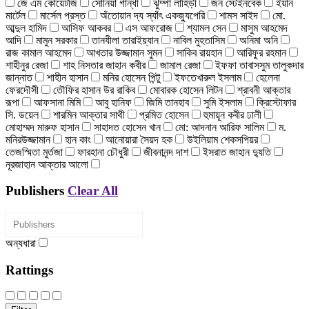
জে এম কোয়েটজি
সোনিয়া গান্ধী
ঝুম্পা লাহিড়ী
জন স্টেইনবেক
ইয়ান
মার্টেল
মার্সেল প্রস্ত
অঁতোয়ান দ্য স্যাঁৎ একজ্যুপেরি
শামস সাইদ
মো.
আব্দুল হামিদ
আসিফ আকবর
এস আফরোজ
শ্যামল সেন
মাসুম আহমেদ
আদি
মামুন সরকার
তানযীলা তারাইয়্যান
নাবিল মুহতাসিম
অনিমা অনি
রাজ কামাল আহমেদ
আখতার উজ্জামান সুমন
সাকিব রায়হান
আরিফুর রহমান
শাহীনুর রেজা
শাহ নিসতার জাহান কবীর
জামাল রেজা
ইফফা তাবাসসুম তালুকদার
জান্নাত
শাহীন হাসান
মনির হোসেন পিন্টু
ইফতেখারুল ইসলাম
হেলেনা
ফেরদৌসী
তৌফির হাসান উর রাকিব
মোবারক হোসেন লিটন
শ্রাবনী আক্তার
রূপা
আফসানা মিমি
আবু হানিফ
জিমি তানহাব
সুমি ইসলাম
ক্রিস্টোফার
সি. ডয়েল
শারমিন আক্তার সাথী
প্রমিত হোসেন
হুমায়ূন কবীর ঢালী
মোহাম্মদ মারুফ হাসান
সাহাদত হোসেন খান
মো: আদনান আরিফ সালিম
ম.
মনিরউজ্জামান
হান কাং
আনোয়ারা সৈয়দ হক
উইলিয়াম শেকসপিয়র
তেজস্মিতা মুর্তজা
ফারহানা চৌধুরী
জীবনানন্দ দাশ
ইসরাত জাহান দ্যুতি
নূরজাহান আক্তার আলো
Publishers
Clear All
অন্যধারা
Rattings