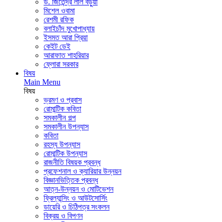
ড. জিতেন্দ্র লাল বড়ুয়া
মিশেল ওবামা
রেশমী রফিক
বলাইচাঁদ মুখোপাধ্যায়
ইসমত আরা প্রিয়া
কেইট ডেই
আরাফাত শাহরিয়ার
ফ্লোরা সরকার
বিষয়
Main Menu
বিষয়
ভ্রমণ ও প্রবাস
রোমান্টিক কবিতা
সমকালীন গল্প
সমকালীন উপন্যাস
কবিতা
রহস্য উপন্যাস
রোমান্টিক উপন্যাস
রাজনীতি বিষয়ক প্রবন্ধ
প্রফেশনাল ও ক্যারিয়ার উন্নয়ন
বিজ্ঞানভিত্তিক প্রবন্ধ
আত্ন-উন্নয়ন ও মোটিভেশন
ফ্রিল্যান্সিং ও আউটসোর্সিং
ডায়েরি ও চিঠিপত্র সংকলন
বিক্রয় ও বিপণন