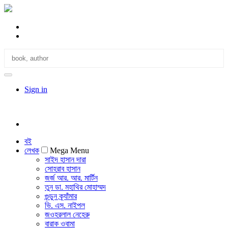
Sign in
বই
লেখক
Mega Menu
সাইদ হাসান দারা
সোহরাব হাসান
জর্জ আর. আর. মার্টিন
তুন ডা. মহাথির মোহাম্মদ
গুন্ডুন ক্র্যাঁমার
ভি. এস. নাইপল
জওহরলাল নেহেরু
বারাক ওবামা