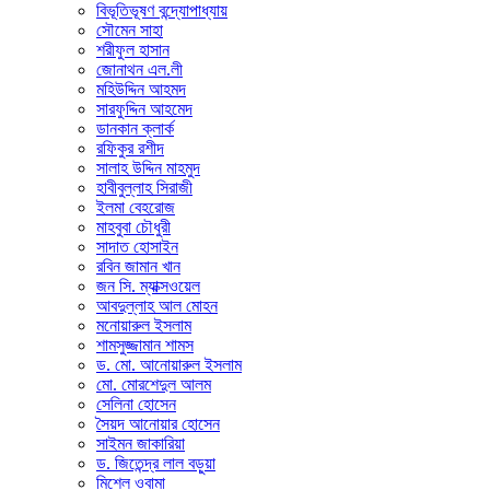
বিভূতিভূষণ বন্দ্যোপাধ্যায়
সৌমেন সাহা
শরীফুল হাসান
জোনাথন এল.লী
মহিউদ্দিন আহমদ
সারফুদ্দিন আহমেদ
ডানকান ক্লার্ক
রফিকুর রশীদ
সালাহ উদ্দিন মাহমুদ
হাবীবুল্লাহ সিরাজী
ইলমা বেহরোজ
মাহবুবা চৌধুরী
সাদাত হোসাইন
রবিন জামান খান
জন সি. ম্যাক্সওয়েল
আবদুল্লাহ আল মোহন
মনোয়ারুল ইসলাম
শামসুজ্জামান শামস
ড. মো. আনোয়ারুল ইসলাম
মো. মোরশেদুল আলম
সেলিনা হোসেন
সৈয়দ আনোয়ার হোসেন
সাইমন জাকারিয়া
ড. জিতেন্দ্র লাল বড়ুয়া
মিশেল ওবামা