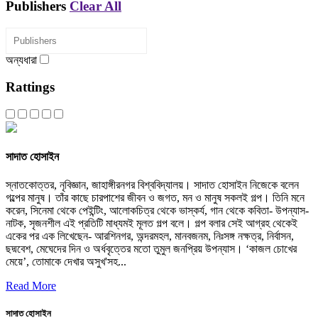
Publishers
Clear All
অন্যধারা
Rattings
সাদাত হোসাইন
স্নাতকোত্তর, নৃবিজ্ঞান, জাহাঙ্গীরনগর বিশ্ববিদ্যালয়। সাদাত হোসাইন নিজেকে বলেন
গল্পের মানুষ। তাঁর কাছে চারপাশের জীবন ও জগত, মন ও মানুষ সকলই গল্প। তিনি মনে
করেন, সিনেমা থেকে পেইন্টিং, আলোকচিত্র থেকে ভাস্কর্য, গান থেকে কবিতা- উপন্যাস-
নাটক, সৃজনশীল এই প্রতিটি মাধ্যমই মূলত গল্প বলে। গল্প বলার সেই আগ্রহ থেকেই
একের পর এক লিখেছেন- আরশিনগর, অন্দরমহল, মানবজনম, নিঃসঙ্গ নক্ষত্র, নির্বাসন,
ছদ্মবেশ, মেঘেদের দিন ও অর্ধবৃত্তের মতো তুমুল জনপ্রিয় উপন্যাস। ‘কাজল চোখের
মেয়ে’, তোমাকে দেখার অসুখ'সহ...
Read More
সাদাত হোসাইন