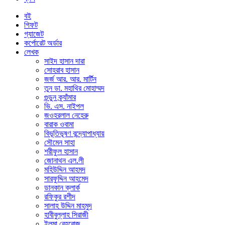
বই
গিফট
গ্যাজেট
কর্পোরেট অর্ডার
লেখক
সাইদ হাসান দারা
সোহরাব হাসান
জর্জ আর. আর. মার্টিন
তুন ডা. মহাথির মোহাম্মদ
গুন্ডুন ক্র্যাঁমার
ভি. এস. নাইপল
জওহরলাল নেহেরু
বারাক ওবামা
বিভূতিভূষণ বন্দ্যোপাধ্যায়
সৌমেন সাহা
শরীফুল হাসান
জোনাথন এল.লী
মহিউদ্দিন আহমদ
সারফুদ্দিন আহমেদ
ডানকান ক্লার্ক
রফিকুর রশীদ
সালাহ উদ্দিন মাহমুদ
হাবীবুল্লাহ সিরাজী
ইলমা বেহরোজ