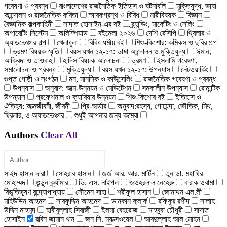
গবেষণা ও প্রবন্ধ
বাংলাদেশের রাজনৈতিক ইতিহাস ও ঘটনাবলি
মুক্তিযুদ্ধ, ভাষা
আন্দোলন ও রাজনৈতিক কবিতা
স্মারকগ্রন্থ ও বিবিধ
নারীবিষয়ক
বিজ্ঞান
বৈজ্ঞানিক কল্পকাহিনী
সাদাত হোসাইন-এর বই
ব্র্যান্ডিং, মার্কেটিং ও সেলিং
অপারেটিং সিস্টেম
অলিম্পিয়াড
বইমেলা ২০২৬
দেশি রেসিপি
থ্রিলার ও
অ্যাডভেঞ্চার গল্প
খেলাধুলা
বিবিধ ধর্মীয় বই
শিশু-কিশোর: কমিকস ও ছবির গল্প
ভ্রমণ বিষয়ক স্মৃতি
বয়স যখন ১২-১৭: ভাষা আন্দোলন ও মুক্তিযুদ্ধ
ঈমান,
আক্বিদা ও তাওবাহ
হাদিস বিষয়ক আলোচনা
ভ্রমণ
ইসলামি গবেষণা,
সমালোচনা ও প্রবন্ধ
মুক্তিযুদ্ধ
বয়স যখন ১২-১৭: উপন্যাস
নেটওয়ার্কিং
গুপ্ত গোষ্ঠী ও সংগঠন
মন, মানসিক ও কাউন্সেলিং
রাজনৈতিক গবেষণা ও প্রবন্ধ
উপন্যাস
অনুবাদ: আত্ম-উন্নয়ন ও মেডিটেশন
সমকালীন উপন্যাস
রোমান্টিক
উপন্যাস
প্রফেশনাল ও ক্যারিয়ার উন্নয়ন
শিশু-কিশোর বই
ইতিহাস ও
ঐতিহ্য: আত্মজীবনী, জীবনী
প্রি-অর্ডার
অনুবাদ:রহস্য, গোয়েন্দা, ভৌতিক, মিথ,
থ্রিলার, ও অ্যাডভেঞ্চার
শুধুই আপনার জন্য কম্বো
Authors
Clear All
সাইদ হাসান দারা
সোহরাব হাসান
জর্জ আর. আর. মার্টিন
তুন ডা. মহাথির
মোহাম্মদ
গুন্ডুন ক্র্যাঁমার
ভি. এস. নাইপল
জওহরলাল নেহেরু
বারাক ওবামা
বিভূতিভূষণ বন্দ্যোপাধ্যায়
সৌমেন সাহা
শরীফুল হাসান
জোনাথন এল.লী
মহিউদ্দিন আহমদ
সারফুদ্দিন আহমেদ
ডানকান ক্লার্ক
রফিকুর রশীদ
সালাহ
উদ্দিন মাহমুদ
হাবীবুল্লাহ সিরাজী
ইলমা বেহরোজ
মাহবুবা চৌধুরী
সাদাত
হোসাইন
রবিন জামান খান
জন সি. ম্যাক্সওয়েল
আবদুল্লাহ আল মোহন