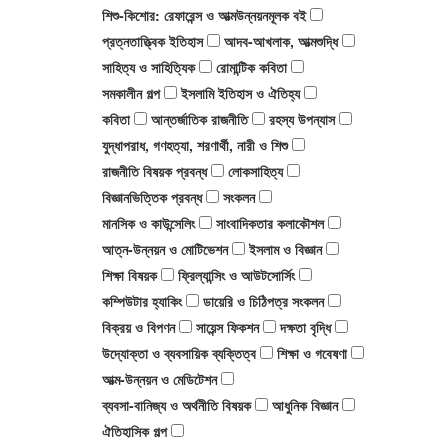
সারফুদ্দিন আহমেদ
বিক্রয় ও বিপণন
শিশু-কিশোর: রেফারেন্স ও আত্মউন্নয়নমূলক বই
প্রত্নতাত্ত্বিক ইতিহাস
আদব-আখলাক, আত্মশুদ্ধি
ডানকান ক্লার্ক
সায়েন্স ফিকশন
সাহিত্য ও সাহিত্যিক
রোমান্টিক কবিতা
সমকালীন গল্প
ইসলামি ইতিহাস ও ঐতিহ্য
কবিতা
আন্তর্জাতিক রাজনীতি
রহস্য উপন্যাস
রফিকুর রশীদ
দক্ষতা বৃদ্ধি
যুদ্ধাপরাধ, গণহত্যা, শরণার্থী, নারী ও শিশু
রাজনীতি বিষয়ক প্রবন্ধ
লোকসাহিত্য
সালাহ উদ্দিন মাহমুদ
উদ্যোক্তা ও ব্যবসায়িক ব্যক্তিত্ব
বিজ্ঞানভিত্তিক প্রবন্ধ
সংকলন
মানসিক ও কাউন্সেলিং
সাংবাদিকতার কলাকৌশল
হাবীবুল্লাহ সিরাজী
আত্ম-উন্নয়ন ও মেডিটেশন
আত্ন-উন্নয়ন ও মোটিভেশন
ইসলাম ও বিজ্ঞান
শিক্ষা বিষয়ক
ফ্রিল্যান্সিং ও আউটসোর্সিং
ইলমা বেহরোজ
ব্যবসা-বানিজ্য ও অর্থনীতি বিষয়ক
কম্পিউটার হ্যাকিং
ডায়েরি ও চিঠিপত্র সংকলন
বিক্রয় ও বিপণন
সায়েন্স ফিকশন
দক্ষতা বৃদ্ধি
উদ্যোক্তা ও ব্যবসায়িক ব্যক্তিত্ব
শিক্ষা ও গবেষণা
মাহবুবা চৌধুরী
অনুবাদ: আত্ম-উন্নয়ন ও মেডিটেশন
আত্ম-উন্নয়ন ও মেডিটেশন
ব্যবসা-বানিজ্য ও অর্থনীতি বিষয়ক
আধুনিক বিজ্ঞান
সাদাত হোসাইন
আত্ম-উন্নয়ন, মোটিভেশনাল ও মেডিটেশন
ঐতিহাসিক গল্প