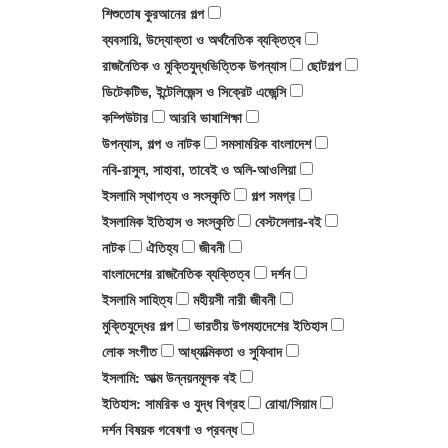
শিশুতোষ কুরআনের গল্প
ব্যবসায়ি, উদ্যোক্তা ও অর্থনৈতিক ব্যক্তিত্ব
রাজনৈতিক ও মুক্তিযুদ্ধভিত্তিক উপন্যাস
ছোটগল্প
ডিটেকটিভ, ইন্টেলিজেন্স ও সিক্রেট এজেন্সি
কম্পিউটার
আরবি ভাষাশিক্ষা
উপন্যাস, গল্প ও নাটক
সমসাময়িক বাংলাদেশ
নবি-রাসুল, সাহাবা, তাবেই ও অলি-আওলিয়া
ইসলামি স্থাপত্য ও সংস্কৃতি
গল্প সমগ্র
ইসলামিক ইতিহাস ও সংস্কৃতি
বেস্টসেলার-বই
নাটক
ঐতিহ্য
জীবনী
বাংলাদেশের রাজনৈতিক ব্যক্তিত্ব
দর্শন
ইসলামি সাহিত্য
মহীয়সী নারী জীবনী
মুক্তিযুদ্ধের গল্প
ভারতীয় উপমহাদেশের ইতিহাস
লোক সংগীত
আধ্যাত্মিকতা ও সুফিবাদ
ইসলামি: আত্ম উন্নয়নমূলক বই
ইতিহাস: সামরিক ও যুদ্ধ বিগ্রহ
রোযা/সিয়াম
দর্শন বিষয়ক গবেষণা ও প্রবন্ধ