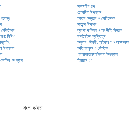
া
সমকালীন গল্প
রোমান্টিক উপন্যাস
 প্রবন্ধ
আত্ন-উন্নয়ন ও মোটিভেশন
ণন
সায়েন্স ফিকশন
ও মেডিটেশন
ব্যবসা-বানিজ্য ও অর্থনীতি বিষয়ক
চারণ: বিবিধ
রাজনৈতিক ব্যক্তিত্ব
গ্রামিং
অনুবাদ: জীবনী, স্মৃতিচারণ ও সাক্ষাৎকার
্দা উপন্যাস
অতিপ্রাকৃত ও ভৌতিক
াস
প্যারাসাইকোলজিকাল উপন্যাস
 ভৌতিক উপন্যাস
চিরায়ত গল্প
বাংলা কবিতা