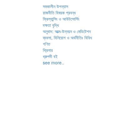
সমকালীন উপন্যাস
রাজনীতি বিষয়ক প্রবন্ধ
ফ্রিল্যান্সিং ও আউটসোর্সিং
দক্ষতা বৃদ্ধি
অনুবাদ: আত্ম-উন্নয়ন ও মেডিটেশন
ব্যবসা, বিনিয়োগ ও অর্থনীতিঃ বিবিধ
গণিত
থ্রিলার
ধ্রুপদী বই
see more..