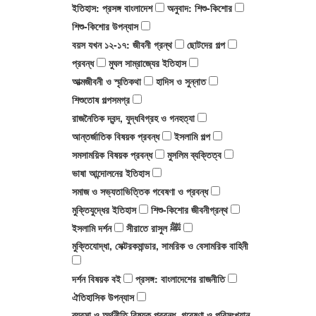
ইতিহাস: প্রসঙ্গ বাংলাদেশ
অনুবাদ: শিশু-কিশোর
কেইট ডেই
রোমান্টিক গল্প
শিশু-কিশোর উপন্যাস
বয়স যখন ১২-১৭: জীবনী গ্রন্থ
ছোটদের গল্প
আরাফাত শাহরিয়ার
অতিপ্রাকৃত ও ভৌতিক উপন্যাস
প্রবন্ধ
মুঘল সাম্রাজ্যের ইতিহাস
আত্মজীবনী ও স্মৃতিকথা
হাদিস ও সুন্নাত
ফ্লোরা সরকার
চিরায়ত গল্প
শিশুতোষ গল্পসমগ্র
রাজনৈতিক দ্বন্দ, যুদ্ধবিগ্রহ ও গনহত্যা
আন্তর্জাতিক বিষয়ক প্রবন্ধ
ইসলামি গল্প
সমসাময়িক বিষয়ক প্রবন্ধ
মুসলিম ব্যক্তিত্ব
ভাষা আন্দোলনের ইতিহাস
সমাজ ও সভ্যতাভিত্তিক গবেষণা ও প্রবন্ধ
মুক্তিযুদ্ধের ইতিহাস
শিশু-কিশোর জীবনীগ্রন্থ
ইসলামি দর্শন
সীরাতে রাসুল ﷺ
মুক্তিযোদ্ধা, সেক্টরকমান্ডার, সামরিক ও বেসামরিক বাহিনী
দর্শন বিষয়ক বই
প্রসঙ্গ: বাংলাদেশের রাজনীতি
ঐতিহাসিক উপন্যাস
ব্যবসা ও অর্থনীতি বিষয়ক প্রবন্ধ, গবেষণা ও পরিসংখ্যান