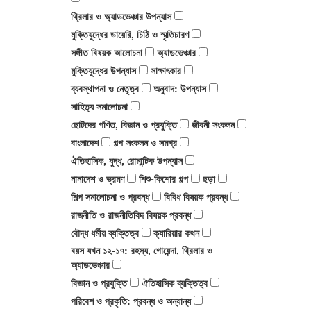
থ্রিলার ও অ্যাডভেঞ্চার উপন্যাস
মুক্তিযুদ্ধের ডায়েরি, চিঠি ও স্মৃতিচারণ
সৈয়দ আনোয়ার হোসেন
রহস্য ও গোয়েন্দা উপন্যাস
সঙ্গীত বিষয়ক আলোচনা
অ্যাডভেঞ্চার
মুক্তিযুদ্ধের উপন্যাস
সাক্ষাৎকার
সাইমন জাকারিয়া
অতিপ্রাকৃত ও ভৌতিক
ব্যবস্থাপনা ও নেতৃত্ব
অনুবাদ: উপন্যাস
সাহিত্য সমালোচনা
ড. জিতেন্দ্র লাল বড়ুয়া
থ্রিলার
ছোটদের গণিত, বিজ্ঞান ও প্রযুক্তি
জীবনী সংকলন
বাংলাদেশ
গল্প সংকলন ও সমগ্র
মিশেল ওবামা
বাংলা কবিতা
ঐতিহাসিক, যুদ্ধ, রোমান্টিক উপন্যাস
নানাদেশ ও ভ্রমণ
শিশু-কিশোর গল্প
ছড়া
শিল্প সমালোচনা ও প্রবন্ধ
বিবিধ বিষয়ক প্রবন্ধ
রেশমী রফিক
ভৌতিক উপন্যাস
রাজনীতি ও রাজনীতিবিদ বিষয়ক প্রবন্ধ
বৌদ্ধ ধর্মীয় ব্যক্তিত্ব
ক্যারিয়ার কথন
বলাইচাঁদ মুখোপাধ্যায়
প্যারাসাইকোলজিকাল উপন্যাস
বয়স যখন ১২-১৭: রহস্য, গোয়েন্দা, থ্রিলার ও
অ্যাডভেঞ্চার
বিজ্ঞান ও প্রযুক্তি
ঐতিহাসিক ব্যক্তিত্ব
ইসমত আরা প্রিয়া
ধ্রুপদী বই
পরিবেশ ও প্রকৃতি: প্রবন্ধ ও অন্যান্য