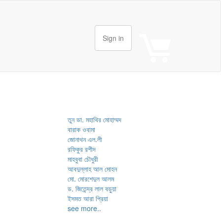
Sign in
তুন ডা. মহাথির মোহাম্মদ
বারাক ওবামা
জোনাথন এল.লী
রফিকুর রশীদ
মাহবুবা চৌধুরী
আবদুল্লাহ আল মোহন
মো. মোরশেদুল আলম
ড. জিতেন্দ্র লাল বড়ুয়া
ইসমত আরা প্রিয়া
see more..