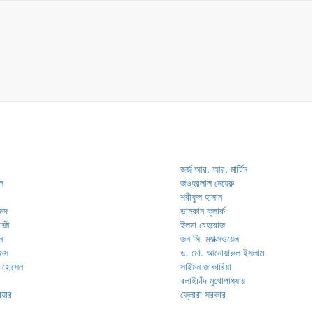
জর্জ আর. আর. মার্টিন
ল
জওহরলাল নেহেরু
শরীফুল হাসান
মেদ
ডানকান ক্লার্ক
রাজী
ইলমা বেহরোজ
ন
জন সি. ম্যাক্সওয়েল
ামস
ড. মো. আনোয়ারুল ইসলাম
 হোসেন
সাইমন জাকারিয়া
বলাইচাঁদ মুখোপাধ্যায়
িয়ার
ফ্লোরা সরকার