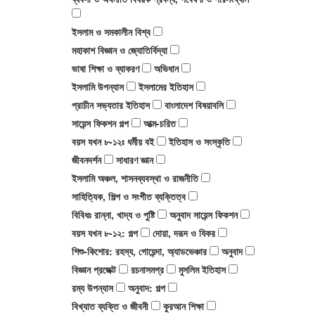
ইসলাম ও সমকালীন বিশ্ব
মহাকাশ বিজ্ঞান ও জ্যোতির্বিদ্যা
ভাষা শিক্ষা ও ব্যাকরণ
অভিধান
ইসলামি উপন্যাস
ইসলামের ইতিহাস
প্রাচীন সভ্যতার ইতিহাস
বাংলাদেশ বিষয়াবলি
সায়েন্স ফিকশন গল্প
আত্ম-চরিত
বয়স যখন ৮-১২ঃ ধর্মীয় বই
ইতিহাস ও সংস্কৃতি
জীবনদর্শন
সাধারণ জ্ঞান
ইসলামি অঞ্চল, শাসনব্যবস্থা ও রাজনীতি
সাহিত্যিক, শিল্প ও সংগীত ব্যক্তিত্ব
বিবিধঃ রান্না, খাদ্য ও পুষ্টি
অনুবাদ সায়েন্স ফিকশন
বয়স যখন ৮-১২: গল্প
দোয়া, দরূদ ও যিকর
শিশু-কিশোর: রহস্য, গোয়েন্দা, অ্যাডভেঞ্চার
অনুবাদ
বিজ্ঞান প্রজেক্ট
রচনাসমগ্র
মুসলিম ইতিহাস
রম্য উপন্যাস
অনুবাদ: গল্প
বিখ্যাত ব্যক্তি ও জীবনী
কুরআন শিক্ষা