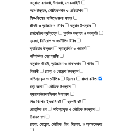
অনুবাদ: রূপকথা, উপকথা, লোককাহিনী
রবিন জামান খান
জীবনী ও স্মৃতিচারণ: বিবিধ
আত্ম-উন্নয়ন, মোটিভেশনাল ও মেডিটেশন
শিশু-কিশোর সাহিত্য/রচনা সমগ্র
জীবনী ও স্মৃতিচারণ: বিবিধ
অনুবাদ উপন্যাস
জন সি. ম্যাক্সওয়েল
রাজনৈতিক ব্যক্তিত্ব
রাজনৈতিক ব্যক্তিত্ব
মুসলিম সভ্যতা ও সংস্কৃতি
ব্যবসা, বিনিয়োগ ও অর্থনীতিঃ বিবিধ
আবদুল্লাহ আল মোহন
ব্যবসা, বিনিয়োগ ও অর্থনীতিঃ বিবিধ
ক্যারিয়ার উন্নয়ন
স্বাস্থ্যবিধি ও পরামর্শ
কম্পিউটার প্রোগ্রামিং
মনোয়ারুল ইসলাম
স্বাস্থ্যবিধি ও পরামর্শ
অনুবাদ: জীবনী, স্মৃতিচারণ ও সাক্ষাৎকার
গণিত
বিজ্ঞানী
রহস্য ও গোয়েন্দা উপন্যাস
শামসুজ্জামান শামস
কম্পিউটার প্রোগ্রামিং
অতিপ্রাকৃত ও ভৌতিক
থ্রিলার
বাংলা কবিতা
রম্য রচনা
ভৌতিক উপন্যাস
প্যারাসাইকোলজিকাল উপন্যাস
ড. মো. আনোয়ারুল ইসলাম
অনুবাদ: জীবনী, স্মৃতিচারণ ও সাক্ষাৎকার
শিশু-কিশোর ইসলামি বই
ধ্রুপদী বই
রোমান্টিক গল্প
অতিপ্রাকৃত ও ভৌতিক উপন্যাস
মো. মোরশেদুল আলম
গণিত
চিরায়ত গল্প
রহস্য, গোয়েন্দা, ভৌতিক, মিথ, থ্রিলার, ও অ্যাডভেঞ্চার
সেলিনা হোসেন
বিজ্ঞানী