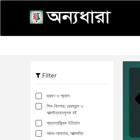
Filter
ভ্রমণ ও প্রবাস
শিশু-কিশোর: রেফারেন্স ও
আত্মউন্নয়নমূলক বই
প্রত্নতাত্ত্বিক ইতিহাস
আদব-আখলাক, আত্মশুদ্ধি