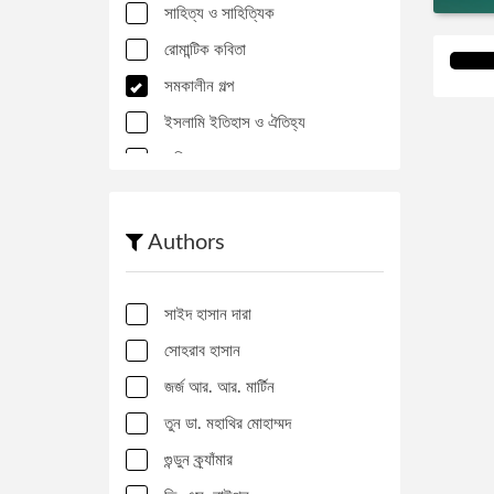
সাহিত্য ও সাহিত্যিক
রোমান্টিক কবিতা
সমকালীন গল্প
ইসলামি ইতিহাস ও ঐতিহ্য
কবিতা
আন্তর্জাতিক রাজনীতি
রহস্য উপন্যাস
Authors
যুদ্ধাপরাধ, গণহত্যা, শরণার্থী, নারী ও শিশু
রাজনীতি বিষয়ক প্রবন্ধ
সাইদ হাসান দারা
লোকসাহিত্য
সোহরাব হাসান
বিজ্ঞানভিত্তিক প্রবন্ধ
জর্জ আর. আর. মার্টিন
সংকলন
তুন ডা. মহাথির মোহাম্মদ
মানসিক ও কাউন্সেলিং
গুন্ডুন ক্র্যাঁমার
সাংবাদিকতার কলাকৌশল