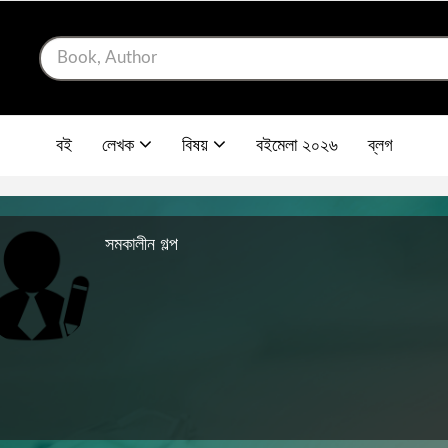
বই
লেখক
বিষয়
বইমেলা ২০২৬
ব্লগ
সমকালীন গল্প