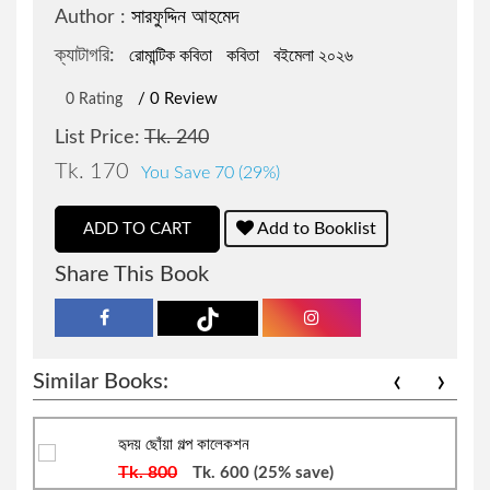
Author :
সারফুদ্দিন আহমেদ
জওহরলাল নেহেরু
রোমান্টিক উপন্যাস
ক্যাটাগরি:
রোমান্টিক কবিতা
কবিতা
বইমেলা ২০২৬
/ 0 Review
0 Rating
বারাক ওবামা
রাজনীতি বিষয়ক প্রবন্ধ
List Price:
Tk. 240
Tk. 170
You Save 70 (29%)
বিভূতিভূষণ বন্দ্যোপাধ্যায়
প্রফেশনাল ও ক্যারিয়ার উন্নয়ন
Add to Booklist
ADD TO CART
সৌমেন সাহা
বিজ্ঞানভিত্তিক প্রবন্ধ
Share This Book
শরীফুল হাসান
আত্ন-উন্নয়ন ও মোটিভেশন
জোনাথন এল.লী
ফ্রিল্যান্সিং ও আউটসোর্সিং
‹
›
Similar Books:
মহিউদ্দিন আহমদ
ডায়েরি ও চিঠিপত্র সংকলন
হৃদয় ছোঁয়া গল্প কালেকশন
Tk. 800
Tk. 600
(25% save)