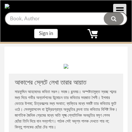
Main Menu
Main Menu
লেখক
বিষয়
Sign in
সাইদ হাসান দারা
ভ্রমণ ও প্রবাস
সোহরাব হাসান
রোমান্টিক কবিতা
জর্জ আর. আর. মার্টিন
সমকালীন গল্প
আকাশের স্লেটে লেখা তারার আয়াত
সারফুদ্দিন আহমেদের কবিতা সরল। সহজ। ছন্দময়। অস্পষ্টতামুক্ত স্বচ্ছ শব্দের
তুন ডা. মহাথির মোহাম্মদ
সমকালীন উপন্যাস
মধ্য দিয়ে গভীর অন্তর্দশনের উন্মোচন তার কবিতার সহজাত শৈলী। ইপমার
ভেতরে উপমা; চিত্রকল্পের মধ্য সংঘাত; ব্যক্তির মধ্যে সমষ্টি তার কবিতায় ফুটে
গুন্ডুন ক্র্যাঁমার
কবিতা
ওঠে। সেনসুয়াসনেস বা ইন্দ্রিয়গ্রাহ্য অনুভূতির বন্দনা তার কবিতার বিশিষ্ট দিক।
জাগতিক জৈবিক প্রেমের মধ্যে অতি সূক্ষ্ম প্লেটোনিক অনভূতির মসৃণ পেলব
ছোঁয়া তিনি দিয়ে যান সন্তর্পণে। পাঠক সেই অদৃশ্য পালক দেখতে পায় না;
ভি. এস. নাইপল
রহস্য উপন্যাস
কিন্তু পালকের ছোঁয়া টের পায়।