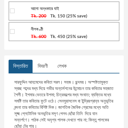
সারফুদ্দিন আহমেদ
বিক্রয় ও বিপণন
আলো অন্ধকারে যাই
Tk. 200
Tk. 150
(25% save)
ডানকান ক্লার্ক
সায়েন্স ফিকশন
নীলকণ্ঠী
রফিকুর রশীদ
দক্ষতা বৃদ্ধি
Tk. 600
Tk. 450
(25% save)
সালাহ উদ্দিন মাহমুদ
উদ্যোক্তা ও ব্যবসায়িক ব্যক্তিত্ব
বিস্তারিত
বিবরণী
লেখক
হাবীবুল্লাহ সিরাজী
আত্ম-উন্নয়ন ও মেডিটেশন
সারফুদ্দিন আহমেদের কবিতা সরল। সহজ। ছন্দময়। অস্পষ্টতামুক্ত
ইলমা বেহরোজ
ব্যবসা-বানিজ্য ও অর্থনীতি বিষয়ক
স্বচ্ছ শব্দের মধ্য দিয়ে গভীর অন্তর্দশনের উন্মোচন তার কবিতার সহজাত
শৈলী। ইপমার ভেতরে উপমা; চিত্রকল্পের মধ্য সংঘাত; ব্যক্তির মধ্যে
সমষ্টি তার কবিতায় ফুটে ওঠে। সেনসুয়াসনেস বা ইন্দ্রিয়গ্রাহ্য অনুভূতির
মাহবুবা চৌধুরী
অনুবাদ: আত্ম-উন্নয়ন ও মেডিটেশন
বন্দনা তার কবিতার বিশিষ্ট দিক। জাগতিক জৈবিক প্রেমের মধ্যে অতি
সূক্ষ্ম প্লেটোনিক অনভূতির মসৃণ পেলব ছোঁয়া তিনি দিয়ে যান
সন্তর্পণে। পাঠক সেই অদৃশ্য পালক দেখতে পায় না; কিন্তু পালকের
সাদাত হোসাইন
আত্ম-উন্নয়ন, মোটিভেশনাল ও মেডিটেশন
ছোঁয়া টের পায়।