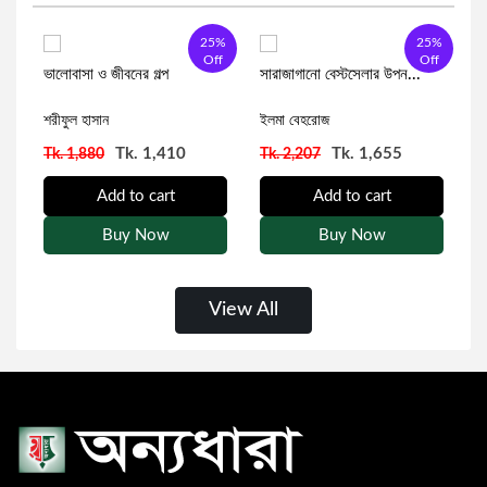
5%
25%
25%
সৈয়দ আনোয়ার হোসেন
রহস্য ও গোয়েন্দা উপন্যাস
f
Off
Off
ভালোবাসা ও জীবনের গল্প
সারাজাগানো বেস্টসেলার উপন...
জ
শরীফুল হাসান
ফাবিয়াহ্ মমো
ইলমা বেহরোজ
ই
সাইমন জাকারিয়া
অতিপ্রাকৃত ও ভৌতিক
Tk. 1,410
Tk. 1,655
Tk. 1,880
Tk. 2,207
T
ড. জিতেন্দ্র লাল বড়ুয়া
থ্রিলার
Add to cart
Add to cart
Buy Now
Buy Now
মিশেল ওবামা
বাংলা কবিতা
View All
রেশমী রফিক
ভৌতিক উপন্যাস
বলাইচাঁদ মুখোপাধ্যায়
প্যারাসাইকোলজিকাল উপন্যাস
ইসমত আরা প্রিয়া
ধ্রুপদী বই