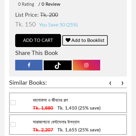
/ 0 Review
0 Rating
জওহরলাল নেহেরু
রোমান্টিক উপন্যাস
List Price:
Tk. 200
Tk. 150
You Save 50 (25%)
বারাক ওবামা
রাজনীতি বিষয়ক প্রবন্ধ
Add to Booklist
ADD TO CART
বিভূতিভূষণ বন্দ্যোপাধ্যায়
প্রফেশনাল ও ক্যারিয়ার উন্নয়ন
Share This Book
সৌমেন সাহা
বিজ্ঞানভিত্তিক প্রবন্ধ
‹
›
Similar Books:
শরীফুল হাসান
আত্ন-উন্নয়ন ও মোটিভেশন
ভালোবাসা ও জীবনের গল্প
জোনাথন এল.লী
ফ্রিল্যান্সিং ও আউটসোর্সিং
Tk. 1,880
Tk. 1,410
(25% save)
মহিউদ্দিন আহমদ
ডায়েরি ও চিঠিপত্র সংকলন
সারাজাগানো বেস্টসেলার উপন্যাস
Tk. 2,207
Tk. 1,655
(25% save)