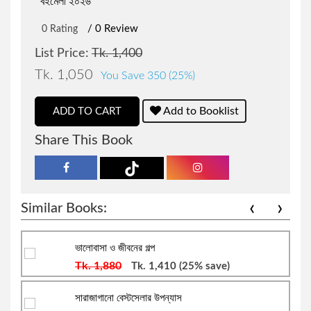
বইমেলা ২০২৬
সারফুদ্দিন আহমেদ
বিক্রয় ও বিপণন
/ 0 Review
0 Rating
ডানকান ক্লার্ক
সায়েন্স ফিকশন
List Price:
Tk. 1,400
Tk. 1,050
You Save 350 (25%)
রফিকুর রশীদ
দক্ষতা বৃদ্ধি
Add to Booklist
ADD TO CART
সালাহ উদ্দিন মাহমুদ
উদ্যোক্তা ও ব্যবসায়িক ব্যক্তিত্ব
Share This Book
হাবীবুল্লাহ সিরাজী
আত্ম-উন্নয়ন ও মেডিটেশন
‹
›
Similar Books:
ইলমা বেহরোজ
ব্যবসা-বানিজ্য ও অর্থনীতি বিষয়ক
ভালোবাসা ও জীবনের গল্প
মাহবুবা চৌধুরী
অনুবাদ: আত্ম-উন্নয়ন ও মেডিটেশন
Tk. 1,880
Tk. 1,410
(25% save)
সাদাত হোসাইন
আত্ম-উন্নয়ন, মোটিভেশনাল ও মেডিটেশন
সারাজাগানো বেস্টসেলার উপন্যাস