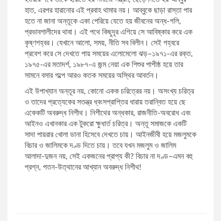
হাত, এরপর হারানোর এই প্রবাহ থামার নয়। আব্বুকে ছাড়া রাস্তা পার
হতে না জানা অন্তূকে একা পেরিয়ে যেতে হয় জীবনের অন্ধ-গলি,
সৈয়দ আনোয়ার হোসেন
রহস্য ও গোয়েন্দা উপন্যাস
প্রভাবশালীদের থাবা। এই পথে কিছুদূর এগিয়ে সে আবিষ্কার করে এক
কৃষ্ণগহ্বর। যেখানে আলো, সময়, নীতি সব বিলীন। সেই গহ্বরে
প্রবেশ করে সে দেখতে পায় সময়ের এলোমেলো ঝড়–১৯৭১-এর রক্ত,
সাইমন জাকারিয়া
অতিপ্রাকৃত ও ভৌতিক
১৯৭৫-এর মতাদর্শ, ১৯৮৭-এ জন্ম নেয়া এক শিশুর পাপীষ্ঠ হয়ে তার
সামনে বসার গল্পে আরও কতক সময়ের অস্থির আবর্তন।
ড. জিতেন্দ্র লাল বড়ুয়া
থ্রিলার
এই উপাখ্যান অন্তূর নয়, কোনো একক চরিত্রের নয়। অসংখ্য চরিত্র
ও তাদের প্রত্যেকের সতন্ত্র ধ্বংসপ্রাপ্তির ধারায় তরান্বিত হয়ে ছে
একেকটি অবরুদ্ধ নিশীথ। নিশীথের অন্ধকার, রাজনীতি-অবরোধ এবং
মিশেল ওবামা
বাংলা কবিতা
আইনও এখানকার এক টুকরো ক্ষুধার্ত চরিত্র। অন্তূ সমাজকে একটি
সাদা পায়রার খোলা ডানা হিসেবে দেখতে চায়। আইনজীবী হয়ে মজলুমকে
রেশমী রফিক
ভৌতিক উপন্যাস
বিচার ও জালিমকে দণ্ড দিতে চায়। তবে যখন মজলুম ও জালিম
আলাদা-দুজন নয়, সেই একজনের প্রাপ্য কী? বিচার না দণ্ড–এমন বহু
প্রশ্ন, পতন-উত্থানের আখ্যান অবরুদ্ধ নিশীথ!
বলাইচাঁদ মুখোপাধ্যায়
প্যারাসাইকোলজিকাল উপন্যাস
ইসমত আরা প্রিয়া
ধ্রুপদী বই