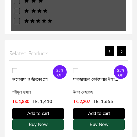
‹
›
Related Products
5%
25%
25%
f
Off
Off
ভালোবাসা ও জীবনের গল্প
সারাজাগানো বেস্টসেলার উপন...
জ
শরীফুল হাসান
ফাবিয়াহ্ মমো
ইলমা বেহরোজ
ই
Tk. 1,410
Tk. 1,655
Tk. 1,880
Tk. 2,207
T
Add to cart
Add to cart
Buy Now
Buy Now