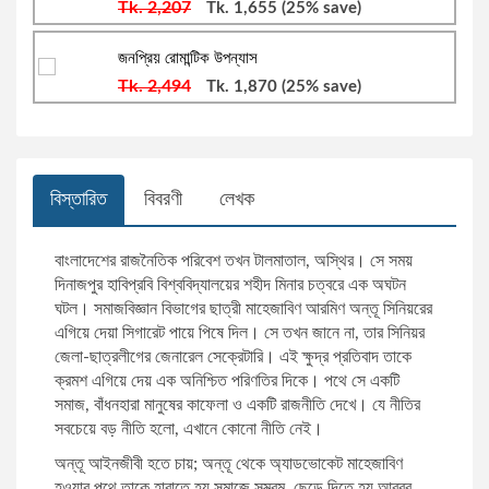
Tk. 2,207
Tk. 1,655
(25% save)
রবিন জামান খান
জীবনী ও স্মৃতিচারণ: বিবিধ
জনপ্রিয় রোমান্টিক উপন্যাস
Tk. 2,494
Tk. 1,870
(25% save)
জন সি. ম্যাক্সওয়েল
রাজনৈতিক ব্যক্তিত্ব
আবদুল্লাহ আল মোহন
ব্যবসা, বিনিয়োগ ও অর্থনীতিঃ বিবিধ
বিস্তারিত
বিবরণী
লেখক
মনোয়ারুল ইসলাম
স্বাস্থ্যবিধি ও পরামর্শ
বাংলাদেশের রাজনৈতিক পরিবেশ তখন টালমাতাল, অস্থির। সে সময়
দিনাজপুর হাবিপ্রবি বিশ্ববিদ্যালয়ের শহীদ মিনার চত্বরে এক অঘটন
শামসুজ্জামান শামস
কম্পিউটার প্রোগ্রামিং
ঘটল। সমাজবিজ্ঞান বিভাগের ছাত্রী মাহেজাবিণ আরমিণ অন্তূ সিনিয়রের
এগিয়ে দেয়া সিগারেট পায়ে পিষে দিল। সে তখন জানে না, তার সিনিয়র
ড. মো. আনোয়ারুল ইসলাম
অনুবাদ: জীবনী, স্মৃতিচারণ ও সাক্ষাৎকার
জেলা-ছাত্রলীগের জেনারেল সেক্রেটারি। এই ক্ষুদ্র প্রতিবাদ তাকে
ক্রমশ এগিয়ে দেয় এক অনিশ্চিত পরিণতির দিকে। পথে সে একটি
সমাজ, বাঁধনহারা মানুষের কাফেলা ও একটি রাজনীতি দেখে। যে নীতির
মো. মোরশেদুল আলম
গণিত
সবচেয়ে বড় নীতি হলো, এখানে কোনো নীতি নেই।
অন্তূ আইনজীবী হতে চায়; অন্তূ থেকে অ্যাডভোকেট মাহেজাবিণ
সেলিনা হোসেন
বিজ্ঞানী
হওয়ার পথে তাকে হারাতে হয় সমাজে সম্ভ্রম, ছেড়ে দিতে হয় আব্বুর