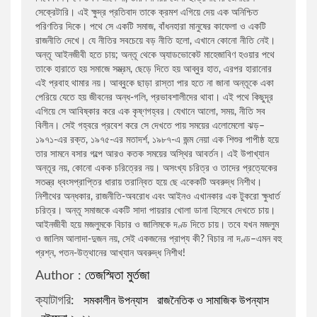
সেক্রেটারি। এই ক্ষুদ্র প্রতিবাদ তাকে ক্রমশ এগিয়ে দেয় এক অনিশ্চিত
পরিণতির দিকে। পথে সে একটি সমাজ, বাঁধনহারা মানুষের কাফেলা ও একটি
জওহরলাল নেহেরু
রোমান্টিক উপন্যাস
রাজনীতি দেখে। যে নীতির সবচেয়ে বড় নীতি হলো, এখানে কোনো নীতি নেই।
অন্তূ আইনজীবী হতে চায়; অন্তূ থেকে অ্যাডভোকেট মাহেজাবিণ হওয়ার পথে
তাকে হারাতে হয় সমাজে সম্ভ্রম, ছেড়ে দিতে হয় আব্বুর হাত, এরপর হারানোর
বারাক ওবামা
রাজনীতি বিষয়ক প্রবন্ধ
এই প্রবাহ থামার নয়। আব্বুকে ছাড়া রাস্তা পার হতে না জানা অন্তূকে একা
পেরিয়ে যেতে হয় জীবনের অন্ধ-গলি, প্রভাবশালীদের থাবা। এই পথে কিছুদূর
এগিয়ে সে আবিষ্কার করে এক কৃষ্ণগহ্বর। যেখানে আলো, সময়, নীতি সব
বিভূতিভূষণ বন্দ্যোপাধ্যায়
প্রফেশনাল ও ক্যারিয়ার উন্নয়ন
বিলীন। সেই গহ্বরে প্রবেশ করে সে দেখতে পায় সময়ের এলোমেলো ঝড়–
১৯৭১-এর রক্ত, ১৯৭৫-এর মতাদর্শ, ১৯৮৭-এ জন্ম নেয়া এক শিশুর পাপীষ্ঠ হয়ে
তার সামনে বসার গল্পে আরও কতক সময়ের অস্থির আবর্তন। এই উপাখ্যান
সৌমেন সাহা
বিজ্ঞানভিত্তিক প্রবন্ধ
অন্তূর নয়, কোনো একক চরিত্রের নয়। অসংখ্য চরিত্র ও তাদের প্রত্যেকের
সতন্ত্র ধ্বংসপ্রাপ্তির ধারায় তরান্বিত হয়ে ছে একেকটি অবরুদ্ধ নিশীথ।
শরীফুল হাসান
আত্ন-উন্নয়ন ও মোটিভেশন
নিশীথের অন্ধকার, রাজনীতি-অবরোধ এবং আইনও এখানকার এক টুকরো ক্ষুধার্ত
চরিত্র। অন্তূ সমাজকে একটি সাদা পায়রার খোলা ডানা হিসেবে দেখতে চায়।
আইনজীবী হয়ে মজলুমকে বিচার ও জালিমকে দণ্ড দিতে চায়। তবে যখন মজলুম
জোনাথন এল.লী
ফ্রিল্যান্সিং ও আউটসোর্সিং
ও জালিম আলাদা-দুজন নয়, সেই একজনের প্রাপ্য কী? বিচার না দণ্ড–এমন বহু
প্রশ্ন, পতন-উত্থানের আখ্যান অবরুদ্ধ নিশীথ!
Author :
তেজস্মিতা মুর্তজা
মহিউদ্দিন আহমদ
ডায়েরি ও চিঠিপত্র সংকলন
ক্যাটাগরি:
সমকালীন উপন্যাস
রাজনৈতিক ও সামাজিক উপন্যাস