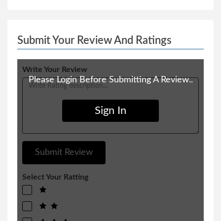
কেইট ডেই
রোমান্টিক গল্প
Submit Your Review And Ratings
আরাফাত শাহরিয়ার
অতিপ্রাকৃত ও ভৌতিক উপন্যাস
ফ্লোরা সরকার
চিরায়ত গল্প
Write Your Review
Please Login Before Submitting A Review..
Sign In
Select Your Ratting