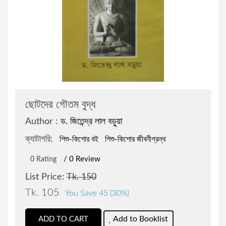
জওহরলাল নেহেরু
রোমান্টিক উপন্যাস
বারাক ওবামা
রাজনীতি বিষয়ক প্রবন্ধ
বিভূতিভূষণ বন্দ্যোপাধ্যায়
প্রফেশনাল ও ক্যারিয়ার উন্নয়ন
ছোটদের গৌতম বুদ্ধ
সৌমেন সাহা
বিজ্ঞানভিত্তিক প্রবন্ধ
Author :
ড. জিতেন্দ্র লাল বড়ুয়া
ক্যাটাগরি:
শিশু-কিশোর বই
শিশু-কিশোর জীবনীগ্রন্থ
শরীফুল হাসান
আত্ন-উন্নয়ন ও মোটিভেশন
/ 0 Review
0 Rating
জোনাথন এল.লী
ফ্রিল্যান্সিং ও আউটসোর্সিং
List Price:
Tk. 150
Tk. 105
You Save 45 (30%)
মহিউদ্দিন আহমদ
ডায়েরি ও চিঠিপত্র সংকলন
Add to Booklist
ADD TO CART