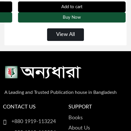
কেইট ডেই
রোমান্টিক গল্প
Add to cart
Buy Now
আরাফাত শাহরিয়ার
অতিপ্রাকৃত ও ভৌতিক উপন্যাস
View All
ফ্লোরা সরকার
চিরায়ত গল্প
A Leading and Trusted Publication house in Bangladesh
CONTACT US
SUPPORT
Books
+880 1919-113224
About Us