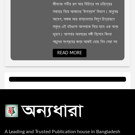
জীবনের গভীর গল্প আর বিচিত্র সব চরিত্রের
সমাহার নিয়ে আমাদের 'উপন্যাস' বিভাগ। মানুষের
জওহরলাল নেহেরু
রোমান্টিক উপন্যাস
আবেগ, সমাজ আর বাস্তবতার নিপুণ চিত্রায়নে
সমৃদ্ধ এই বইগুলো আপনাকে নিয়ে যাবে এক অন্য
বারাক ওবামা
রাজনীতি বিষয়ক প্রবন্ধ
ভুবনে। আপনার অবসরের সঙ্গী হিসেবে কিংবা
পছন্দের সংগ্রহের জন্য আজই বেছে নিন সেরা সব
বিভূতিভূষণ বন্দ্যোপাধ্যায়
প্রফেশনাল ও ক্যারিয়ার উন্নয়ন
জনপ্রিয় উপন্যাস।
READ MORE
সৌমেন সাহা
বিজ্ঞানভিত্তিক প্রবন্ধ
শরীফুল হাসান
আত্ন-উন্নয়ন ও মোটিভেশন
জোনাথন এল.লী
ফ্রিল্যান্সিং ও আউটসোর্সিং
মহিউদ্দিন আহমদ
ডায়েরি ও চিঠিপত্র সংকলন
A Leading and Trusted Publication house in Bangladesh