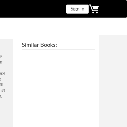
Sign in
Similar Books:
কে
য়
মেশে
ই
িটি
র এই
য,