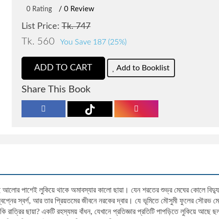
/ 0 Review
0 Rating
List Price:
Tk. 747
Tk. 560
You Save 187 (25%)
ADD TO CART
Add to Booklist
Share This Book
আলোর পাশেই লুকিয়ে থাকে অমাবস্যার কালো ছায়া। যেন শরতের শুভ্র মেঘের কোলে বিদ্যুতের
্বপ্নের স্বর্গ, আর তার প্রিয়তমের জীবনে নরকের দ্বার। যে ভূমিতে মৌসুমী ফুলের সৌরভ ম
রাত্রির ছায়া? একটি রহস্যময় বাঁধন, যেখানে প্রতিজ্ঞার প্রতিটি পাপড়িতে লুকিয়ে আছে ছল