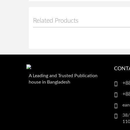
Related Products
CONT
A Leading and Trusted Publication
house in Bangladesh
+8
+8
ean
38/
110