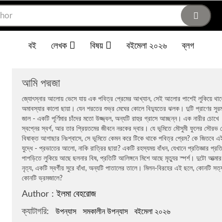
বই
লেখক
বিষয়
বইমেলা ২০২৬
ব্লগ
আমি পদ্মজা
জ্যোৎস্নার আলোয় ভেসে যায় এক পবিত্র প্রেমের আখ্যান, সেই আলোর পাশেই লুকিয়ে থা
অমাবস্যার কালো ছায়া। যেন শরতের শুভ্র মেঘের কোলে বিদ্যুতের ঝলক। দুটি প্রাণের সুরম
জাল - একটি পূর্ণিমার চাঁদের মতো উজ্জ্বল, অন্যটি রাহুর গ্রাসে আচ্ছন্ন। এক নারীর চোখে
স্বপ্নের স্বর্গ, আর তার প্রিয়তমের জীবনে নরকের দ্বার। যে ভূমিতে মৌসুমী ফুলের সৌরভ 
বিষাক্ত আগাছার নিঃশ্বাসে, সে ভূমিতে কেমন করে টিকে থাকে পবিত্র প্রেম? কে জিতবে এ
যুদ্ধে - প্রভাতের আলো, নাকি রাত্রির ছায়া? একটি রহস্যময় বাঁধন, যেখানে প্রতিজ্ঞার প্রত
পাপড়িতে লুকিয়ে আছে ছলনার বিষ, প্রতিটি আলিঙ্গনে মিশে আছে মৃত্যুর স্পর্শ। দুটো আত্মা
নৃত্য, একটি স্বর্গীয় সুরে বাঁধা, অন্যটি পাতালের তালে। মিলন-বিরহের এই ছলে, কোনটি সত্
কোনটি ভ্রমজালে?
Author :
ইলমা বেহরোজ
ক্যাটাগরি:
উপন্যাস
সমকালীন উপন্যাস
বইমেলা ২০২৬