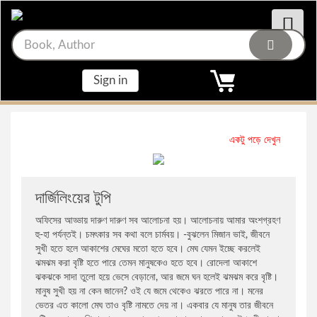
Main Menu
Main Menu
লেখক
বিষয়
Sign in
সাইদ হাসান দারা
ভ্রমণ ও প্রবাস
সোহরাব হাসান
রোমান্টিক কবিতা
একটু পড়ে দেখুন
জর্জ আর. আর. মার্টিন
সমকালীন গল্প
দার্জিলিংয়ের টুপি
অফিসের আড্ডায় দারুণ দারুণ সব আলোচনা হয়। আলোচনায় আমার অংশগ্রহণ
তুন ডা. মহাথির মোহাম্মদ
সমকালীন উপন্যাস
হু-হা পর্যন্তই। চমৎকার সব কথা বলে চার্মবয়। -বুঝলেন মিজান ভাই, জীবনে
সুখী হতে হলে আকাশের মেঘের মতো হতে হবে। মেঘ যেমন ইচ্ছে করলেই
গুন্ডুন ক্র্যাঁমার
কবিতা
ঝমঝম করা বৃষ্টি হতে পারে তেমন মানুষকেও হতে হবে। রোদেলা আকাশে
ঝকঝকে সাদা তুলো হয়ে ভেসে বেড়ানো, আর জমে ঘন হলেই ঝমঝম করে বৃষ্টি।
মানুষ সুখী হয় না কেন জানেন? ওই যে জমে থেকেও ঝরতে পারে না। মনের
ভি. এস. নাইপল
রহস্য উপন্যাস
ভেতর এত কালো মেঘ তাও বৃষ্টি নামতে দেয় না। একবার যে মানুষ তার জীবনে