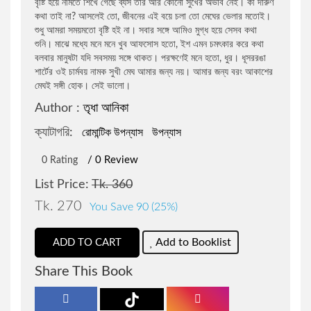
বৃষ্টি হয়ে নামতে শিখে গেছে ব্যস তার আর কোনো সুখের অভাব নেই। কী দারুণ
কথা তাই না? আসলেই তো, জীবনের এই বয়ে চলা তো মেঘের ভেলার মতোই।
জওহরলাল নেহেরু
রোমান্টিক উপন্যাস
শুধু আমরা সময়মতো বৃষ্টি হই না। সবার সঙ্গে আমিও মুগ্ধ হয়ে সেসব কথা
শুনি। মাঝে মধ্যে মনে মনে খুব আফসোস হতো, ইশ এমন চমৎকার করে কথা
বলবার মানুষটা যদি সবসময় সঙ্গে থাকত। পরক্ষণেই মনে হতো, ধুর। ধূসররঙা
বারাক ওবামা
রাজনীতি বিষয়ক প্রবন্ধ
শার্টের ওই চার্মবয় নামক সুখী মেঘ আমার জন্য নয়। আমার জন্য বরং আকাশের
মেঘই সঙ্গী হোক। সেই ভালো।
Author :
তৃধা আনিকা
বিভূতিভূষণ বন্দ্যোপাধ্যায়
প্রফেশনাল ও ক্যারিয়ার উন্নয়ন
ক্যাটাগরি:
রোমান্টিক উপন্যাস
উপন্যাস
সৌমেন সাহা
বিজ্ঞানভিত্তিক প্রবন্ধ
/ 0 Review
0 Rating
List Price:
Tk. 360
শরীফুল হাসান
আত্ন-উন্নয়ন ও মোটিভেশন
Tk. 270
You Save 90 (25%)
জোনাথন এল.লী
ফ্রিল্যান্সিং ও আউটসোর্সিং
Add to Booklist
ADD TO CART
Share This Book
মহিউদ্দিন আহমদ
ডায়েরি ও চিঠিপত্র সংকলন