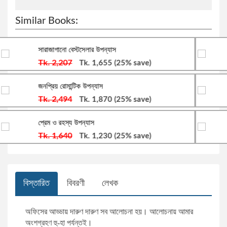
সারফুদ্দিন আহমেদ
বিক্রয় ও বিপণন
Similar Books:
ডানকান ক্লার্ক
সায়েন্স ফিকশন
হৃদয়ছোঁয়া উপন্যাস
Tk. 2,174
Tk. 1,630
(25% save)
রফিকুর রশীদ
দক্ষতা বৃদ্ধি
হৃদয়স্পর্শী উপন্যাস কালেকশন
সালাহ উদ্দিন মাহমুদ
উদ্যোক্তা ও ব্যবসায়িক ব্যক্তিত্ব
Tk. 2,320
Tk. 1,740
(25% save)
নীলকণ্ঠী
হাবীবুল্লাহ সিরাজী
আত্ম-উন্নয়ন ও মেডিটেশন
Tk. 600
Tk. 450
(25% save)
ইলমা বেহরোজ
ব্যবসা-বানিজ্য ও অর্থনীতি বিষয়ক
বিস্তারিত
বিবরণী
লেখক
মাহবুবা চৌধুরী
অনুবাদ: আত্ম-উন্নয়ন ও মেডিটেশন
অফিসের আড্ডায় দারুণ দারুণ সব আলোচনা হয়। আলোচনায় আমার
সাদাত হোসাইন
আত্ম-উন্নয়ন, মোটিভেশনাল ও মেডিটেশন
অংশগ্রহণ হু-হা পর্যন্তই।