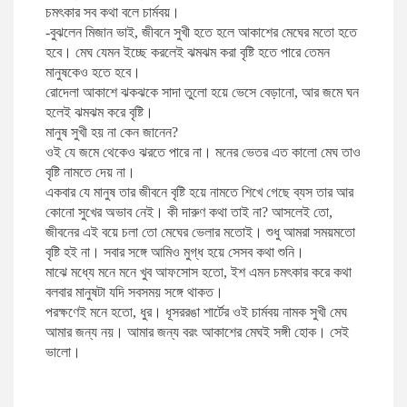
চমৎকার সব কথা বলে চার্মবয়।
রবিন জামান খান
জীবনী ও স্মৃতিচারণ: বিবিধ
-বুঝলেন মিজান ভাই, জীবনে সুখী হতে হলে আকাশের মেঘের মতো হতে
হবে। মেঘ যেমন ইচ্ছে করলেই ঝমঝম করা বৃষ্টি হতে পারে তেমন
মানুষকেও হতে হবে।
জন সি. ম্যাক্সওয়েল
রাজনৈতিক ব্যক্তিত্ব
রোদেলা আকাশে ঝকঝকে সাদা তুলো হয়ে ভেসে বেড়ানো, আর জমে ঘন
হলেই ঝমঝম করে বৃষ্টি।
মানুষ সুখী হয় না কেন জানেন?
আবদুল্লাহ আল মোহন
ব্যবসা, বিনিয়োগ ও অর্থনীতিঃ বিবিধ
ওই যে জমে থেকেও ঝরতে পারে না। মনের ভেতর এত কালো মেঘ তাও
বৃষ্টি নামতে দেয় না।
মনোয়ারুল ইসলাম
স্বাস্থ্যবিধি ও পরামর্শ
একবার যে মানুষ তার জীবনে বৃষ্টি হয়ে নামতে শিখে গেছে ব্যস তার আর
কোনো সুখের অভাব নেই। কী দারুণ কথা তাই না? আসলেই তো,
জীবনের এই বয়ে চলা তো মেঘের ভেলার মতোই। শুধু আমরা সময়মতো
শামসুজ্জামান শামস
কম্পিউটার প্রোগ্রামিং
বৃষ্টি হই না। সবার সঙ্গে আমিও মুগ্ধ হয়ে সেসব কথা শুনি।
মাঝে মধ্যে মনে মনে খুব আফসোস হতো, ইশ এমন চমৎকার করে কথা
বলবার মানুষটা যদি সবসময় সঙ্গে থাকত।
ড. মো. আনোয়ারুল ইসলাম
অনুবাদ: জীবনী, স্মৃতিচারণ ও সাক্ষাৎকার
পরক্ষণেই মনে হতো, ধুর। ধূসররঙা শার্টের ওই চার্মবয় নামক সুখী মেঘ
আমার জন্য নয়। আমার জন্য বরং আকাশের মেঘই সঙ্গী হোক। সেই
মো. মোরশেদুল আলম
গণিত
ভালো।
সেলিনা হোসেন
বিজ্ঞানী