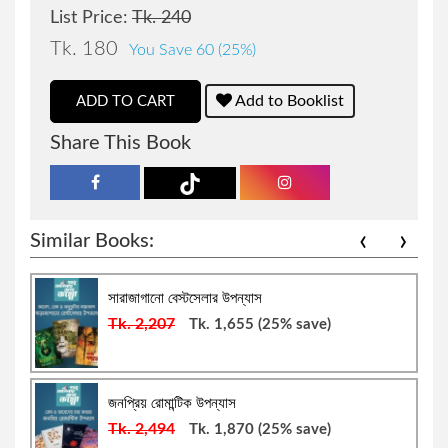
সারফুদ্দিন আহমেদ
বিক্রয় ও বিপণন
List Price:
Tk. 240
Tk. 180
You Save 60 (25%)
ডানকান ক্লার্ক
সায়েন্স ফিকশন
Add to Booklist
ADD TO CART
রফিকুর রশীদ
দক্ষতা বৃদ্ধি
Share This Book
সালাহ উদ্দিন মাহমুদ
উদ্যোক্তা ও ব্যবসায়িক ব্যক্তিত্ব
‹
›
Similar Books:
হাবীবুল্লাহ সিরাজী
আত্ম-উন্নয়ন ও মেডিটেশন
সারাজাগানো বেস্টসেলার উপন্যাস
ইলমা বেহরোজ
ব্যবসা-বানিজ্য ও অর্থনীতি বিষয়ক
Tk. 2,207
Tk. 1,655
(25% save)
মাহবুবা চৌধুরী
অনুবাদ: আত্ম-উন্নয়ন ও মেডিটেশন
জনপ্রিয় রোমান্টিক উপন্যাস
সাদাত হোসাইন
আত্ম-উন্নয়ন, মোটিভেশনাল ও মেডিটেশন
Tk. 2,494
Tk. 1,870
(25% save)