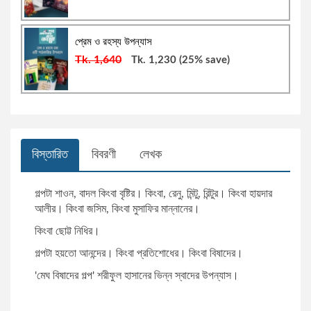
রবিন জামান খান
জীবনী ও স্মৃতিচারণ: বিবিধ
প্রেম ও রহস্য উপন্যাস
Tk. 1,640
Tk. 1,230
(25% save)
জন সি. ম্যাক্সওয়েল
রাজনৈতিক ব্যক্তিত্ব
আবদুল্লাহ আল মোহন
ব্যবসা, বিনিয়োগ ও অর্থনীতিঃ বিবিধ
মনোয়ারুল ইসলাম
স্বাস্থ্যবিধি ও পরামর্শ
বিস্তারিত
বিবরণী
লেখক
শামসুজ্জামান শামস
কম্পিউটার প্রোগ্রামিং
গল্পটা শাওন, বাদল কিংবা বৃষ্টির। কিংবা, রেনু, মিন্টু, রিন্টুর। কিংবা হায়দার
আলীর। কিংবা জসিম, কিংবা মুসাফির মান্নানের।
ড. মো. আনোয়ারুল ইসলাম
অনুবাদ: জীবনী, স্মৃতিচারণ ও সাক্ষাৎকার
কিংবা ছোট্ট নিধির।
গল্পটা হয়তো আনন্দের। কিংবা প্রতিশোধের। কিংবা বিষাদের।
মো. মোরশেদুল আলম
গণিত
'মেঘ বিষাদের গল্প' শরীফুল হাসানের ভিন্ন স্বাদের উপন্যাস।
সেলিনা হোসেন
বিজ্ঞানী