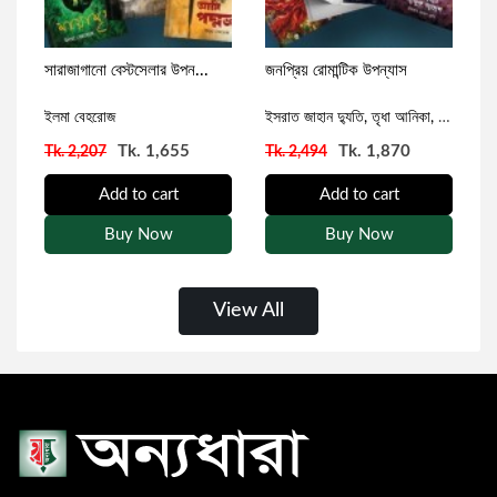
সারাজাগানো বেস্টসেলার উপন...
জনপ্রিয় রোমান্টিক উপন্যাস
প
ইলমা বেহরোজ
ফাবিয়াহ্ মমো
ইসরাত জাহান দ্যুতি,
তৃধা আনিকা,
ফারহানা নিঝ
সা
Tk. 1,655
Tk. 1,870
Tk. 2,207
Tk. 2,494
T
Add to cart
Add to cart
Buy Now
Buy Now
View All