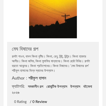
জওহরলাল নেহেরু
রোমান্টিক উপন্যাস
বারাক ওবামা
রাজনীতি বিষয়ক প্রবন্ধ
বিভূতিভূষণ বন্দ্যোপাধ্যায়
প্রফেশনাল ও ক্যারিয়ার উন্নয়ন
মেঘ বিষাদের গল্প
সৌমেন সাহা
বিজ্ঞানভিত্তিক প্রবন্ধ
গল্পটা শাওন, বাদল কিংবা বৃষ্টির। কিংবা, রেনু, মিন্টু, রিন্টুর। কিংবা হায়দার
আলীর। কিংবা জসিম, কিংবা মুসাফির মান্নানের। কিংবা ছোট্ট নিধির। গল্পটা
শরীফুল হাসান
আত্ন-উন্নয়ন ও মোটিভেশন
হয়তো আনন্দের। কিংবা প্রতিশোধের। কিংবা বিষাদের। 'মেঘ বিষাদের গল্প'
শরীফুল হাসানের ভিন্ন স্বাদের উপন্যাস।
Author :
শরীফুল হাসান
জোনাথন এল.লী
ফ্রিল্যান্সিং ও আউটসোর্সিং
ক্যাটাগরি:
সমকালীন গল্প
রোমান্টিক উপন্যাস
উপন্যাস
বইমেলা
২০২৬
মহিউদ্দিন আহমদ
ডায়েরি ও চিঠিপত্র সংকলন
/ 0 Review
0 Rating