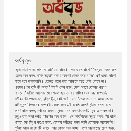
জওহরলাল নেহেরু
রোমান্টিক উপন্যাস
বারাক ওবামা
রাজনীতি বিষয়ক প্রবন্ধ
বিভূতিভূষণ বন্দ্যোপাধ্যায়
প্রফেশনাল ও ক্যারিয়ার উন্নয়ন
অর্ধবৃত্ত
সৌমেন সাহা
বিজ্ঞানভিত্তিক প্রবন্ধ
‘তুমি আমাকে ভালােবাসােতাে? হ্যা বাসি। ‘কেন ভালােবাসাে? ‘অন্যরা যেমন বলে
তেমন করে বলব, নাকি সত্যটা বলব? অন্যরা কেমন করে বলে? ‘এই ধরাে, ভালাে
শরীফুল হাসান
আত্ন-উন্নয়ন ও মোটিভেশন
লাগে বলে ভালােবাসি। তােমার মতাে করে আমাকে আর কেউ বােঝে না।
এইসব। তা তুমি কী বলবে? ‘আমি যেটা বলব, সেটা শুনলে তােমার খারাপ
লাগবে।' মুনিয়া আচমকা যেন শক্ত হয়ে গেল। রাফির সঙ্গে তার সম্পর্কের
জোনাথন এল.লী
ফ্রিল্যান্সিং ও আউটসোর্সিং
সমীকরণটা গােলমেলে, যুক্তিহীন, বেহিসেবি। সে নিজেও জানে না অসম বয়সের
এই তুমুল বিপজ্জনক সম্পর্কটা কেমন করে এই অবধি এলাে! মুনিয়া বলল, বলাে,
শুনি? রাফি বলল, শরীরের জন্য। মুনিয়া যেন অকস্মাৎ কথাটা বুঝতে পারল না।
মহিউদ্দিন আহমদ
ডায়েরি ও চিঠিপত্র সংকলন
তবুও তার সারা শরীর ঝিমঝিম করে উঠল। সে আর্তনাদের স্বরে বলল, কী! রাফি
শান্ত এবং স্থির কণ্ঠে বলল, তােমার শরীরের জন্য আমি তােমাকে ভালােবাসি।
মুনিয়া জানে না সে কী বলবে! তার কেবল মনে হচ্ছে। তার চারপাশের চেনা জগৎ,