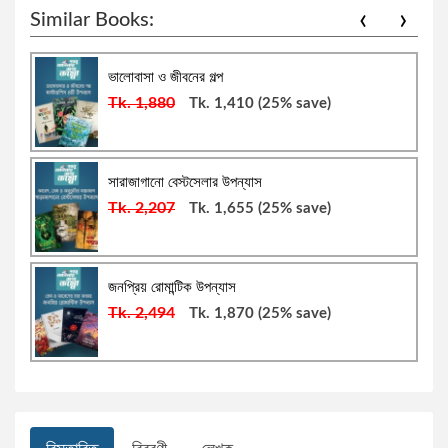
‹
›
Similar Books:
সৈয়দ আনোয়ার হোসেন
রহস্য ও গোয়েন্দা উপন্যাস
ভালোবাসা ও জীবনের গল্প
Tk. 1,880
Tk. 1,410
(25% save)
সাইমন জাকারিয়া
অতিপ্রাকৃত ও ভৌতিক
ড. জিতেন্দ্র লাল বড়ুয়া
থ্রিলার
সারাজাগানো বেস্টসেলার উপন্যাস
Tk. 2,207
Tk. 1,655
(25% save)
মিশেল ওবামা
বাংলা কবিতা
জনপ্রিয় রোমান্টিক উপন্যাস
রেশমী রফিক
ভৌতিক উপন্যাস
Tk. 2,494
Tk. 1,870
(25% save)
বলাইচাঁদ মুখোপাধ্যায়
প্যারাসাইকোলজিকাল উপন্যাস
ইসমত আরা প্রিয়া
ধ্রুপদী বই