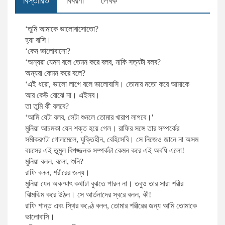
বিস্তারিত
বিবরণী
লেখক
কেইট ডেই
রোমান্টিক গল্প
‘তুমি আমাকে ভালােবাসােতাে?
হ্যা বাসি।
আরাফাত শাহরিয়ার
অতিপ্রাকৃত ও ভৌতিক উপন্যাস
‘কেন ভালােবাসাে?
‘অন্যরা যেমন বলে তেমন করে বলব, নাকি সত্যটা বলব?
ফ্লোরা সরকার
চিরায়ত গল্প
অন্যরা কেমন করে বলে?
‘এই ধরাে, ভালাে লাগে বলে ভালােবাসি। তােমার মতাে করে আমাকে
আর কেউ বােঝে না। এইসব।
তা তুমি কী বলবে?
‘আমি যেটা বলব, সেটা শুনলে তােমার খারাপ লাগবে।'
মুনিয়া আচমকা যেন শক্ত হয়ে গেল। রাফির সঙ্গে তার সম্পর্কের
সমীকরণটা গােলমেলে, যুক্তিহীন, বেহিসেবি। সে নিজেও জানে না অসম
বয়সের এই তুমুল বিপজ্জনক সম্পর্কটা কেমন করে এই অবধি এলাে!
মুনিয়া বলল, বলাে, শুনি?
রাফি বলল, শরীরের জন্য।
মুনিয়া যেন অকস্মাৎ কথাটা বুঝতে পারল না। তবুও তার সারা শরীর
ঝিমঝিম করে উঠল। সে আর্তনাদের স্বরে বলল, কী!
রাফি শান্ত এবং স্থির কণ্ঠে বলল, তােমার শরীরের জন্য আমি তােমাকে
ভালােবাসি।