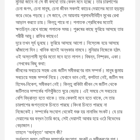
মুনিয়া জানে না সে কী বলবে! তার কেবল মনে হচ্ছে। তার চারপাশের
চেনা জগৎ, চেনা মানুষ, চেনা জীবন সকলই কাচের দেয়ালের মতাে হুড়মুড়
করে ভেঙে পড়ছে। সে জানে, সে আয়নায় প্রসাধনীবিহীন মুখের রেখা
আড়াল করতে চায়। কিন্তু পারে না। পলাতক প্রেমিকের মতােই
ক্ষতচিহ্ন রেখে যাচ্ছে পলাতক সময়। পুরুষের কাছে ফুরিয়ে আসছে তার
শরীরী আয়ু। রাফির কাছেও!
দূরে তখন সূর্য ডুবছে। ফুরিয়ে আসছে আলাে। নিস্তেজ হয়ে আসছে
ঝাঁজালাে দিন। খানিক বাদেই অন্ধকার নামবে। মুনিয়ার নিজেকে হঠাৎ
ওই অস্তগামী সূর্যের মতাে মনে হতে লাগল। বিষন্ন, নিষ্প্রভ, একা।
লেখকের কিছু কথা:
জীবনের সবচেয়ে সহজ এবং জটিল সমীকরণের নাম সম্পর্ক। মানুষ জন্মায়
সবচেয়ে সহজ সম্পর্ক নিয়ে। যেখানে ভান নেই, কপটতা নেই, জটিল সব
হিসেব-নিকেশ, সমীকরণ নেই। কিন্তু বাকিটা জীবন সে জটিল থেকে
জটিলতর সম্পর্কের গলিখুঁজিতে ঘুরে বেড়ায়। এই সময়ে সে সবচেয়ে
বেশি বিভ্রান্ত হতে থাকে। তার কেবলই মনে হতে থাকে, সে তার
চারপাশের জগত্তাকে চিনতে পারছে।কিংবা চিনতে পারছে না
নিজেকেই। সম্পর্কের সংযােগ থেকেই শুরু হয় নানাবিধ সংকট। যে চার
দেয়ালের ঘর বন্ধন তৈরি করে, সেই দেয়ালই আবার হয়ে ওঠে বিভেদের
বেড়াজাল।
তাহলে ‘অর্ধবৃত্ত’ আসলে কী?
অর্ধবৃত্ত মূলত সেইসব সম্পর্কের সংযােগ, সংকট ও সমীকরণের গল্প।