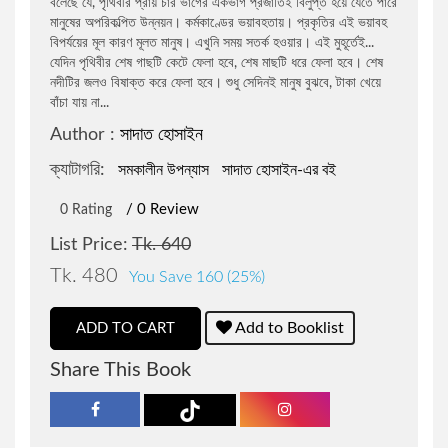
বলেছে যে, পৃথিবীর প্রায় চার ভাগের একভাগ প্রজাতিই বিলুপ্ত হয়ে যেতে পারে
মানুষের অপরিকল্পিত উন্নয়ন। কর্মকাণ্ডের ভয়াবহতায়। প্রকৃতির এই ভয়াবহ
রবিন জামান খান
জীবনী ও স্মৃতিচারণ: বিবিধ
বিপর্যয়ের মূল কারণ মূলত মানুষ। এখুনি সময় সতর্ক হওয়ার। এই মুহূর্তেই...
যেদিন পৃথিবীর শেষ গাছটি কেটে ফেলা হবে, শেষ মাছটি ধরে ফেলা হবে। শেষ
নদীটির জলও বিষাক্ত করে ফেলা হবে। শুধু সেদিনই মানুষ বুঝবে, টাকা খেয়ে
জন সি. ম্যাক্সওয়েল
রাজনৈতিক ব্যক্তিত্ব
বাঁচা যায় না...
Author :
সাদাত হোসাইন
আবদুল্লাহ আল মোহন
ব্যবসা, বিনিয়োগ ও অর্থনীতিঃ বিবিধ
ক্যাটাগরি:
সমকালীন উপন্যাস
সাদাত হোসাইন-এর বই
মনোয়ারুল ইসলাম
স্বাস্থ্যবিধি ও পরামর্শ
/ 0 Review
0 Rating
List Price:
Tk. 640
শামসুজ্জামান শামস
কম্পিউটার প্রোগ্রামিং
Tk. 480
You Save 160 (25%)
ড. মো. আনোয়ারুল ইসলাম
অনুবাদ: জীবনী, স্মৃতিচারণ ও সাক্ষাৎকার
Add to Booklist
ADD TO CART
Share This Book
মো. মোরশেদুল আলম
গণিত
সেলিনা হোসেন
বিজ্ঞানী