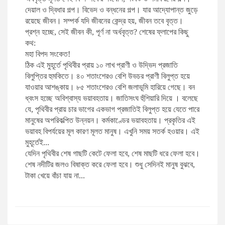
দেয়াল ও দ্বিধার গল্প। বিভেদ ও বন্ধনের গল্প। যার আদ্যোপান্ত জুড়ে
রয়েছে জীবন। সম্পর্ক যদি জীবনের কেন্দ্র হয়, জীবন তবে বৃত্ত।
প্রশ্ন হচ্ছে, সেই জীবন কী, পূর্ণ না অর্ধবৃত্ত?
শেষের ফ্লাপের কিছু
কথ:
মহা বিপদ সংকেত!
ঠিক এই মুহূর্তে পৃথিবীর প্রায় ১০ লাখ প্রাণী ও উদ্ভিদ প্রজাতি
বিলুপ্তির হুমকিতে। ৪০ শতাংশেরও বেশি উভচর প্রাণী বিলুপ্ত হয়ে
যাওয়ার আশঙ্কায়। ৮৫ শতাংশেরও বেশি জলাভূমি হারিয়ে গেছে। বন
ধ্বংস হচ্ছে অবিশ্বাস্য ভয়াবহতায়। জাতিসংঘ হুঁশিয়ারি দিয়ে । বলেছে
যে, পৃথিবীর প্রায় চার ভাগের একভাগ প্রজাতিই বিলুপ্ত হয়ে যেতে পারে
মানুষের অপরিকল্পিত উন্নয়ন। কর্মকাণ্ডের ভয়াবহতায়। প্রকৃতির এই
ভয়াবহ বিপর্যয়ের মূল কারণ মূলত মানুষ। এখুনি সময় সতর্ক হওয়ার। এই
মুহূর্তেই...
যেদিন পৃথিবীর শেষ গাছটি কেটে ফেলা হবে, শেষ মাছটি ধরে ফেলা হবে।
শেষ নদীটির জলও বিষাক্ত করে ফেলা হবে। শুধু সেদিনই মানুষ বুঝবে,
টাকা খেয়ে বাঁচা যায় না...