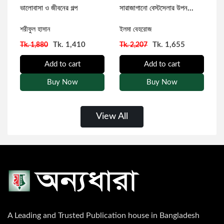
ভালোবাসা ও জীবনের গল্প
সারাজাগানো বেস্টসেলার উপন...
জ
শরীফুল হাসান
ফাবিয়াহ্ মমো
ইলমা বেহরোজ
ই
Tk. 1,410
Tk. 1,655
Tk. 1,880
Tk. 2,207
T
Add to cart
Add to cart
Buy Now
Buy Now
View All
A Leading and Trusted Publication house in Bangladesh