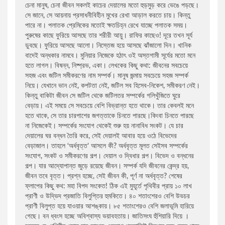
সারফুদ্দিন আহমেদ
বিক্রয় ও বিপণন
চেনা মানুষ, চেনা জীবন সকলই কাচের দেয়ালের মতাে হুড়মুড় করে ভেঙে পড়ছে।
সে জানে, সে আয়নায় প্রসাধনীবিহীন মুখের রেখা আড়াল করতে চায়। কিন্তু
পারে না। পলাতক প্রেমিকের মতােই ক্ষতচিহ্ন রেখে যাচ্ছে পলাতক সময়।
ডানকান ক্লার্ক
সায়েন্স ফিকশন
পুরুষের কাছে ফুরিয়ে আসছে তার শরীরী আয়ু। রাফির কাছেও! দূরে তখন সূর্য
ডুবছে। ফুরিয়ে আসছে আলাে। নিস্তেজ হয়ে আসছে ঝাঁজালাে দিন। খানিক
বাদেই অন্ধকার নামবে। মুনিয়ার নিজেকে হঠাৎ ওই অস্তগামী সূর্যের মতাে মনে
রফিকুর রশীদ
দক্ষতা বৃদ্ধি
হতে লাগল। বিষন্ন, নিষ্প্রভ, একা। লেখকের কিছু কথা: জীবনের সবচেয়ে
সহজ এবং জটিল সমীকরণের নাম সম্পর্ক। মানুষ জন্মায় সবচেয়ে সহজ সম্পর্ক
নিয়ে। যেখানে ভান নেই, কপটতা নেই, জটিল সব হিসেব-নিকেশ, সমীকরণ নেই।
সালাহ উদ্দিন মাহমুদ
উদ্যোক্তা ও ব্যবসায়িক ব্যক্তিত্ব
কিন্তু বাকিটা জীবন সে জটিল থেকে জটিলতর সম্পর্কের গলিখুঁজিতে ঘুরে
বেড়ায়। এই সময়ে সে সবচেয়ে বেশি বিভ্রান্ত হতে থাকে। তার কেবলই মনে
হতে থাকে, সে তার চারপাশের জগত্তাকে চিনতে পারছে।কিংবা চিনতে পারছে
হাবীবুল্লাহ সিরাজী
আত্ম-উন্নয়ন ও মেডিটেশন
না নিজেকেই। সম্পর্কের সংযােগ থেকেই শুরু হয় নানাবিধ সংকট। যে চার
দেয়ালের ঘর বন্ধন তৈরি করে, সেই দেয়ালই আবার হয়ে ওঠে বিভেদের
বেড়াজাল। তাহলে ‘অর্ধবৃত্ত’ আসলে কী? অর্ধবৃত্ত মূলত সেইসব সম্পর্কের
ইলমা বেহরোজ
ব্যবসা-বানিজ্য ও অর্থনীতি বিষয়ক
সংযােগ, সংকট ও সমীকরণের গল্প। দেয়াল ও দ্বিধার গল্প। বিভেদ ও বন্ধনের
গল্প। যার আদ্যোপান্ত জুড়ে রয়েছে জীবন। সম্পর্ক যদি জীবনের কেন্দ্র হয়,
জীবন তবে বৃত্ত। প্রশ্ন হচ্ছে, সেই জীবন কী, পূর্ণ না অর্ধবৃত্ত? শেষের
মাহবুবা চৌধুরী
অনুবাদ: আত্ম-উন্নয়ন ও মেডিটেশন
ফ্লাপের কিছু কথ: মহা বিপদ সংকেত! ঠিক এই মুহূর্তে পৃথিবীর প্রায় ১০ লাখ
প্রাণী ও উদ্ভিদ প্রজাতি বিলুপ্তির হুমকিতে। ৪০ শতাংশেরও বেশি উভচর
প্রাণী বিলুপ্ত হয়ে যাওয়ার আশঙ্কায়। ৮৫ শতাংশেরও বেশি জলাভূমি হারিয়ে
সাদাত হোসাইন
আত্ম-উন্নয়ন, মোটিভেশনাল ও মেডিটেশন
গেছে। বন ধ্বংস হচ্ছে অবিশ্বাস্য ভয়াবহতায়। জাতিসংঘ হুঁশিয়ারি দিয়ে ।