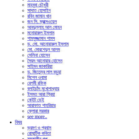
মাহবুবা চৌধুরী
সাদাত হোসাইন
রবিন জামান খান
জন সি. ম্যাক্সওয়েল
আবদুল্লাহ আল মোহন
মনোয়ারুল ইসলাম
শামসুজ্জামান শামস
ড. মো. আনোয়ারুল ইসলাম
মো. মোরশেদুল আলম
সেলিনা হোসেন
সৈয়দ আনোয়ার হোসেন
সাইমন জাকারিয়া
ড. জিতেন্দ্র লাল বড়ুয়া
মিশেল ওবামা
রেশমী রফিক
বলাইচাঁদ মুখোপাধ্যায়
ইসমত আরা প্রিয়া
কেইট ডেই
আরাফাত শাহরিয়ার
ফ্লোরা সরকার
see more..
বিষয়
ভ্রমণ ও প্রবাস
রোমান্টিক কবিতা
সমকালীন গল্প