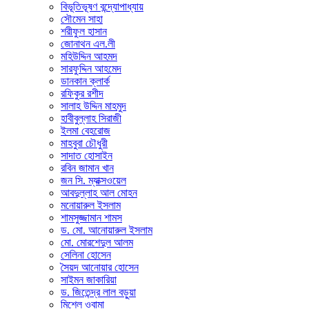
বিভূতিভূষণ বন্দ্যোপাধ্যায়
সৌমেন সাহা
শরীফুল হাসান
জোনাথন এল.লী
মহিউদ্দিন আহমদ
সারফুদ্দিন আহমেদ
ডানকান ক্লার্ক
রফিকুর রশীদ
সালাহ উদ্দিন মাহমুদ
হাবীবুল্লাহ সিরাজী
ইলমা বেহরোজ
মাহবুবা চৌধুরী
সাদাত হোসাইন
রবিন জামান খান
জন সি. ম্যাক্সওয়েল
আবদুল্লাহ আল মোহন
মনোয়ারুল ইসলাম
শামসুজ্জামান শামস
ড. মো. আনোয়ারুল ইসলাম
মো. মোরশেদুল আলম
সেলিনা হোসেন
সৈয়দ আনোয়ার হোসেন
সাইমন জাকারিয়া
ড. জিতেন্দ্র লাল বড়ুয়া
মিশেল ওবামা