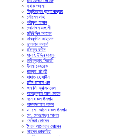
জওহরলাল নেহেরু
বারাক ওবামা
বিভূতিভূষণ বন্দ্যোপাধ্যায়
সৌমেন সাহা
শরীফুল হাসান
জোনাথন এল.লী
মহিউদ্দিন আহমদ
সারফুদ্দিন আহমেদ
ডানকান ক্লার্ক
রফিকুর রশীদ
সালাহ উদ্দিন মাহমুদ
হাবীবুল্লাহ সিরাজী
ইলমা বেহরোজ
মাহবুবা চৌধুরী
সাদাত হোসাইন
রবিন জামান খান
জন সি. ম্যাক্সওয়েল
আবদুল্লাহ আল মোহন
মনোয়ারুল ইসলাম
শামসুজ্জামান শামস
ড. মো. আনোয়ারুল ইসলাম
মো. মোরশেদুল আলম
সেলিনা হোসেন
সৈয়দ আনোয়ার হোসেন
সাইমন জাকারিয়া