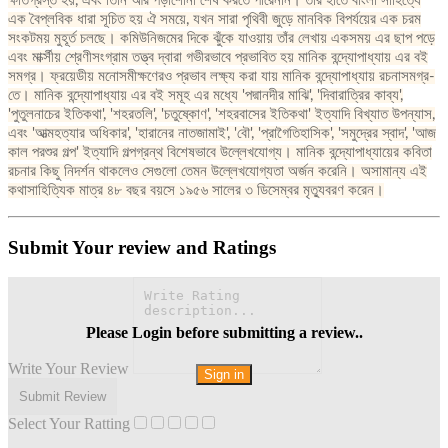
ক্ষতিগ্রস্ত হয়, এবং তিনি আর পড়াশোনা শেষ করতে পারেননি। তাঁর হাতে বাংলা সাহিত্যে
এক বৈপ্লবিক ধারা সূচিত হয় ঐ সময়ে, যখন সারা পৃথিবী জুড়ে মানবিক বিপর্যয়ের এক চরম
সংকটময় মুহূর্ত চলছে। কমিউনিজমের দিকে ঝুঁকে যাওয়ায় তাঁর লেখায় একসময় এর ছাপ পড়ে
এবং মার্ক্সীয় শ্রেণীসংগ্রাম তত্ত্ব দ্বারা গভীরভাবে প্রভাবিত হয় মানিক বন্দ্যোপাধ্যায় এর বই
সমগ্র। ফ্রয়েডীয় মনোসমীক্ষণেরও প্রভাব লক্ষ্য করা যায় মানিক বন্দ্যোপাধ্যায় রচনাসমগ্র-
তে। মানিক বন্দ্যোপাধ্যায় এর বই সমূহ এর মধ্যে 'পদ্মানদীর মাঝি', 'দিবারাত্রির কাব্য',
'পুতুলনাচের ইতিকথা', 'শহরতলি', 'চতুষ্কোণ', 'শহরবাসের ইতিকথা' ইত্যাদি বিখ্যাত উপন্যাস,
এবং 'আত্মহত্যার অধিকার', 'হারানের নাতজামাই', 'বৌ', 'প্রাগৈতিহাসিক', 'সমুদ্রের স্বাদ', 'আজ
কাল পরশুর গল্প' ইত্যাদি গল্পগ্রন্থ বিশেষভাবে উল্লেখযোগ্য। মানিক বন্দ্যোপাধ্যায়ের কবিতা
রচনার কিছু নিদর্শন থাকলেও সেগুলো তেমন উল্লেখযোগ্যতা অর্জন করেনি। অসামান্য এই
কথাসাহিত্যিক মাত্র ৪৮ বছর বয়সে ১৯৫৬ সালের ৩ ডিসেম্বর মৃত্যুবরণ করেন।
Submit Your review and Ratings
Please Login before submitting a review..
Write Your Review
Sign in
Select Your Ratting