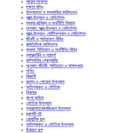
সায়েন্স ফিকশন
দক্ষতা বৃদ্ধি
উদ্যোক্তা ও ব্যবসায়িক ব্যক্তিত্ব
আত্ম-উন্নয়ন ও মেডিটেশন
ব্যবসা-বানিজ্য ও অর্থনীতি বিষয়ক
অনুবাদ: আত্ম-উন্নয়ন ও মেডিটেশন
আত্ম-উন্নয়ন, মোটিভেশনাল ও মেডিটেশন
জীবনী ও স্মৃতিচারণ: বিবিধ
রাজনৈতিক ব্যক্তিত্ব
ব্যবসা, বিনিয়োগ ও অর্থনীতিঃ বিবিধ
স্বাস্থ্যবিধি ও পরামর্শ
কম্পিউটার প্রোগ্রামিং
অনুবাদ: জীবনী, স্মৃতিচারণ ও সাক্ষাৎকার
গণিত
বিজ্ঞানী
রহস্য ও গোয়েন্দা উপন্যাস
অতিপ্রাকৃত ও ভৌতিক
থ্রিলার
বাংলা কবিতা
ভৌতিক উপন্যাস
প্যারাসাইকোলজিকাল উপন্যাস
ধ্রুপদী বই
রোমান্টিক গল্প
অতিপ্রাকৃত ও ভৌতিক উপন্যাস
চিরায়ত গল্প