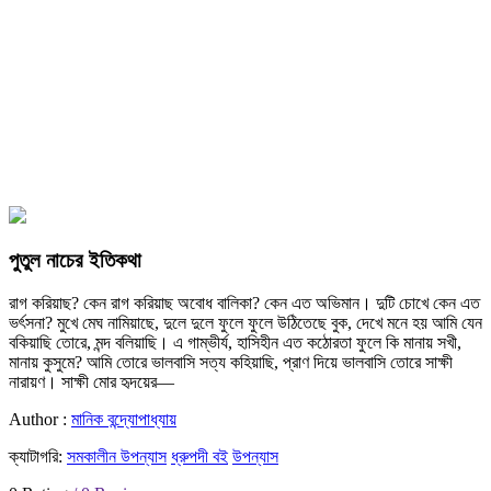
পুতুল নাচের ইতিকথা
রাগ করিয়াছ? কেন রাগ করিয়াছ অবোধ বালিকা? কেন এত অভিমান। দুটি চোখে কেন এত
ভর্ৎসনা? মুখে মেঘ নামিয়াছে, দুলে দুলে ফুলে ফুলে উঠিতেছে বুক, দেখে মনে হয় আমি যেন
বকিয়াছি তোরে, মন্দ বলিয়াছি। এ গাম্ভীর্য, হাসিহীন এত কঠোরতা ফুলে কি মানায় সখী,
মানায় কুসুমে? আমি তোরে ভালবাসি সত্য কহিয়াছি, প্রাণ দিয়ে ভালবাসি তোরে সাক্ষী
নারায়ণ। সাক্ষী মোর হৃদয়ের—
Author :
মানিক বন্দ্যোপাধ্যায়
ক্যাটাগরি:
সমকালীন উপন্যাস
ধ্রুপদী বই
উপন্যাস