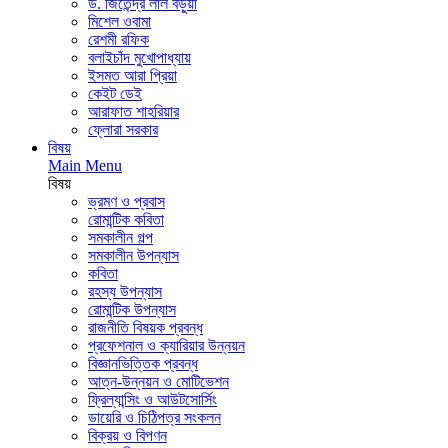
ড. জিতেন্দ্র লাল বড়ুয়া
মিশেল ওবামা
রেশমী রফিক
বলাইচাঁদ মুখোপাধ্যায়
ইসমত আরা প্রিয়া
কেইট ডেই
আরাফাত শাহরিয়ার
ফ্লোরা সরকার
বিষয়
Main Menu
বিষয়
ভ্রমণ ও প্রবাস
রোমান্টিক কবিতা
সমকালীন গল্প
সমকালীন উপন্যাস
কবিতা
রহস্য উপন্যাস
রোমান্টিক উপন্যাস
রাজনীতি বিষয়ক প্রবন্ধ
প্রফেশনাল ও ক্যারিয়ার উন্নয়ন
বিজ্ঞানভিত্তিক প্রবন্ধ
আত্ন-উন্নয়ন ও মোটিভেশন
ফ্রিল্যান্সিং ও আউটসোর্সিং
ডায়েরি ও চিঠিপত্র সংকলন
বিক্রয় ও বিপণন