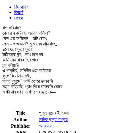
বিস্তারিত
বিবরণী
লেখক
রাগ করিয়াছ?
কেন রাগ করিয়াছ অবোধ বালিকা?
কেন এত অভিমান। দুটি চোখে
কেন এত ভর্ৎসনা? মুখে মেঘ নামিয়াছে,
দুলে দুলে ফুলে ফুলে
উঠিতেছে বুক, দেখে মনে হয়
আমি যেন বকিয়াছি তোরে,
মন্দ বলিয়াছি।
এ গাম্ভীর্য, হাসিহীন এত কঠোরতা
ফুলে কি মানায় সখী,
মানায় কুসুমে? আমি তোরে ভালবাসি
সত্য কহিয়াছি, প্রাণ দিয়ে ভালবাসি তোরে
সাক্ষী নারায়ণ। সাক্ষী মোর হৃদয়ের—
Title
পুতুল নাচের ইতিকথা
Author
মানিক বন্দ্যোপাধ্যায়
Publisher
অন্যধারা
ISBN
978-984-29318-1-9