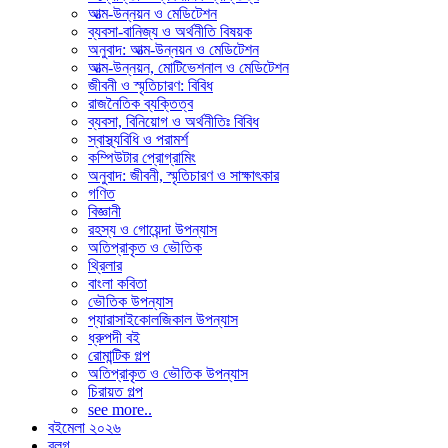
আত্ম-উন্নয়ন ও মেডিটেশন
ব্যবসা-বানিজ্য ও অর্থনীতি বিষয়ক
অনুবাদ: আত্ম-উন্নয়ন ও মেডিটেশন
আত্ম-উন্নয়ন, মোটিভেশনাল ও মেডিটেশন
জীবনী ও স্মৃতিচারণ: বিবিধ
রাজনৈতিক ব্যক্তিত্ব
ব্যবসা, বিনিয়োগ ও অর্থনীতিঃ বিবিধ
স্বাস্থ্যবিধি ও পরামর্শ
কম্পিউটার প্রোগ্রামিং
অনুবাদ: জীবনী, স্মৃতিচারণ ও সাক্ষাৎকার
গণিত
বিজ্ঞানী
রহস্য ও গোয়েন্দা উপন্যাস
অতিপ্রাকৃত ও ভৌতিক
থ্রিলার
বাংলা কবিতা
ভৌতিক উপন্যাস
প্যারাসাইকোলজিকাল উপন্যাস
ধ্রুপদী বই
রোমান্টিক গল্প
অতিপ্রাকৃত ও ভৌতিক উপন্যাস
চিরায়ত গল্প
see more..
বইমেলা ২০২৬
ব্লগ