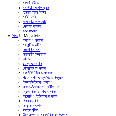
রেশমী রফিক
বলাইচাঁদ মুখোপাধ্যায়
ইসমত আরা প্রিয়া
কেইট ডেই
আরাফাত শাহরিয়ার
ফ্লোরা সরকার
see more..
বিষয়
Mega Menu
ভ্রমণ ও প্রবাস
রোমান্টিক কবিতা
সমকালীন গল্প
সমকালীন উপন্যাস
কবিতা
রহস্য উপন্যাস
রোমান্টিক উপন্যাস
রাজনীতি বিষয়ক প্রবন্ধ
প্রফেশনাল ও ক্যারিয়ার উন্নয়ন
বিজ্ঞানভিত্তিক প্রবন্ধ
আত্ন-উন্নয়ন ও মোটিভেশন
ফ্রিল্যান্সিং ও আউটসোর্সিং
ডায়েরি ও চিঠিপত্র সংকলন
বিক্রয় ও বিপণন
সায়েন্স ফিকশন
দক্ষতা বৃদ্ধি
উদ্যোক্তা ও ব্যবসায়িক ব্যক্তিত্ব