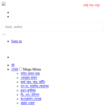
একটু পড়ে দেখুন
Sign in
বই
লেখক
Mega Menu
সাইদ হাসান দারা
সোহরাব হাসান
জর্জ আর. আর. মার্টিন
তুন ডা. মহাথির মোহাম্মদ
গুন্ডুন ক্র্যাঁমার
ভি. এস. নাইপল
জওহরলাল নেহেরু
বারাক ওবামা