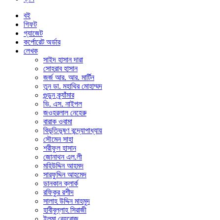
বই
গিফট
গ্যাজেট
কর্পোরেট অর্ডার
লেখক
সাইদ হাসান দারা
সোহরাব হাসান
জর্জ আর. আর. মার্টিন
তুন ডা. মহাথির মোহাম্মদ
গুন্ডুন ক্র্যাঁমার
ভি. এস. নাইপল
জওহরলাল নেহেরু
বারাক ওবামা
বিভূতিভূষণ বন্দ্যোপাধ্যায়
সৌমেন সাহা
শরীফুল হাসান
জোনাথন এল.লী
মহিউদ্দিন আহমদ
সারফুদ্দিন আহমেদ
ডানকান ক্লার্ক
রফিকুর রশীদ
সালাহ উদ্দিন মাহমুদ
হাবীবুল্লাহ সিরাজী
ইলমা বেহরোজ