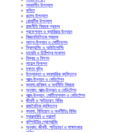
সমকালীন উপন্যাস
কবিতা
রহস্য উপন্যাস
রোমান্টিক উপন্যাস
রাজনীতি বিষয়ক প্রবন্ধ
প্রফেশনাল ও ক্যারিয়ার উন্নয়ন
বিজ্ঞানভিত্তিক প্রবন্ধ
আত্ন-উন্নয়ন ও মোটিভেশন
ফ্রিল্যান্সিং ও আউটসোর্সিং
ডায়েরি ও চিঠিপত্র সংকলন
বিক্রয় ও বিপণন
সায়েন্স ফিকশন
দক্ষতা বৃদ্ধি
উদ্যোক্তা ও ব্যবসায়িক ব্যক্তিত্ব
আত্ম-উন্নয়ন ও মেডিটেশন
ব্যবসা-বানিজ্য ও অর্থনীতি বিষয়ক
অনুবাদ: আত্ম-উন্নয়ন ও মেডিটেশন
আত্ম-উন্নয়ন, মোটিভেশনাল ও মেডিটেশন
জীবনী ও স্মৃতিচারণ: বিবিধ
রাজনৈতিক ব্যক্তিত্ব
ব্যবসা, বিনিয়োগ ও অর্থনীতিঃ বিবিধ
স্বাস্থ্যবিধি ও পরামর্শ
কম্পিউটার প্রোগ্রামিং
অনুবাদ: জীবনী, স্মৃতিচারণ ও সাক্ষাৎকার