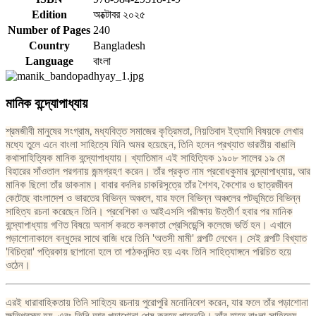
Edition
অক্টোবর ২০২৫
Number of Pages
240
Country
Bangladesh
Language
বাংলা
মানিক বন্দ্যোপাধ্যায়
শ্রমজীবী মানুষের সংগ্রাম, মধ্যবিত্ত সমাজের কৃত্রিমতা, নিয়তিবাদ ইত্যাদি বিষয়কে লেখার
মধ্যে তুলে এনে বাংলা সাহিত্যে যিনি অমর হয়েছেন, তিনি হলেন প্রখ্যাত ভারতীয় বাঙালি
কথাসাহিত্যিক মানিক বন্দ্যোপাধ্যায়। খ্যাতিমান এই সাহিত্যিক ১৯০৮ সালের ১৯ মে
বিহারের সাঁওতাল পরগনায় জন্মগ্রহণ করেন। তাঁর প্রকৃত নাম প্রবোধকুমার বন্দ্যোপাধ্যায়, আর
মানিক ছিলো তাঁর ডাকনাম। বাবার বদলির চাকরিসূত্রে তাঁর শৈশব, কৈশোর ও ছাত্রজীবন
কেটেছে বাংলাদেশ ও ভারতের বিভিন্ন অঞ্চলে, যার ফলে বিভিন্ন অঞ্চলের পটভূমিতে বিভিন্ন
সাহিত্য রচনা করেছেন তিনি। প্রবেশিকা ও আইএসসি পরীক্ষায় উত্তীর্ণ হবার পর মানিক
বন্দ্যোপাধ্যায় গণিত বিষয়ে অনার্স করতে কলকাতা প্রেসিডেন্সি কলেজে ভর্তি হন। এখানে
পড়াশোনাকালে বন্ধুদের সাথে বাজি ধরে তিনি 'অতসী মামী' গল্পটি লেখেন। সেই গল্পটি বিখ্যাত
'বিচিত্রা' পত্রিকায় ছাপানো হলে তা পাঠকনন্দিত হয় এবং তিনি সাহিত্যাঙ্গনে পরিচিত হয়ে
ওঠেন।
এরই ধারাবাহিকতায় তিনি সাহিত্য রচনায় পুরোপুরি মনোনিবেশ করেন, যার ফলে তাঁর পড়াশোনা