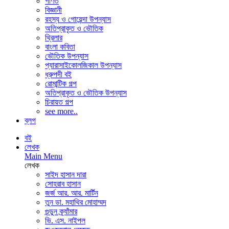
গণিত
বিজ্ঞানী
রহস্য ও গোয়েন্দা উপন্যাস
অতিপ্রাকৃত ও ভৌতিক
থ্রিলার
বাংলা কবিতা
ভৌতিক উপন্যাস
প্যারাসাইকোলজিকাল উপন্যাস
ধ্রুপদী বই
রোমান্টিক গল্প
অতিপ্রাকৃত ও ভৌতিক উপন্যাস
চিরায়ত গল্প
see more..
ব্লগ
বই
লেখক
Main Menu
লেখক
সাইদ হাসান দারা
সোহরাব হাসান
জর্জ আর. আর. মার্টিন
তুন ডা. মহাথির মোহাম্মদ
গুন্ডুন ক্র্যাঁমার
ভি. এস. নাইপল